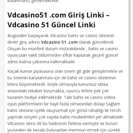
kullanmanız gerekmektedir.
Vdcasino51 .com Giriş Linki –
Vdcasino 51 Güncel Linki
Bugünden başlayarak Vdcasino bahis ve casino sitesinin
direkt giriş adresi
Vdcasino 51 .com
olarak güncellendi.
Oluşan bu münferit durum müteakıbinde , bahis ve casino
oyuncuları vakit öldürmeden efkâr kapılarak geçerli güncel
adres bulma çabasına kalkmaktadır.
Kaçak kumar piyasasına olan önem git gide genişlemekte ve
bu önemin karşılanması için de bahis ve casino sitelerinin
kitlesi büyümektedir. böyle olmasıyla kanunsuz iddaa
arasındaki rekabet kızışmakta, oyuncu lehine pek çok
kazanım hediye edilmektedir. Tabi bahis ve casino online
oyun platformların bir hayli fazla olmasından dolayı Sağlam
bahis sitesine üyelik oluşturmak için gönül rahatlığı ile tercih
yapmak isteyen çok sayıda bahis müdavimleri yer almaktadır.
Vdcasino sitesi de bu hadisenin farkına varmıştır ve bunun
yüzünden de hesabı bulunanları memnun etmek için sürekli