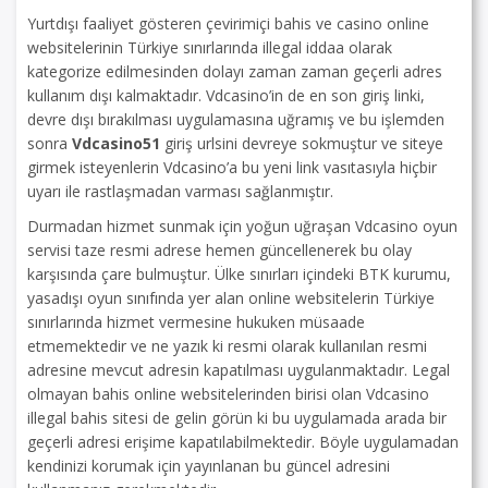
Yurtdışı faaliyet gösteren çevirimiçi bahis ve casino online
websitelerinin Türkiye sınırlarında illegal iddaa olarak
kategorize edilmesinden dolayı zaman zaman geçerli adres
kullanım dışı kalmaktadır. Vdcasino’in de en son giriş linki,
devre dışı bırakılması uygulamasına uğramış ve bu işlemden
sonra
Vdcasino51
giriş urlsini devreye sokmuştur ve siteye
girmek isteyenlerin Vdcasino’a bu yeni link vasıtasıyla hiçbir
uyarı ile rastlaşmadan varması sağlanmıştır.
Durmadan hizmet sunmak için yoğun uğraşan Vdcasino oyun
servisi taze resmi adrese hemen güncellenerek bu olay
karşısında çare bulmuştur. Ülke sınırları içindeki BTK kurumu,
yasadışı oyun sınıfında yer alan online websitelerin Türkiye
sınırlarında hizmet vermesine hukuken müsaade
etmemektedir ve ne yazık ki resmi olarak kullanılan resmi
adresine mevcut adresin kapatılması uygulanmaktadır. Legal
olmayan bahis online websitelerinden birisi olan Vdcasino
illegal bahis sitesi de gelin görün ki bu uygulamada arada bir
geçerli adresi erişime kapatılabilmektedir. Böyle uygulamadan
kendinizi korumak için yayınlanan bu güncel adresini