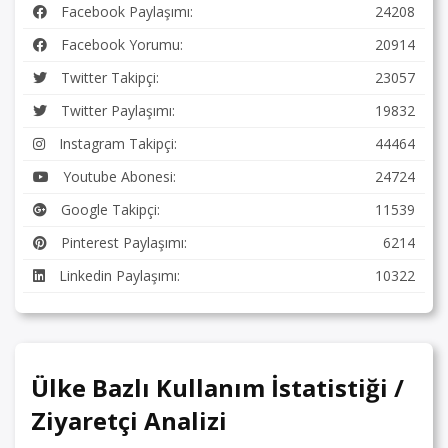
Facebook Paylaşımı:
24208
Facebook Yorumu:
20914
Twitter Takipçi:
23057
Twitter Paylaşımı:
19832
Instagram Takipçi:
44464
Youtube Abonesi:
24724
Google Takipçi:
11539
Pinterest Paylaşımı:
6214
Linkedin Paylaşımı:
10322
Ülke Bazlı Kullanım İstatistiği /
Ziyaretçi Analizi