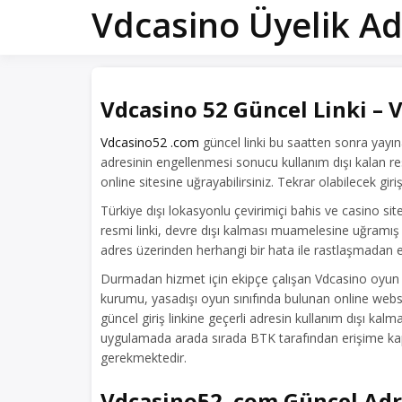
Skip
Vdcasino Üyelik Ad
to
content
Vdcasino 52 Güncel Linki – 
Vdcasino52 .com
güncel linki bu saatten sonra yayın
adresinin engellenmesi sonucu kullanım dışı kalan r
online sitesine uğrayabilirsiniz. Tekrar olabilecek gir
Türkiye dışı lokasyonlu çevirimiçi bahis ve casino si
resmi linki, devre dışı kalması muamelesine uğram
adres üzerinden herhangi bir hata ile rastlaşmadan er
Durmadan hizmet için ekipçe çalışan Vdcasino oyun 
kurumu, yasadışı oyun sınıfında bulunan online websit
güncel giriş linkine geçerli adresin kullanım dışı kal
uygulamada arada sırada BTK tarafından erişime kapa
gerekmektedir.
Vdcasino52 .com Güncel Adre