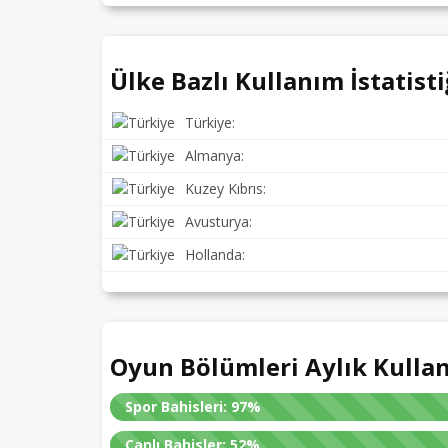
Ülke Bazlı Kullanım İstatisti
Türkiye:
Almanya:
Kuzey Kıbrıs:
Avusturya:
Hollanda:
Oyun Bölümleri Aylık Kulla
Spor Bahisleri:
97%
Canlı Bahisler:
52%