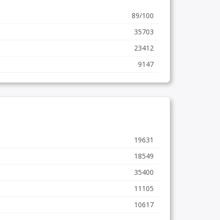
89/100
35703
23412
9147
19631
18549
35400
11105
10617