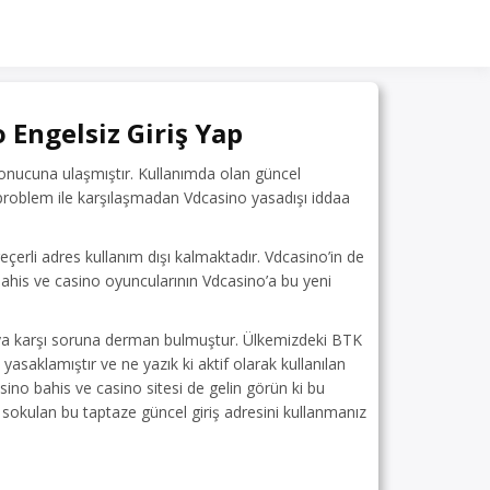
 Engelsiz Giriş Yap
sonucuna ulaşmıştır. Kullanımda olan güncel
problem ile karşılaşmadan Vdcasino yasadışı iddaa
çerli adres kullanım dışı kalmaktadır. Vdcasino’in de
e bahis ve casino oyuncularının Vdcasino’a bu yeni
aya karşı soruna derman bulmuştur. Ülkemizdeki BTK
asaklamıştır ve ne yazık ki aktif olarak kullanılan
asino bahis ve casino sitesi de gelin görün ki bu
okulan bu taptaze güncel giriş adresini kullanmanız
i