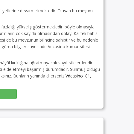
aliyetlerine devam etmektedir. Oluşan bu meşum
fazlalığı yükseliş göstermektedir. böyle olmasıyla
rmların çok sayıda olmasından dolayı Kaliteli bahis
si de bu mevzunun bilincine sahiptir ve bu nedenle
gören bilgiler sayesinde Vdcasino kumar sitesi
yâl kırıklığına uğratmayacak sayılı sitelerdendir.
ayısı elde etmeyi başarmış durumdadır. Sunmuş olduğu
ksınız. Bunların yanında dilerseniz
Vdcasino181
,