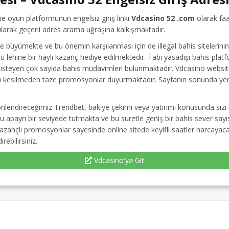
e oyun platformunun engelsiz giriş linki
Vdcasino 52 .com
olarak fa
larak geçerli adres arama uğraşına kalkışmaktadır.
üyümekte ve bu önemin karşılanması için de illegal bahis sitelerinin 
ehine bir hayli kazanç hediye edilmektedir. Tabi yasadışı bahis platfo
isteyen çok sayıda bahis müdavimleri bulunmaktadır. Vdcasino website
ı kesilmeden taze promosyonlar duyurmaktadır. Sayfanın sonunda yer 
nlendireceğimiz Trendbet, bakiye çekimi veya yatırımı konusunda sizi hâ
nu apayrı bir seviyede tutmakta ve bu suretle geniş bir bahis sever s
kazançlı promosyonlar sayesinde online sitede keyifli saatler harcayaca
rebilirsiniz.
Vdcasino'ya Git