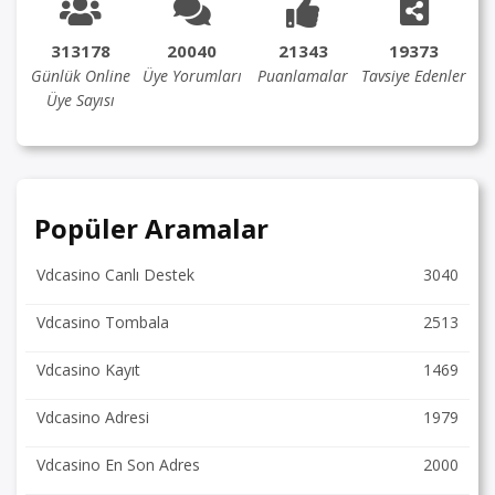
313178
20040
21343
19373
Günlük Online
Üye Yorumları
Puanlamalar
Tavsiye Edenler
Üye Sayısı
Popüler Aramalar
Vdcasino Canlı Destek
3040
Vdcasino Tombala
2513
Vdcasino Kayıt
1469
Vdcasino Adresi
1979
Vdcasino En Son Adres
2000