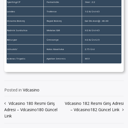
Sporting CP
Famalicão
Skor : 2:2
Leixões
Trofense
1/2 & Üst 4.5
Dinamo Bükreş
Rapid Bükreş
Gol Dk Aralığı : 46-60
Radnik Surdulica
Metalac GM
X/2 & Üst 4.5
Boluspor
Ümraniye
X/2 & Üst 2.5
Inhulets’
Kolos Kovalivka
2.75 Üst
Asteras Tripolis
Apollon Smirnis
MS1
Posted in
Vdcasino
Yazı
Vdcasino 180 Resmi Giriş
Vdcasino 182 Resmi Giriş Adresi
Adresi – Vdcasino180 Güncel
– Vdcasino182 Güncel Link
gezinmesi
Link