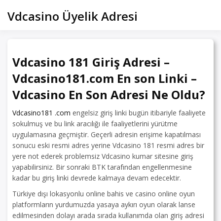
Skip
Vdcasino Üyelik Adresi
to
content
Vdcasino 181 Giriş Adresi –
Vdcasino181.com En son Linki –
Vdcasino En Son Adresi Ne Oldu?
Vdcasino181 .com
engelsiz giriş linki bugün itibariyle faaliyete
sokulmuş ve bu link aracılığı ile faaliyetlerini yürütme
uygulamasına geçmiştir. Geçerli adresin erişime kapatılması
sonucu eski resmi adres yerine Vdcasino 181 resmi adres bir
yere not ederek problemsiz Vdcasino kumar sitesine giriş
yapabilirsiniz. Bir sonraki BTK tarafından engellenmesine
kadar bu giriş linki devrede kalmaya devam edecektir.
Türkiye dışı lokasyonlu online bahis ve casino online oyun
platformların yurdumuzda yasaya aykırı oyun olarak lanse
edilmesinden dolayı arada sırada kullanımda olan giriş adresi