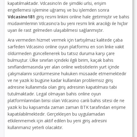
kapatılmaktadır. Vdcasino’in de şimdiki urlsi, erişim
engellemesi işlemine uğramış ve bu işlemden sonra
Vdcasino181
giriş resmi linkini online hale getirmiştir ve bahis
müdavimlerinin Vdcasino’a bu yeni resmi link aracılığı ile hiçbir
uyarı ile rast gelmeden ulaşabilmesi sağlanmıştır.
Ara vermeden hizmet vermek için tartışılmaz kalitede çaba
sarfeden Vdcasino online oyun platformu en son linke vakit
öldürmeden güncellenerek bu tatsız duruma karşı çare
bulmuştur. Ülke sınırları içindeki ilgili birim, kaçak bahis
sınıflandırmasında yer alan online websitelerin yurt içinde
çalışmalarını sürdürmesine hukuken müsaade etmemektedir
ve ne yazık ki bugüne kadar kullanılan problemsiz giriş
adresine kullanımda olan giriş adresinin kapatılması tabi
tutulmaktadır. Legal olmayan bahis online oyun
platformlarından birisi olan Vdcasino canlı bahis sitesi de ne
yazık ki bu kapsamda zaman zaman BTK tarafından erişime
kapatılabilmektedir. Gerçekleşen bu uygulamadan
etkilenmemek için aktif edilen bu yeni giriş adresini
kullanmanız yeterli olacaktır.