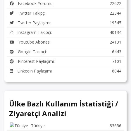
Facebook Yorumu:
22622
Twitter Takipçi:
22344
Twitter Paylaşımı:
19345
Instagram Takipçi:
40134
Youtube Abonesi:
24131
Google Takipçi:
6443
Pinterest Paylaşımı:
7101
Linkedin Paylaşımı:
6844
Ülke Bazlı Kullanım İstatistiği /
Ziyaretçi Analizi
Türkiye:
83656