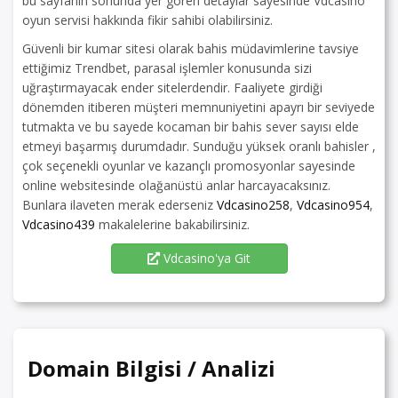
bu sayfanın sonunda yer gören detaylar sayesinde Vdcasino
oyun servisi hakkında fikir sahibi olabilirsiniz.
Güvenli bir kumar sitesi olarak bahis müdavimlerine tavsiye
ettiğimiz Trendbet, parasal işlemler konusunda sizi
uğraştırmayacak ender sitelerdendir. Faaliyete girdiği
dönemden itiberen müşteri memnuniyetini apayrı bir seviyede
tutmakta ve bu sayede kocaman bir bahis sever sayısı elde
etmeyi başarmış durumdadır. Sunduğu yüksek oranlı bahisler ,
çok seçenekli oyunlar ve kazançlı promosyonlar sayesinde
online websitesinde olağanüstü anlar harcayacaksınız.
Bunlara ilaveten merak ederseniz
Vdcasino258
,
Vdcasino954
,
Vdcasino439
makalelerine bakabilirsiniz.
Vdcasino'ya Git
Domain Bilgisi / Analizi