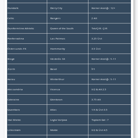
Dundalk
Derry City
Korner Aralığı : 12+
Celtic
Rangers
2 Alt
Dunfermline Athletic
Queen of the South
Tek/Çift : Çift
Ponferradina
Las Palmas
3.25 Üst
Östersunds FK
Hammarby
3.5 Üst
Brage
Västerås SK
Korner Aralığı : 9-11
Zürih
Basel
İY1
Aarau
Winterthur
Korner Aralığı : 9-11
Alessandria
Vicenza
X/2 & Alt 2.5
Coleraine
Glentoran
3.75 Alt
Querétaro
Atlas
1/X & Üst 3.5
Stal Mielec
Legia Varşova
Toplam Gol : 7
Lillestrøm
Molde
X/2 & Üst 4.5