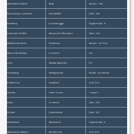
Rheindorf Altach
Ried
Korner : Tek
Avusturya Lustenau
Amstetten
Skor : 4:0
Antwerp
Club Brugge
Toplam Gol : 4
Lommel United
Mouscron-Péruwelz
Skor : 2:4
Atlético Mineiro
Fortaleza
Korner : 4.5 Üst
Brasil de Pelotas
Cruzeiro
2/2
Zlín
Mladá Boleslav
İY1
Silkeborg
Midtjylland
İlk Gol : Ev Sahibi
Fredericia
Hvidovre
3.25 Üst
Honka
Inter Turku
1 veya X
Caen
Le Havre
Skor : 0:4
Osijek
Lokomotiva
Skor : 4:2
Volendam
Dordrecht
Toplam Gol : 6
Blackburn Rovers
Bristol City
3.25 Üst