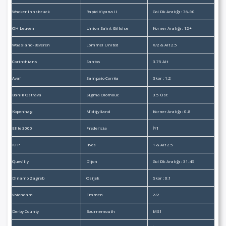
Wacker Innsbruck
Rapid Viyana II
Gol Dk Aralığı : 76-90
OH Leuven
Union Saint-Gilloise
Korner Aralığı : 12+
Waasland-Beveren
Lommel United
X/2 & Alt 2.5
Corinthians
Santos
3.75 Alt
Avaí
Sampaio Corrêa
Skor : 1:2
Baník Ostrava
Sigma Olomouc
3.5 Üst
Kopenhag
Midtjylland
Korner Aralığı : 0-8
Elite 3000
Fredericia
İY1
KTP
Ilves
1 & Alt 2.5
Quevilly
Dijon
Gol Dk Aralığı : 31-45
Dinamo Zagreb
Osijek
Skor : 0:1
Volendam
Emmen
2/2
Derby County
Bournemouth
MS1