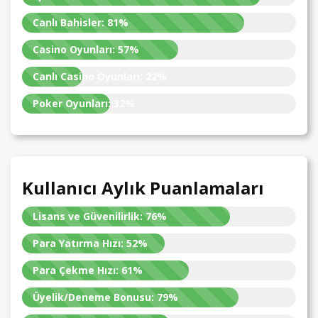
Canlı Bahisler:
81%
Casino Oyunları:
57%
Canlı Casino Oyunları:
22%
Poker Oyunları:
32%
Kullanıcı Aylık Puanlamaları
Lisans ve Güvenilirlik:
76%
Para Yatırma Hızı:
52%
Para Çekme Hızı:
61%
Üyelik/Deneme Bonusu:
79%