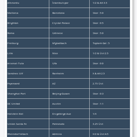
Altınordu
İstanbulspor
1/2 & Alt 3.5
Mallorca
Barcelona
Skor : 5:0
Brighton
Crystal Palace
Skor : 0:5
Roma
Udinese
Skor : 5:0
Freiburg
M’gladbach
Toplam Gol : 5
Lille
Nice
1/2 & Üst 2.5
Arsenal-Tula
Ufa
Skor : 0:0
Sandnes Ulf
Ranheim
X & Alt 2.5
Feyenoord
AZ
2.75 Üst
Shanghai Port
Beijing Guoan
Skor : 0:3
DC United
Austin
Skor : 1:1
Holstein Kiel
Erzgebirge Aue
1/X
Unión Santa Fe
Patronato
3.25 Üst
Rheindorf Altach
Admira
X/2 & Üst 4.5