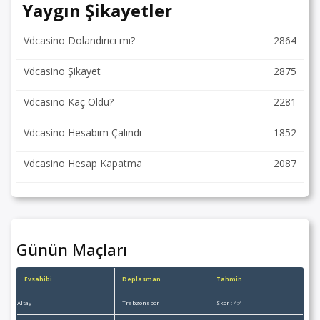
Yaygın Şikayetler
Vdcasino Dolandırıcı mı?
2864
Vdcasino Şikayet
2875
Vdcasino Kaç Oldu?
2281
Vdcasino Hesabım Çalındı
1852
Vdcasino Hesap Kapatma
2087
Günün Maçları
Evsahibi
Deplasman
Tahmin
Altay
Trabzonspor
Skor : 4:4