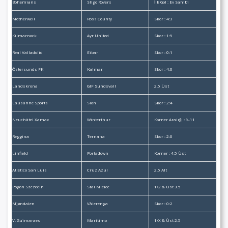
Bohemians
Sligo Rovers
İlk Gol : Ev Sahibi
Motherwell
Ross County
Skor : 4:3
Kilmarnock
Ayr United
Skor : 1:5
Real Valladolid
Eibar
Skor : 0:1
Östersunds FK
Kalmar
Skor : 4:0
Landskrona
GIF Sundsvall
2.5 Üst
Lausanne Sports
Sion
Skor : 2:4
Neuchâtel Xamax
Winterthur
Korner Aralığı : 9-11
Reggina
Ternana
Skor : 2:0
Linfield
Portadown
Korner : 4.5 Üst
Atlético San Luis
Cruz Azul
2.5 Alt
Pogon Szczecin
Stal Mielec
1/2 & Üst 3.5
Mjøndalen
Vålerenga
Skor : 0:2
V. Guimaraes
Marítimo
1/X & Üst 2.5