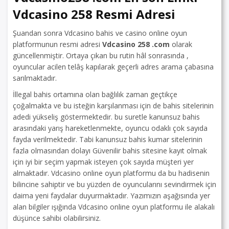
Vdcasino 258 Resmi Adresi
Şuandan sonra Vdcasino bahis ve casino online oyun
platformunun resmi adresi
Vdcasino 258 .com
olarak
güncellenmiştir. Ortaya çıkan bu rutin hâl sonrasında ,
oyuncular acilen telâş kapılarak geçerli adres arama çabasına
sarılmaktadır.
İllegal bahis ortamına olan bağlılık zaman geçtikçe
çoğalmakta ve bu isteğin karşılanması için de bahis sitelerinin
adedi yükseliş göstermektedir. bu suretle kanunsuz bahis
arasındaki yarış hareketlenmekte, oyuncu odaklı çok sayıda
fayda verilmektedir. Tabi kanunsuz bahis kumar sitelerinin
fazla olmasından dolayı Güvenilir bahis sitesine kayıt olmak
için iyi bir seçim yapmak isteyen çok sayıda müşteri yer
almaktadır. Vdcasino online oyun platformu da bu hadisenin
bilincine sahiptir ve bu yüzden de oyuncularını sevindirmek için
daima yeni faydalar duyurmaktadır. Yazımızın aşağısında yer
alan bilgiler ışığında Vdcasino online oyun platformu ile alakalı
düşünce sahibi olabilirsiniz.