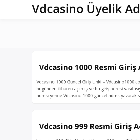
Skip
Vdcasino Üyelik Ad
to
content
Vdcasino 1000 Resmi Giriş 
Vdcasino 1000 Güncel Giriş Linki – Vdcasino1000.com
bugünden itibaren açılmış ve bu giriş adresi vasıtası
adresi yerine Vdcasino 1000 güncel adres yazarak sı
Vdcasino 999 Resmi Giriş A