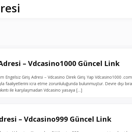
resi
Adresi – Vdcasino1000 Güncel Link
 Engelsiz Giriş Adresi – Vdcasino Direk Giriş Yap Vdcasino1000 .com s
yla faaliyetlerini icra etme zorunluluğunda bulunmuştur. Devre dışı bıra
kıntı ile karşılaşmadan Vdcasino yasaya […]
dresi – Vdcasino999 Güncel Link