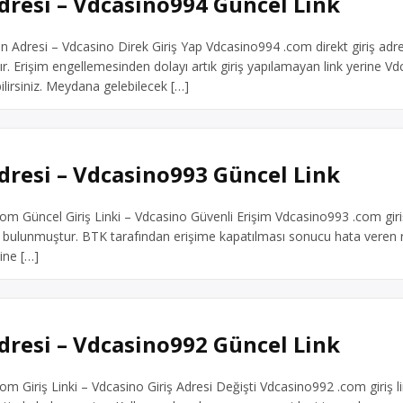
dresi – Vdcasino994 Güncel Link
 Adresi – Vdcasino Direk Giriş Yap Vdcasino994 .com direkt giriş adre
ır. Erişim engellemesinden dolayı artık giriş yapılamayan link yerine 
lirsiniz. Meydana gelebilecek […]
dresi – Vdcasino993 Güncel Link
 Güncel Giriş Linki – Vdcasino Güvenli Erişim Vdcasino993 .com giriş
e bulunmuştur. BTK tarafından erişime kapatılması sonucu hata veren 
ine […]
dresi – Vdcasino992 Güncel Link
 Giriş Linki – Vdcasino Giriş Adresi Değişti Vdcasino992 .com giriş l