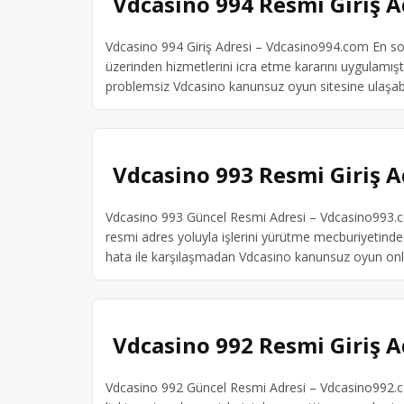
Vdcasino 994 Resmi Giriş A
Vdcasino 994 Giriş Adresi – Vdcasino994.com En son
üzerinden hizmetlerini icra etme kararını uygulamışt
problemsiz Vdcasino kanunsuz oyun sitesine ulaşabi
Vdcasino 993 Resmi Giriş A
Vdcasino 993 Güncel Resmi Adresi – Vdcasino993.com
resmi adres yoluyla işlerini yürütme mecburiyetind
hata ile karşılaşmadan Vdcasino kanunsuz oyun onl
Vdcasino 992 Resmi Giriş A
Vdcasino 992 Güncel Resmi Adresi – Vdcasino992.com