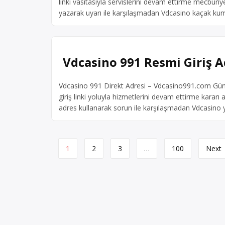
linki vasıtasıyla servislerini devam ettirme mecburi
yazarak uyarı ile karşılaşmadan Vdcasino kaçak kum
Vdcasino 991 Resmi Giriş A
Vdcasino 991 Direkt Adresi – Vdcasino991.com Günc
giriş linki yoluyla hizmetlerini devam ettirme karar
adres kullanarak sorun ile karşılaşmadan Vdcasino y
Page
1
2
3
…
100
Next
navigation