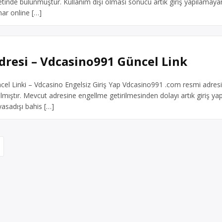
yetinde bulunmuştur. Kullanım dışı olması sonucu artık giriş yapılamay
ar online […]
dresi – Vdcasino991 Güncel Link
el Linki – Vdcasino Engelsiz Giriş Yap Vdcasino991 .com resmi adres
ı almıştır. Mevcut adresine engellme getirilmesinden dolayı artık giriş
asadışı bahis […]