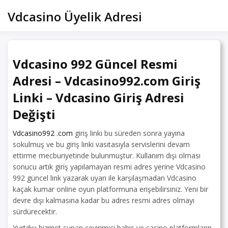
Skip
Vdcasino Üyelik Adresi
to
content
Vdcasino 992 Güncel Resmi
Adresi – Vdcasino992.com Giriş
Linki – Vdcasino Giriş Adresi
Değişti
Vdcasino992 .com
giriş linki bu süreden sonra yayına
sokulmuş ve bu giriş linki vasıtasıyla servislerini devam
ettirme mecburiyetinde bulunmuştur. Kullanım dışı olması
sonucu artık giriş yapılamayan resmi adres yerine Vdcasino
992 güncel link yazarak uyarı ile karşılaşmadan Vdcasino
kaçak kumar online oyun platformuna erişebilirsiniz. Yeni bir
devre dışı kalmasına kadar bu adres resmi adres olmayı
sürdürecektir.
Yurtdışı hizmet sunan çevirimiçi bahis ve casino platformların