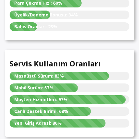
Para Çekme Hızı:
60%
Üyelik/Deneme Bonusu:
34%
Bahis Oranları:
23%
Servis Kullanım Oranları
Masaüstü Sürüm:
83%
Mobil Sürüm:
57%
Müşteri Hizmetleri:
97%
Canlı Destek Birimi:
68%
Yeni Giriş Adresi:
80%