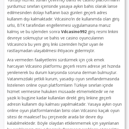
yurdumuz sınırları içerisinde yasaya aykırı bahis olarak lanse
edilmesinden dolayı haftanın bazı günleri geçerli adres
kullanım dışı kalmaktadır. Vdcasino’in de kullanımda olan giriş
urlsi, BTK tarafından engellenmesi uygulamasına maruz
kalmış ve bu işlemden sonra
Vdcasino992
giriş resmi linkini
devreye sokmuştur ve bahis ve casino oyuncularının
Vdcasino’a bu yeni giriş linki üzerinden hiçbir uyarı ile
rastlaşmadan ulaşabilmesi ihtiyacını gidermiştir.
Ara vermeden faaliyetlerini sürdürmek için çok emek
harcayan Vdcasino platformu geçerli resmi adrese jet hızında
yenilenerek bu durum karşısında soruna derman bulmuştur.
Vatanımızdaki yetkili kurum, yasadışı oyun sınıflandırmasında
listelenen online oyun platformların Türkiye sınırları içinde
hizmet vermesine hukuken müsaade etmemektedir ve ne
yazık ki bugüne kadar kullanılan direkt giriş linkine geçerli
adresin kullanım dışı kalması yapılmaktadır. Yasaya aykırı oyun
online oyun platformlarından birisi olan Vdcasino kaçak oyun
sitesi de maalesef bu çerçevede arada bir devre dışı
kalabilmektedir. Böyle olaydan etkilenmemek için yayınlanan