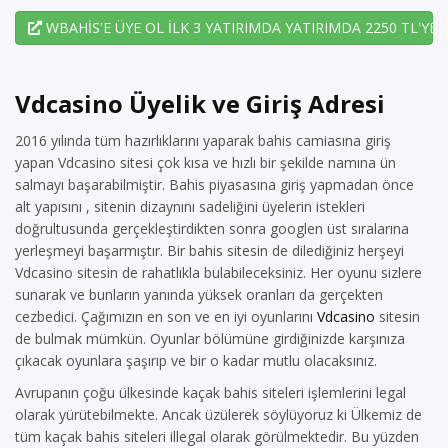
WBAHİS'E ÜYE OL İLK 3 YATIRIMDA YATIRIMDA 2250 TL'
Vdcasino Üyelik ve Giriş Adresi
2016 yılında tüm hazırlıklarını yaparak bahis camiasına giriş
yapan Vdcasino sitesi çok kısa ve hızlı bir şekilde namına ün
salmayı başarabilmiştir. Bahis piyasasına giriş yapmadan önce
alt yapısını , sitenin dizaynını sadeliğini üyelerin istekleri
doğrultusunda gerçekleştirdikten sonra googlen üst sıralarına
yerleşmeyi başarmıştır. Bir bahis sitesin de dilediğiniz herşeyi
Vdcasino sitesin de rahatlıkla bulabileceksiniz. Her oyunu sizlere
sunarak ve bunların yanında yüksek oranları da gerçekten
cezbedici. Çağımızın en son ve en iyi oyunlarını
Vdcasino
sitesin
de bulmak mümkün. Oyunlar bölümüne girdiğinizde karşınıza
çıkacak oyunlara şaşırıp ve bir o kadar mutlu olacaksınız.
Avrupanın çoğu ülkesinde kaçak bahis siteleri işlemlerini legal
olarak yürütebilmekte. Ancak üzülerek söylüyoruz ki Ülkemiz de
tüm kaçak bahis siteleri illegal olarak görülmektedir. Bu yüzden