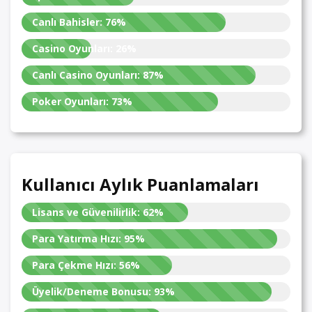
Canlı Bahisler:
76%
Casino Oyunları:
26%
Canlı Casino Oyunları:
87%
Poker Oyunları:
73%
Kullanıcı Aylık Puanlamaları
Lisans ve Güvenilirlik:
62%
Para Yatırma Hızı:
95%
Para Çekme Hızı:
56%
Üyelik/Deneme Bonusu:
93%