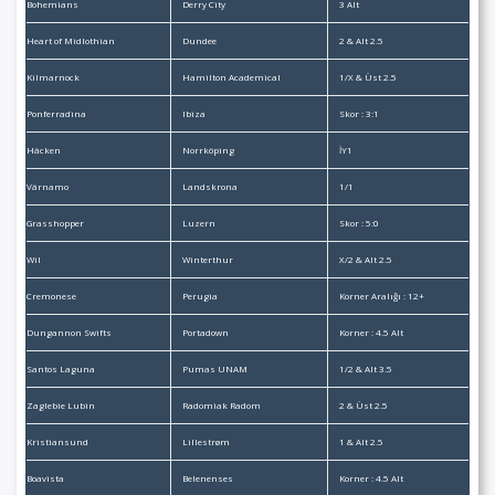
Bohemians
Derry City
3 Alt
Heart of Midlothian
Dundee
2 & Alt 2.5
Kilmarnock
Hamilton Academical
1/X & Üst 2.5
Ponferradina
Ibiza
Skor : 3:1
Häcken
Norrköping
İY1
Värnamo
Landskrona
1/1
Grasshopper
Luzern
Skor : 5:0
Wil
Winterthur
X/2 & Alt 2.5
Cremonese
Perugia
Korner Aralığı : 12+
Dungannon Swifts
Portadown
Korner : 4.5 Alt
Santos Laguna
Pumas UNAM
1/2 & Alt 3.5
Zaglebie Lubin
Radomiak Radom
2 & Üst 2.5
Kristiansund
Lillestrøm
1 & Alt 2.5
Boavista
Belenenses
Korner : 4.5 Alt