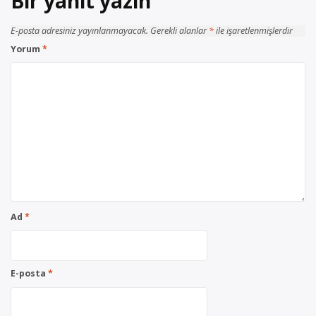
Bir yanıt yazın
E-posta adresiniz yayınlanmayacak.
Gerekli alanlar
*
ile işaretlenmişlerdir
Yorum
*
Ad
*
E-posta
*