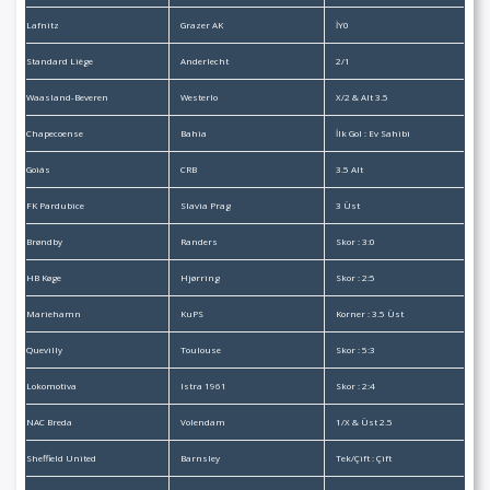
Lafnitz
Grazer AK
İY0
Standard Liège
Anderlecht
2/1
Waasland-Beveren
Westerlo
X/2 & Alt 3.5
Chapecoense
Bahia
İlk Gol : Ev Sahibi
Goiás
CRB
3.5 Alt
FK Pardubice
Slavia Prag
3 Üst
Brøndby
Randers
Skor : 3:0
HB Køge
Hjørring
Skor : 2:5
Mariehamn
KuPS
Korner : 3.5 Üst
Quevilly
Toulouse
Skor : 5:3
Lokomotiva
Istra 1961
Skor : 2:4
NAC Breda
Volendam
1/X & Üst 2.5
Sheffield United
Barnsley
Tek/Çift : Çift