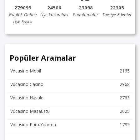
279099
24506
23098
22305
Günlük Online
Üye Yorumları
Puanlamalar
Tavsiye Edenler
Üye Sayısı
Popüler Aramalar
Vdcasino Mobil
2165
Vdcasino Casino
2968
Vdcasino Havale
2763
Vdcasino Masaüstü
2625
Vdcasino Para Yatırma
1785