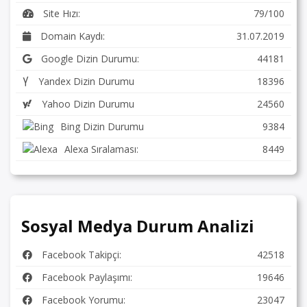
Site Hızı:
79/100
Domain Kaydı:
31.07.2019
Google Dizin Durumu:
44181
Yandex Dizin Durumu
18396
Yahoo Dizin Durumu
24560
Bing Dizin Durumu
9384
Alexa Sıralaması:
8449
Sosyal Medya Durum Analizi
Facebook Takipçi:
42518
Facebook Paylaşımı:
19646
Facebook Yorumu:
23047