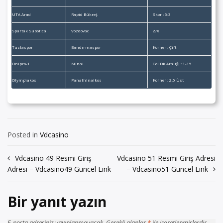
UTA Arad
Rapid Bükreş
Skor : 5:3
Spartak Subotica
Vozdovac
2/X
Tuzlaspor
Bandırmaspor
Korner : Çift
Dnipro-1
Minai
Gol Dk Aralığı : 1-15
Olympiakos
Panathinaikos
Korner : 2.5 Üst
Posted in
Vdcasino
Yazı
Vdcasino 49 Resmi Giriş
Vdcasino 51 Resmi Giriş Adresi
Adresi – Vdcasino49 Güncel Link
– Vdcasino51 Güncel Link
gezinmesi
Bir yanıt yazın
E-posta adresiniz yayınlanmayacak.
Gerekli alanlar
*
ile işaretlenmişlerdir