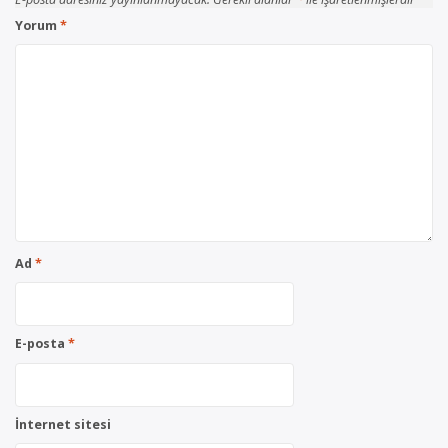
Yorum
*
Ad
*
E-posta
*
İnternet sitesi