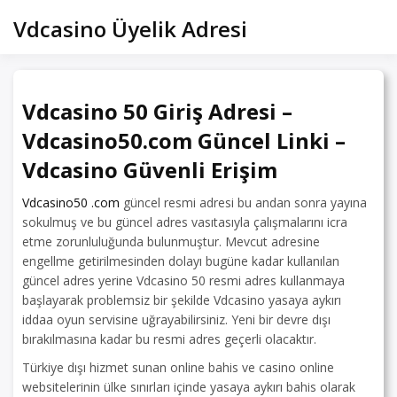
Skip
Vdcasino Üyelik Adresi
to
content
Vdcasino 50 Giriş Adresi –
Vdcasino50.com Güncel Linki –
Vdcasino Güvenli Erişim
Vdcasino50 .com
güncel resmi adresi bu andan sonra yayına
sokulmuş ve bu güncel adres vasıtasıyla çalışmalarını icra
etme zorunluluğunda bulunmuştur. Mevcut adresine
engellme getirilmesinden dolayı bugüne kadar kullanılan
güncel adres yerine Vdcasino 50 resmi adres kullanmaya
başlayarak problemsiz bir şekilde Vdcasino yasaya aykırı
iddaa oyun servisine uğrayabilirsiniz. Yeni bir devre dışı
bırakılmasına kadar bu resmi adres geçerli olacaktır.
Türkiye dışı hizmet sunan online bahis ve casino online
websitelerinin ülke sınırları içinde yasaya aykırı bahis olarak