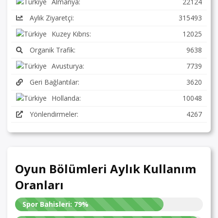
Almanya:
22124
Aylık Ziyaretçi:
315493
Kuzey Kıbrıs:
12025
Organik Trafik:
9638
Avusturya:
7739
Geri Bağlantılar:
3620
Hollanda:
10048
Yönlendirmeler:
4267
Oyun Bölümleri Aylık Kullanım
Oranları
Spor Bahisleri:
79%