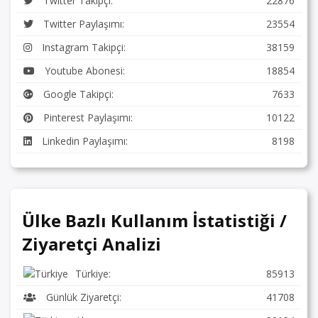
Twitter Takipçi:
22876
Twitter Paylaşımı:
23554
Instagram Takipçi:
38159
Youtube Abonesi:
18854
Google Takipçi:
7633
Pinterest Paylaşımı:
10122
Linkedin Paylaşımı:
8198
Ülke Bazlı Kullanım İstatistiği /
Ziyaretçi Analizi
Türkiye:
85913
Günlük Ziyaretçi:
41708