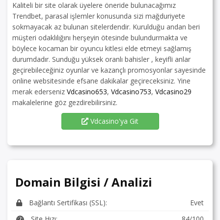
Kaliteli bir site olarak üyelere öneride bulunacağımız
Trendbet, parasal işlemler konusunda sizi mağduriyete
sokmayacak az bulunan sitelerdendir. Kurulduğu andan beri
müşteri odaklılığını herşeyin ötesinde bulundurmakta ve
böylece kocaman bir oyuncu kitlesi elde etmeyi sağlamış
durumdadır. Sunduğu yüksek oranlı bahisler , keyifli anlar
geçirebileceğiniz oyunlar ve kazançlı promosyonlar sayesinde
online websitesinde efsane dakikalar geçireceksiniz. Yine
merak ederseniz
Vdcasino653
,
Vdcasino753
,
Vdcasino29
makalelerine göz gezdirebilirsiniz.
Vdcasino'ya Git
Domain Bilgisi / Analizi
Bağlantı Sertifikası (SSL):
Evet
Site Hızı:
84/100