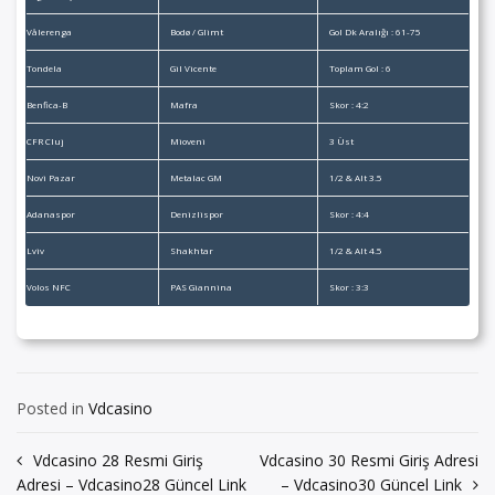
Vålerenga
Bodø / Glimt
Gol Dk Aralığı : 61-75
Tondela
Gil Vicente
Toplam Gol : 6
Benfica-B
Mafra
Skor : 4:2
CFR Cluj
Mioveni
3 Üst
Novi Pazar
Metalac GM
1/2 & Alt 3.5
Adanaspor
Denizlispor
Skor : 4:4
Lviv
Shakhtar
1/2 & Alt 4.5
Volos NFC
PAS Giannina
Skor : 3:3
Posted in
Vdcasino
Yazı
Vdcasino 28 Resmi Giriş
Vdcasino 30 Resmi Giriş Adresi
Adresi – Vdcasino28 Güncel Link
– Vdcasino30 Güncel Link