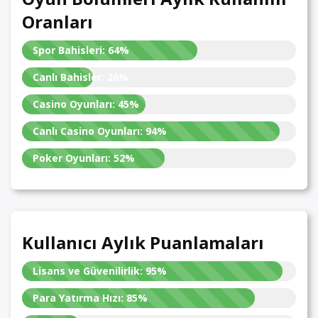
Oranları
Spor Bahisleri:
64%
Canlı Bahisler:
26%
Casino Oyunları:
45%
Canlı Casino Oyunları:
94%
Poker Oyunları:
52%
Kullanıcı Aylık Puanlamaları
Lisans ve Güvenilirlik:
95%
Para Yatırma Hızı:
85%