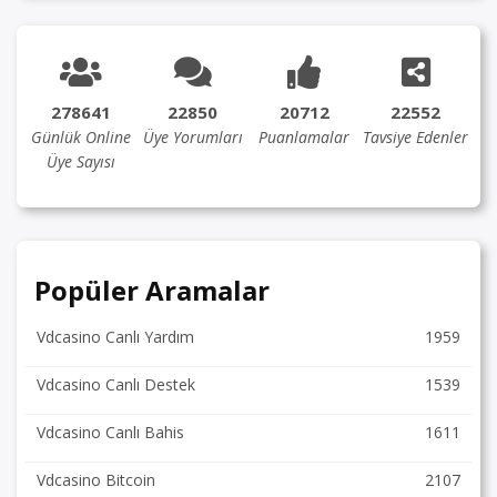
278641
22850
20712
22552
Günlük Online
Üye Yorumları
Puanlamalar
Tavsiye Edenler
Üye Sayısı
Popüler Aramalar
Vdcasino Canlı Yardım
1959
Vdcasino Canlı Destek
1539
Vdcasino Canlı Bahis
1611
Vdcasino Bitcoin
2107