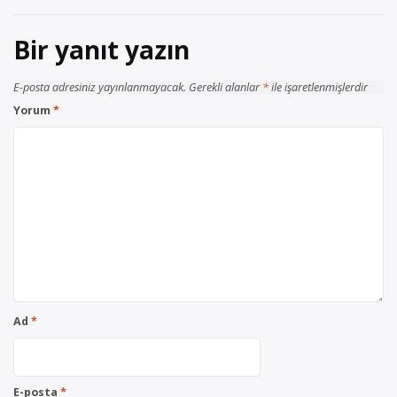
gezinmesi
Bir yanıt yazın
E-posta adresiniz yayınlanmayacak.
Gerekli alanlar
*
ile işaretlenmişlerdir
Yorum
*
Ad
*
E-posta
*