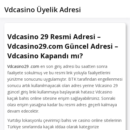
Skip
Vdcasino Üyelik Adresi
to
content
Vdcasino 29 Resmi Adresi –
Vdcasino29.com Güncel Adresi –
Vdcasino Kapandı mı?
Vdcasino29 .com
en son giriş adresi bu saatten sonra
faaliyete sokulmuş ve bu resmi link yoluyla faaliyetlerini
yürütme sonucunu uygulamıştır. BTK tarafından engellenmesi
sonucu artık kullanılmayacak olan adres yerine Vdcasino 29
güncel giriş linki kullanmaya başlayarak hatasız Vdcasino
kaçak bahis online sitesine erişim sağlayabilirsiniz. Sonraki
olası erişim yasağına kadar bu resmi adres geçerli kalmaya
devam edecektir.
Yurtdışı lokasyonlu çevirimiçi bahis ve casino online sitelerinin
Türkiye sınırlarında kaçak iddaa olarak kategorize