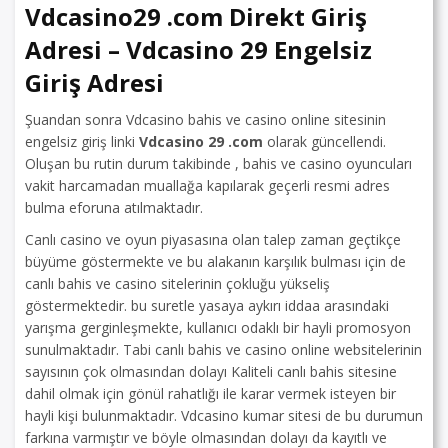
Vdcasino29 .com Direkt Giriş
Adresi – Vdcasino 29 Engelsiz
Giriş Adresi
Şuandan sonra Vdcasino bahis ve casino online sitesinin
engelsiz giriş linki
Vdcasino 29 .com
olarak güncellendi.
Oluşan bu rutin durum takibinde , bahis ve casino oyuncuları
vakit harcamadan muallağa kapılarak geçerli resmi adres
bulma eforuna atılmaktadır.
Canlı casino ve oyun piyasasına olan talep zaman geçtikçe
büyüme göstermekte ve bu alakanın karşılık bulması için de
canlı bahis ve casino sitelerinin çokluğu yükseliş
göstermektedir. bu suretle yasaya aykırı iddaa arasındaki
yarışma gerginleşmekte, kullanıcı odaklı bir hayli promosyon
sunulmaktadır. Tabi canlı bahis ve casino online websitelerinin
sayısının çok olmasından dolayı Kaliteli canlı bahis sitesine
dahil olmak için gönül rahatlığı ile karar vermek isteyen bir
hayli kişi bulunmaktadır. Vdcasino kumar sitesi de bu durumun
farkına varmıştır ve böyle olmasından dolayı da kayıtlı ve