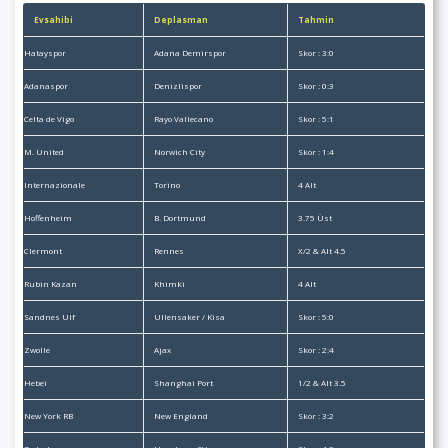
Evsahibi
Deplasman
Tahmin
Hatayspor
Adana Demirspor
Skor : 3:0
Adanaspor
Denizlispor
Skor : 0:3
Celta de Vigo
Rayo Vallecano
Skor : 5:1
M. United
Norwich City
Skor : 1:4
Internazionale
Torino
4 Alt
Hoffenheim
B. Dortmund
3.75 Üst
Clermont
Rennes
X/2 & Alt 4.5
Rubin Kazan
Khimki
4 Alt
Sandnes Ulf
Ullensaker / Kisa
Skor : 5:0
Zwolle
Ajax
Skor : 2:4
Hebei
Shanghai Port
1/2 & Alt 3.5
New York RB
New England
Skor : 3:2