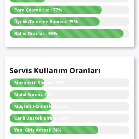
Para Çekme Hızı:
77%
Üyelik/Deneme Bonusu:
75%
Bahis Oranları:
95%
Servis Kullanım Oranları
Masaüstü Sürüm:
29%
Mobil Sürüm:
31%
Müşteri Hizmetleri:
35%
Canlı Destek Birimi:
36%
Yeni Giriş Adresi:
74%