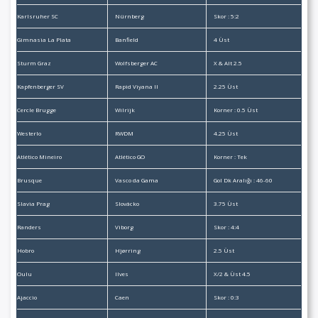
Karlsruher SC
Nürnberg
Skor : 5:2
Gimnasia La Plata
Banfield
4 Üst
Sturm Graz
Wolfsberger AC
X & Alt 2.5
Kapfenberger SV
Rapid Viyana II
2.25 Üst
Cercle Brugge
Wilrijk
Korner : 0.5 Üst
Westerlo
RWDM
4.25 Üst
Atlético Mineiro
Atlético GO
Korner : Tek
Brusque
Vasco da Gama
Gol Dk Aralığı : 46-60
Slavia Prag
Slovácko
3.75 Üst
Randers
Viborg
Skor : 4:4
Hobro
Hjørring
2.5 Üst
Oulu
Ilves
X/2 & Üst 4.5
Ajaccio
Caen
Skor : 0:3