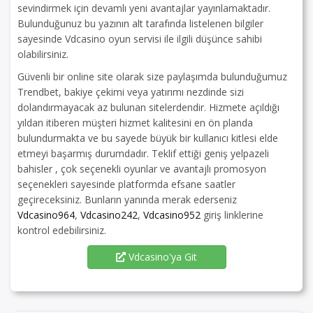
sevindirmek için devamlı yeni avantajlar yayınlamaktadır.
Bulunduğunuz bu yazının alt tarafında listelenen bilgiler
sayesinde Vdcasino oyun servisi ile ilgili düşünce sahibi
olabilirsiniz.
Güvenli bir online site olarak size paylaşımda bulunduğumuz
Trendbet, bakiye çekimi veya yatırımı nezdinde sizi
dolandırmayacak az bulunan sitelerdendir. Hizmete açıldığı
yıldan itiberen müşteri hizmet kalitesini en ön planda
bulundurmakta ve bu sayede büyük bir kullanıcı kitlesi elde
etmeyi başarmış durumdadır. Teklif ettiği geniş yelpazeli
bahisler , çok seçenekli oyunlar ve avantajlı promosyon
seçenekleri sayesinde platformda efsane saatler
geçireceksiniz. Bunların yanında merak ederseniz
Vdcasino964
,
Vdcasino242
,
Vdcasino952
giriş linklerine
kontrol edebilirsiniz.
Vdcasino'ya Git