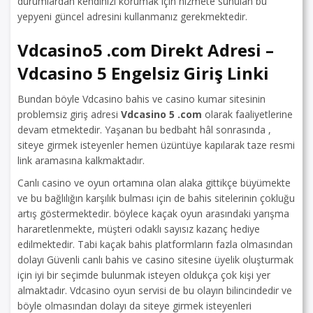
durumlardan kendinizi korumak için hizmete sunulan bu
yepyeni güncel adresini kullanmanız gerekmektedir.
Vdcasino5 .com Direkt Adresi –
Vdcasino 5 Engelsiz Giriş Linki
Bundan böyle Vdcasino bahis ve casino kumar sitesinin
problemsiz giriş adresi
Vdcasino 5 .com
olarak faaliyetlerine
devam etmektedir. Yaşanan bu bedbaht hâl sonrasında ,
siteye girmek isteyenler hemen üzüntüye kapılarak taze resmi
link aramasına kalkmaktadır.
Canlı casino ve oyun ortamına olan alaka gittikçe büyümekte
ve bu bağlılığın karşılık bulması için de bahis sitelerinin çokluğu
artış göstermektedir. böylece kaçak oyun arasındaki yarışma
hararetlenmekte, müşteri odaklı sayısız kazanç hediye
edilmektedir. Tabi kaçak bahis platformların fazla olmasından
dolayı Güvenli canlı bahis ve casino sitesine üyelik oluşturmak
için iyi bir seçimde bulunmak isteyen oldukça çok kişi yer
almaktadır. Vdcasino oyun servisi de bu olayın bilincindedir ve
böyle olmasından dolayı da siteye girmek isteyenleri