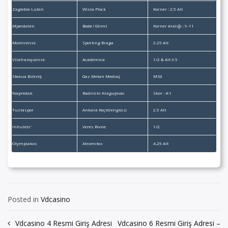
Zaglebie Lubin
Wisla Plock
Korner : 2.5 Alt
Mjøndalen
Bodø / Glimt
Korner Aralığı : 9-11
Moreirense
Sporting Braga
2.25 Alt
Vilafranquense
Académica
1/2 & Alt 3.5
Steaua Bükreş
Gaz Metan Mediaş
MS0
Napredak
Radnicki Kragujevac
Skor : 4:1
Tuzlaspor
Ankara Keçiörengücü
2.5 Alt
Inhulets’
Veres Rivne
1/2
Olympiakos
Atromitos
4.25 Alt
Posted in
Vdcasino
Yazı
Vdcasino 4 Resmi Giriş Adresi
Vdcasino 6 Resmi Giriş Adresi –