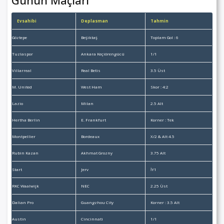
Günün Maçları
Evsahibi
Deplasman
Tahmin
Göztepe
Beşiktaş
Toplam Gol : 6
Tuzlaspor
Ankara Keçiörengücü
1/1
Villarreal
Real Betis
3.5 Üst
M. United
West Ham
Skor : 4:2
Lazio
Milan
2.5 Alt
Hertha Berlin
E. Frankfurt
Korner : Tek
Montpellier
Bordeaux
X/2 & Alt 4.5
Rubin Kazan
Akhmat Grozny
3.75 Alt
Start
Jerv
İY1
RKC Waalwijk
NEC
2.25 Üst
Dalian Pro
Guangzhou City
Korner : 3.5 Alt
Austin
Cincinnati
1/1