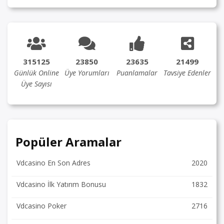
315125
23850
23635
21499
Günlük Online
Üye Yorumları
Puanlamalar
Tavsiye Edenler
Üye Sayısı
Popüler Aramalar
Vdcasino En Son Adres
2020
Vdcasino İlk Yatırım Bonusu
1832
Vdcasino Poker
2716