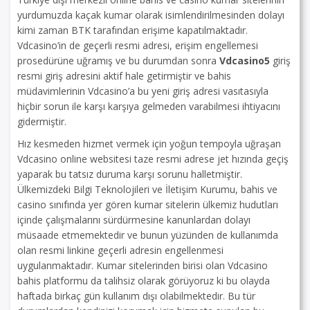
yurdumuzda kaçak kumar olarak isimlendirilmesinden dolayı
kimi zaman BTK tarafından erişime kapatılmaktadır.
Vdcasino’in de geçerli resmi adresi, erişim engellemesi
prosedürüne uğramış ve bu durumdan sonra
Vdcasino5
giriş
resmi giriş adresini aktif hale getirmiştir ve bahis
müdavimlerinin Vdcasino’a bu yeni giriş adresi vasıtasıyla
hiçbir sorun ile karşı karşıya gelmeden varabilmesi ihtiyacını
gidermiştir.
Hız kesmeden hizmet vermek için yoğun tempoyla uğraşan
Vdcasino online websitesi taze resmi adrese jet hızında geçiş
yaparak bu tatsız duruma karşı sorunu halletmiştir.
Ülkemizdeki Bilgi Teknolojileri ve İletişim Kurumu, bahis ve
casino sınıfında yer gören kumar sitelerin ülkemiz hudutları
içinde çalışmalarını sürdürmesine kanunlardan dolayı
müsaade etmemektedir ve bunun yüzünden de kullanımda
olan resmi linkine geçerli adresin engellenmesi
uygulanmaktadır. Kumar sitelerinden birisi olan Vdcasino
bahis platformu da talihsiz olarak görüyoruz ki bu olayda
haftada birkaç gün kullanım dışı olabilmektedir. Bu tür