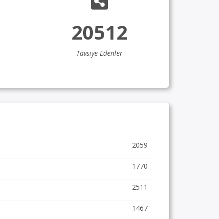
20512
Tavsiye Edenler
2059
1770
2511
1467