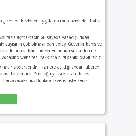
na gelen bu beklenen uygulama müteakıbinde , bahis
yısı fazlalaşmaktadır. bu sayede yasadışı iddaa
nin sayısının çok olmasından dolayı Güvenilir bahis ve
itesi de bunun bilincindedir ve bunun yüzünden de
casino websitesi hakkında bilgi sahibi olabilirsiniz.
nadir sitelerdendir. Hizmete açıldığı andan itiberen
ğlamış durumdadır. Sunduğu yüksek oranlı bahis
er harcayacaksınız. Bunlara ilaveten isterseniz