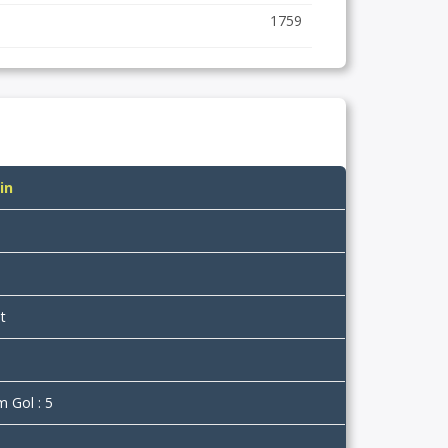
1759
in
t
 Gol : 5