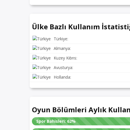
Ülke Bazlı Kullanım İstatisti
Türkiye:
Almanya:
Kuzey Kıbrıs:
Avusturya:
Hollanda:
Oyun Bölümleri Aylık Kulla
Spor Bahisleri:
62%