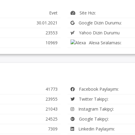
Evet
Site Hızı:
30.01.2021
Google Dizin Durumu:
23553
Yahoo Dizin Durumu
10969
Alexa Sıralaması:
i
41773
Facebook Paylaşımı:
23955
Twitter Takipçi:
21043
Instagram Takipçi:
24525
Google Takipçi:
7309
Linkedin Paylaşımı: