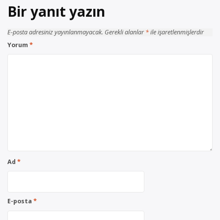
Bir yanıt yazın
E-posta adresiniz yayınlanmayacak.
Gerekli alanlar
*
ile işaretlenmişlerdir
Yorum
*
Ad
*
E-posta
*