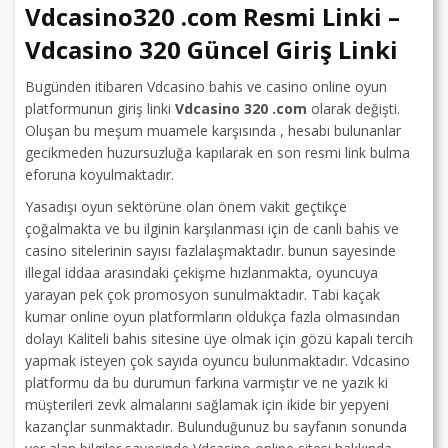
Vdcasino320 .com Resmi Linki –
Vdcasino 320 Güncel Giriş Linki
Bugünden itibaren Vdcasino bahis ve casino online oyun
platformunun giriş linki
Vdcasino 320 .com
olarak değişti.
Oluşan bu meşum muamele karşısında , hesabı bulunanlar
gecikmeden huzursuzluğa kapılarak en son resmi link bulma
eforuna koyulmaktadır.
Yasadışı oyun sektörüne olan önem vakit geçtikçe
çoğalmakta ve bu ilginin karşılanması için de canlı bahis ve
casino sitelerinin sayısı fazlalaşmaktadır. bunun sayesinde
illegal iddaa arasındaki çekişme hızlanmakta, oyuncuya
yarayan pek çok promosyon sunulmaktadır. Tabi kaçak
kumar online oyun platformların oldukça fazla olmasından
dolayı Kaliteli bahis sitesine üye olmak için gözü kapalı tercih
yapmak isteyen çok sayıda oyuncu bulunmaktadır. Vdcasino
platformu da bu durumun farkına varmıştır ve ne yazık ki
müşterileri zevk almalarını sağlamak için ikide bir yepyeni
kazançlar sunmaktadır. Bulunduğunuz bu sayfanın sonunda