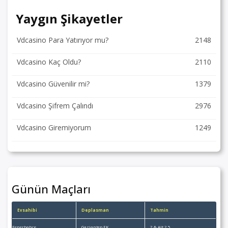
Yaygın Şikayetler
Vdcasino Para Yatırıyor mu?
2148
Vdcasino Kaç Oldu?
2110
Vdcasino Güvenilir mi?
1379
Vdcasino Şifrem Çalındı
2976
Vdcasino Giremiyorum
1249
Günün Maçları
Evsahibi
Deplasman
Tahmin
Fenerbahçe
Gaziantep FK
2 & Alt 2.5