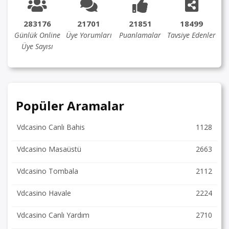
283176
21701
21851
18499
Günlük Online
Üye Yorumları
Puanlamalar
Tavsiye Edenler
Üye Sayısı
Popüler Aramalar
Vdcasino Canlı Bahis
1128
Vdcasino Masaüstü
2663
Vdcasino Tombala
2112
Vdcasino Havale
2224
Vdcasino Canlı Yardım
2710