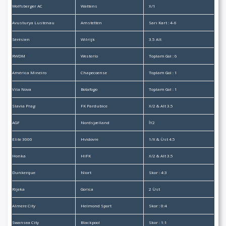
Wolfsberger AC
Wattens
X/1
Avusturya Lustenau
Amstetten
Sarı Kart : 4-6
Sérésien
Wilrijk
3.5 Alt
RWDM
Westerlo
Toplam Gol : 6
América Mineiro
Chapecoense
Toplam Gol : 1
Vila Nova
Botafogo
Toplam Gol : 1
Slavia Prag
FK Pardubice
X/2 & Alt 3.5
AGF
Nordsjælland
İY2
Elite 3000
Hvidovre
1/X & Üst 4.5
Honka
HIFK
X/2 & Alt 3.5
Dunkerque
Niort
Skor : 4:3
Rijeka
Gorica
2 Üst
Almere City
Helmond Sport
Skor : 0:4
Swansea City
Blackpool
Skor : 1:1