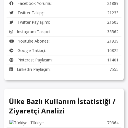
Facebook Yorumu:
21889
Twitter Takipçi:
21233
Twitter Paylaşımı:
21603
Instagram Takipçi:
35562
Youtube Abonesi:
21939
Google Takipçi:
10822
Pinterest Paylaşımı:
11401
Linkedin Paylaşımı:
7555
Ülke Bazlı Kullanım İstatistiği /
Ziyaretçi Analizi
Türkiye:
79364