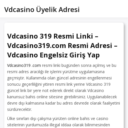
Skip
Vdcasino Üyelik Adresi
to
content
Vdcasino 319 Resmi Linki –
Vdcasino319.com Resmi Adresi –
Vdcasino Engelsiz Giriş Yap
Vdcasino319 .com
resmi linki bugünden sonra açılmış ve bu
resmi adres aracılığı ile işlerini yürütme uygulamasına
geçmiştir. Kullanımda olan güncel adresinin engellenmesi
sonucu geçerliliğini yitiren resmi link yerine Vdcasino 319
güncel link bir yere not ederek direkt olarak Vdcasino
kanunsuz bahis online sitesine girebilirsiniz. Uygulanabilecek
devre dışı kalmasına kadar bu adres devrede olarak faaliyetini
sürdürecektir.
Ülke sınırları dışı çalışma yürüten online bahis ve casino
sitelerinin yurdumuzda illegal iddaa olarak bilinmesinden