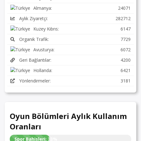
Almanya:
24071
Aylık Ziyaretçi:
282712
Kuzey Kıbrıs:
6147
Organik Trafik:
7729
Avusturya:
6072
Geri Bağlantılar:
4200
Hollanda:
6421
Yönlendirmeler:
3181
Oyun Bölümleri Aylık Kullanım
Oranları
Spor Bahisleri:
33%