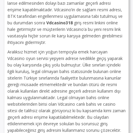
lanse edilmesinden dolayı bazı zamanlar geçerli adresi
erişime kapatılmaktadır. Vdcasino’in de sağlam resmi adresi,
BTK tarafından engellenmesi uygulamasına tabi tutulmuş ve
bu durumdan sonra
Vdcasino318
giriş resmi linkini online
hale getirmiştir ve müşterilerin Vdcasino’a bu yeni resmi link
vasıtasıyla hiçbir sorun ile karşı karşıya gelmeden girebilmesi
ihtiyacını gidermiştir.
Aralıksız hizmet için yoğun tempoyla emek harcayan
Vdcasino oyun servisi yepyeni adrese ivedilikle geçiş yaparak
bu olay karşısında çıkış yolu bulmuştur. Ülke sınırları içindeki
ilgili kuruluş, legal olmayan bahis statüsünde bulunan online
sitelerin Türkiye sınırlarında faaliyette bulunmasına kanunlar
gereği müsaade etmemektedir ve bundan ötürü de resmi
olarak kullanılan direkt adresine geçerli adresin kullanım dışı
kalması uygulanmaktadır. Legal olmayan bahis online
websitelerinden birisi olan Vdcasino canlı bahis ve casino
sitesi de talihsiz olarak görüyoruz ki bu kapsamda kimi zaman
geçerli adresi erişime kapatılabilmektedir. Bu olaydan
etkilenmemek için devreye sokulan bu sorunsuz giriş
yapabileceğiniz giriş adresini kullanmanız sorunu çözecektir.