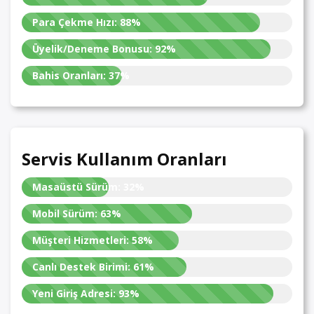
Para Çekme Hızı:
88%
Üyelik/Deneme Bonusu:
92%
Bahis Oranları:
37%
Servis Kullanım Oranları
Masaüstü Sürüm:
32%
Mobil Sürüm:
63%
Müşteri Hizmetleri:
58%
Canlı Destek Birimi:
61%
Yeni Giriş Adresi:
93%