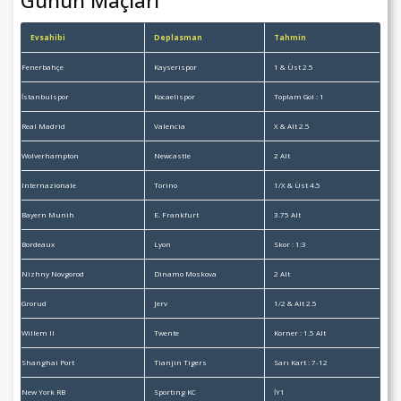
Günün Maçları
Evsahibi
Deplasman
Tahmin
Fenerbahçe
Kayserispor
1 & Üst 2.5
İstanbulspor
Kocaelispor
Toplam Gol : 1
Real Madrid
Valencia
X & Alt 2.5
Wolverhampton
Newcastle
2 Alt
Internazionale
Torino
1/X & Üst 4.5
Bayern Munih
E. Frankfurt
3.75 Alt
Bordeaux
Lyon
Skor : 1:3
Nizhny Novgorod
Dinamo Moskova
2 Alt
Grorud
Jerv
1/2 & Alt 2.5
Willem II
Twente
Korner : 1.5 Alt
Shanghai Port
Tianjin Tigers
Sarı Kart : 7-12
New York RB
Sporting KC
İY1