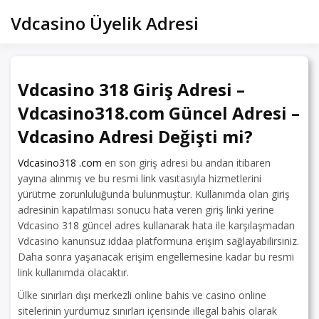
Skip
Vdcasino Üyelik Adresi
to
content
Vdcasino 318 Giriş Adresi –
Vdcasino318.com Güncel Adresi –
Vdcasino Adresi Değişti mi?
Vdcasino318 .com
en son giriş adresi bu andan itibaren
yayına alınmış ve bu resmi link vasıtasıyla hizmetlerini
yürütme zorunluluğunda bulunmuştur. Kullanımda olan giriş
adresinin kapatılması sonucu hata veren giriş linki yerine
Vdcasino 318 güncel adres kullanarak hata ile karşılaşmadan
Vdcasino kanunsuz iddaa platformuna erişim sağlayabilirsiniz.
Daha sonra yaşanacak erişim engellemesine kadar bu resmi
link kullanımda olacaktır.
Ülke sınırları dışı merkezli online bahis ve casino online
sitelerinin yurdumuz sınırları içerisinde illegal bahis olarak