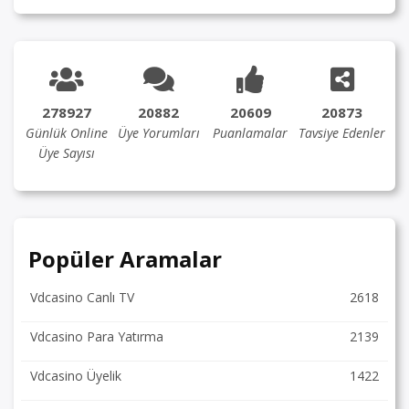
278927
20882
20609
20873
Günlük Online
Üye Yorumları
Puanlamalar
Tavsiye Edenler
Üye Sayısı
Popüler Aramalar
Vdcasino Canlı TV
2618
Vdcasino Para Yatırma
2139
Vdcasino Üyelik
1422