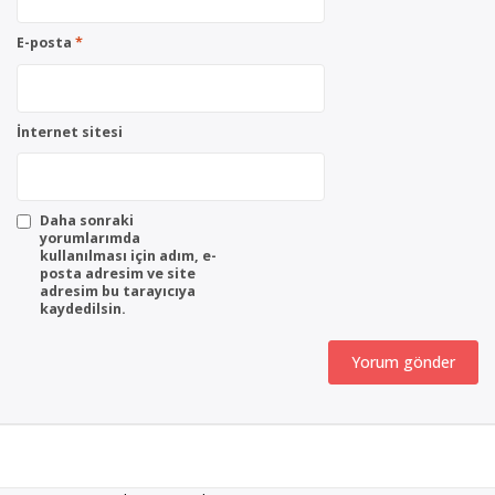
E-posta
*
İnternet sitesi
Daha sonraki
yorumlarımda
kullanılması için adım, e-
posta adresim ve site
adresim bu tarayıcıya
kaydedilsin.