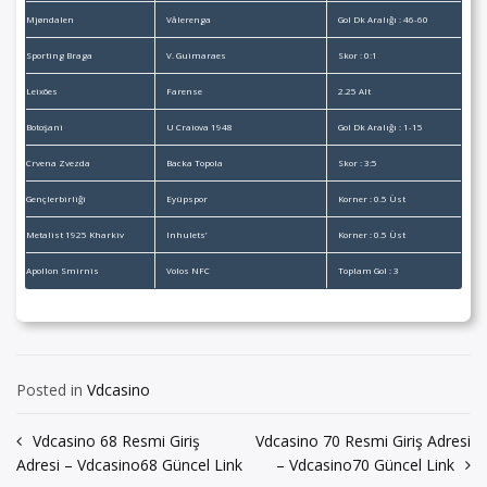
Mjøndalen
Vålerenga
Gol Dk Aralığı : 46-60
Sporting Braga
V. Guimaraes
Skor : 0:1
Leixões
Farense
2.25 Alt
Botoşani
U Craiova 1948
Gol Dk Aralığı : 1-15
Crvena Zvezda
Backa Topola
Skor : 3:5
Gençlerbirliği
Eyüpspor
Korner : 0.5 Üst
Metalist 1925 Kharkiv
Inhulets’
Korner : 0.5 Üst
Apollon Smirnis
Volos NFC
Toplam Gol : 3
Posted in
Vdcasino
Yazı
Vdcasino 68 Resmi Giriş
Vdcasino 70 Resmi Giriş Adresi
Adresi – Vdcasino68 Güncel Link
– Vdcasino70 Güncel Link
gezinmesi