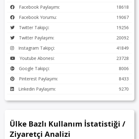
Facebook Paylaşımı:
18618
Facebook Yorumu:
19067
Twitter Takipçi:
19256
Twitter Paylaşımı:
20092
Instagram Takipçi:
41849
Youtube Abonesi:
23728
Google Takipçi:
8006
Pinterest Paylaşımı:
8433
Linkedin Paylaşımı:
9270
Ülke Bazlı Kullanım İstatistiği /
Ziyaretçi Analizi