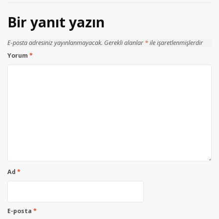
Bir yanıt yazın
E-posta adresiniz yayınlanmayacak.
Gerekli alanlar
*
ile işaretlenmişlerdir
Yorum
*
Ad
*
E-posta
*