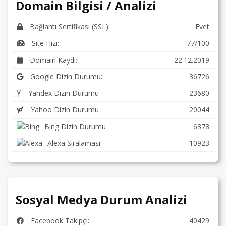
Domain Bilgisi / Analizi
Bağlantı Sertifikası (SSL):
Evet
Site Hızı:
77/100
Domain Kaydı:
22.12.2019
Google Dizin Durumu:
36726
Yandex Dizin Durumu
23680
Yahoo Dizin Durumu
20044
Bing Dizin Durumu
6378
Alexa Sıralaması:
10923
Sosyal Medya Durum Analizi
Facebook Takipçi:
40429