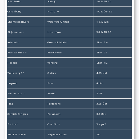
NAC Breda
Roda JC
1/X & Alt 4.5
Cardiff City
Hull City
1/2 & Üst 3.5
Shamrock Rovers
Waterford United
1 & Alt 2.5
St. Johnstone
Hibernian
X/2 & Alt 2.5
Arbroath
Greenock Morton
Skor : 1:4
Real Sociedad II
Real Oviedo
Skor : 2:3
Häcken
Varberg
Skor : 1:2
Trelleborg FF
Östers
4.25 Üst
Lugano
Basel
4 Üst
Yverdon Sport
Vaduz
2 Alt
Pisa
Pordenone
3.25 Üst
Carrick Rangers
Portadown
3.5 Üst
Pachuca
Querétaro
X veya 2
Slask Wroclaw
Zaglebie Lubin
2/2