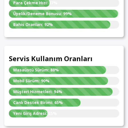
Para Çekme Hızı:
37%
Üyelik/Deneme Bonusu:
99%
Bahis Oranları:
92%
Servis Kullanım Oranları
Masaüstü Sürüm:
88%
Mobil Sürüm:
90%
Müşteri Hizmetleri:
94%
Canlı Destek Birimi:
65%
Yeni Giriş Adresi:
35%