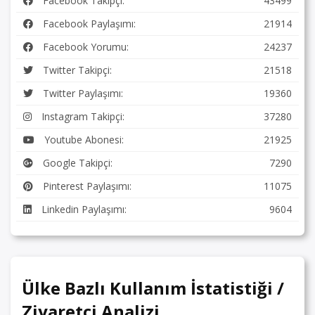
Facebook Takipçi:
43499
Facebook Paylaşımı:
21914
Facebook Yorumu:
24237
Twitter Takipçi:
21518
Twitter Paylaşımı:
19360
Instagram Takipçi:
37280
Youtube Abonesi:
21925
Google Takipçi:
7290
Pinterest Paylaşımı:
11075
Linkedin Paylaşımı:
9604
Ülke Bazlı Kullanım İstatistiği /
Ziyaretçi Analizi