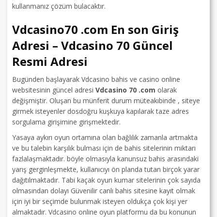
kullanmanız çözüm bulacaktır.
Vdcasino70 .com En son Giriş
Adresi – Vdcasino 70 Güncel
Resmi Adresi
Bugünden başlayarak Vdcasino bahis ve casino online
websitesinin güncel adresi
Vdcasino 70 .com
olarak
değişmiştir. Oluşan bu münferit durum müteakıbinde , siteye
girmek isteyenler dosdoğru kuşkuya kapılarak taze adres
sorgulama girişimine girişmektedir.
Yasaya aykırı oyun ortamına olan bağlılık zamanla artmakta
ve bu talebin karşılık bulması için de bahis sitelerinin miktarı
fazlalaşmaktadır. böyle olmasıyla kanunsuz bahis arasındaki
yarış gerginleşmekte, kullanıcıyı ön planda tutan birçok yarar
dağıtılmaktadır. Tabi kaçak oyun kumar sitelerinin çok sayıda
olmasından dolayı Güvenilir canlı bahis sitesine kayıt olmak
için iyi bir seçimde bulunmak isteyen oldukça çok kişi yer
almaktadır. Vdcasino online oyun platformu da bu konunun