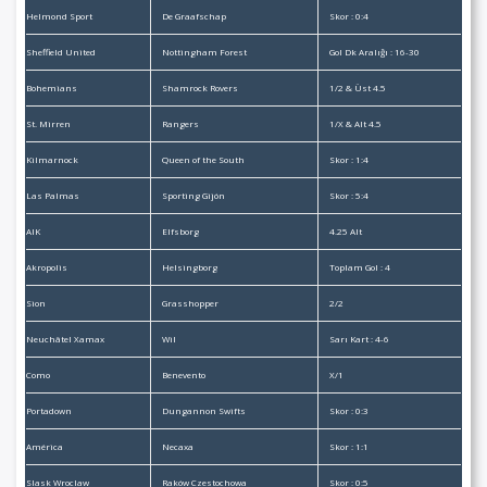
Helmond Sport
De Graafschap
Skor : 0:4
Sheffield United
Nottingham Forest
Gol Dk Aralığı : 16-30
Bohemians
Shamrock Rovers
1/2 & Üst 4.5
St. Mirren
Rangers
1/X & Alt 4.5
Kilmarnock
Queen of the South
Skor : 1:4
Las Palmas
Sporting Gijón
Skor : 5:4
AIK
Elfsborg
4.25 Alt
Akropolis
Helsingborg
Toplam Gol : 4
Sion
Grasshopper
2/2
Neuchâtel Xamax
Wil
Sarı Kart : 4-6
Como
Benevento
X/1
Portadown
Dungannon Swifts
Skor : 0:3
América
Necaxa
Skor : 1:1
Slask Wroclaw
Raków Czestochowa
Skor : 0:5