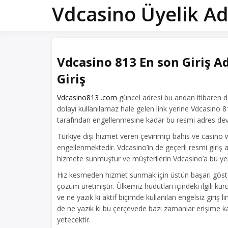
Skip
Vdcasino Üyelik Ad
to
content
Vdcasino 813 En son Giriş A
Giriş
Vdcasino813 .com
güncel adresi bu andan itibaren d
dolayı kullanılamaz hale gelen link yerine Vdcasino 
tarafından engellenmesine kadar bu resmi adres de
Türkiye dışı hizmet veren çevirimiçi bahis ve casino 
engellenmektedir. Vdcasino’in de geçerli resmi giri
hizmete sunmuştur ve müşterilerin Vdcasino’a bu yeni 
Hız kesmeden hizmet sunmak için üstün başarı göst
çözüm üretmiştir. Ülkemiz hudutları içindeki ilgili k
ve ne yazık ki aktif biçimde kullanılan engelsiz giriş l
de ne yazık ki bu çerçevede bazı zamanlar erişime k
yetecektir.