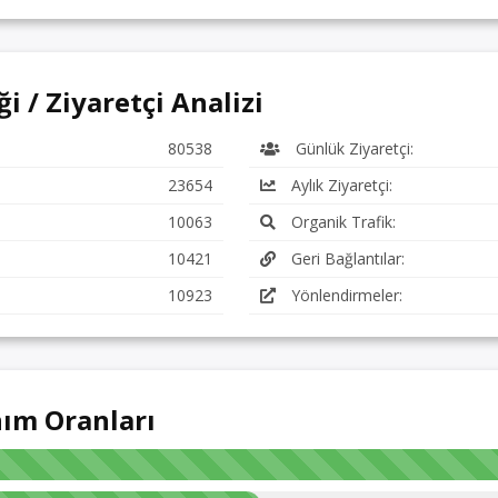
ği / Ziyaretçi Analizi
80538
Günlük Ziyaretçi:
23654
Aylık Ziyaretçi:
10063
Organik Trafik:
10421
Geri Bağlantılar:
10923
Yönlendirmeler:
nım Oranları