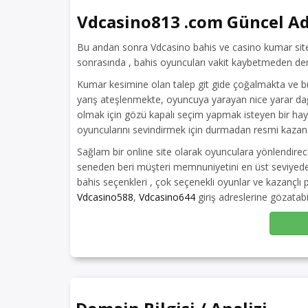
Vdcasino813 .com Güncel Ad
Bu andan sonra Vdcasino bahis ve casino kumar site
sonrasında , bahis oyuncuları vakit kaybetmeden der
Kumar kesimine olan talep git gide çoğalmakta ve bu 
yarış ateşlenmekte, oyuncuya yarayan nice yarar dağı
olmak için gözü kapalı seçim yapmak isteyen bir hay
oyuncularını sevindirmek için durmadan resmi kazançlar 
Sağlam bir online site olarak oyunculara yönlendirec
seneden beri müşteri memnuniyetini en üst seviyede
bahis seçenkleri , çok seçenekli oyunlar ve kazançl
Vdcasino588
,
Vdcasino644
giriş adreslerine gözatabil