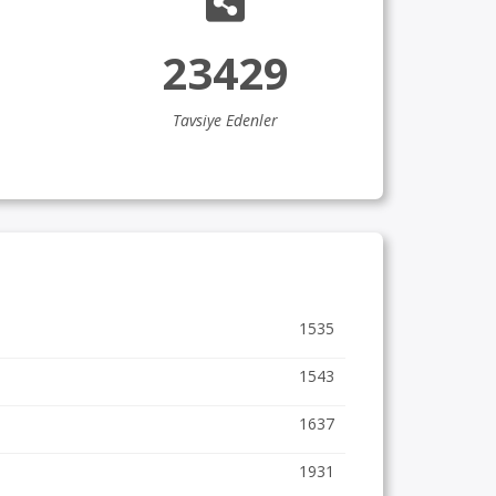
23429
Tavsiye Edenler
1535
1543
1637
1931