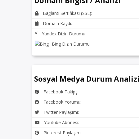
Domain Bilgisi / Analizi
Bağlantı Sertifikası (SSL):
Domain Kaydı:
Yandex Dizin Durumu
Bing Dizin Durumu
Sosyal Medya Durum Analiz
Facebook Takipçi:
Facebook Yorumu:
Twitter Paylaşımı:
Youtube Abonesi:
Pinterest Paylaşımı: