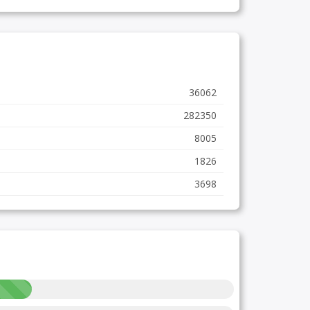
36062
282350
8005
1826
3698