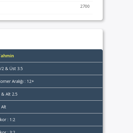
2700
Tahmin
/2 & Üst 3.5
orner Aralığı : 12+
 & Alt 2.5
 Alt
kor : 1:2
kor : 3:2