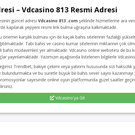
resi – Vdcasino 813 Resmi Adresi
sinin güncel adresi
Vdcasino 813 .com
şeklinde hizmetlerine ara ve
de kapılarak yepyeni resmi link bulma uğraşına kalkmaktadır.
önemin karşılık bulması için de kaçak bahis sitelerinin fazlalığı yüks
tılmaktadır. Tabi bahis ve casino kumar sitelerinin miktarının çok ol
li bahis müdavimleri yer almaktadır. Vdcasino online websitesi de bu 
yayınlamaktadır. Yazımızın aşağısında listelenen bilgilerle Vdcasino sites
eğimiz Trendbet, bakiye çekimi veya yatırımı hususunda sizi haksızlık 
 bulundurmakta ve bu suretle büyük bir bahis sever sayısı kazanmayı 
ı promosyonlar sayesinde online oyun platformunda güzel saatler geçir
irsiniz.
Vdcasino'ya Git