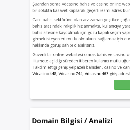
Şuandan sonra Vdcasino bahis ve casino online webs
bir solukta kasavet kapılarak geçerli resmi adres bu
Canlı bahis sektörüne olan arz zaman geçtikçe çoğalm
bahis arasındaki rakiplik hızlanmakta, kullanıcıya yar
bahis sitesine kaydolmak için gözü kapalı seçim yapm
girmek isteyenleri mutlu olmalarını sağlamak için d
hakkında görüş sahibi olabilirsiniz.
Güvenli bir online websitesi olarak bahis ve casino 
Hizmete açıldığı süreden itiberen kullanıcı mutlulu
Takdim ettiği geniş yelpazeli bahisler , casino ve ca
Vdcasino448
,
Vdcasino744
,
Vdcasino463
giriş adresl
Domain Bilgisi / Analizi