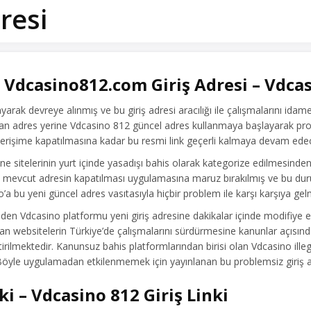
resi
 Vdcasino812.com Giriş Adresi – Vdca
yarak devreye alınmış ve bu giriş adresi aracılığı ile çalışmalarını ida
ayan adres yerine Vdcasino 812 güncel adres kullanmaya başlayarak pr
an erişime kapatılmasına kadar bu resmi link geçerli kalmaya devam edec
ne sitelerinin yurt içinde yasadışı bahis olarak kategorize edilmesinde
i, mevcut adresin kapatılması uygulamasına maruz bırakılmış ve bu 
 bu yeni güncel adres vasıtasıyla hiçbir problem ile karşı karşıya gelm
en Vdcasino platformu yeni giriş adresine dakikalar içinde modifiye ed
nan websitelerin Türkiye’de çalışmalarını sürdürmesine kanunlar açısı
tirilmektedir. Kanunsuz bahis platformlarından birisi olan Vdcasino ille
öyle uygulamadan etkilenmemek için yayınlanan bu problemsiz giriş adr
i – Vdcasino 812 Giriş Linki