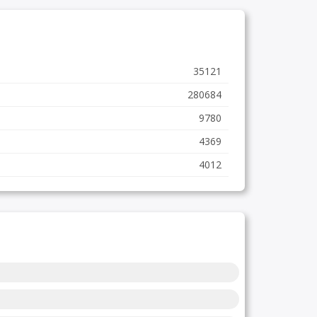
35121
280684
9780
4369
4012