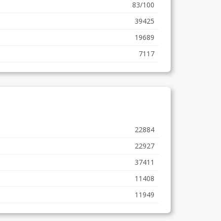
83/100
39425
19689
7117
22884
22927
37411
11408
11949