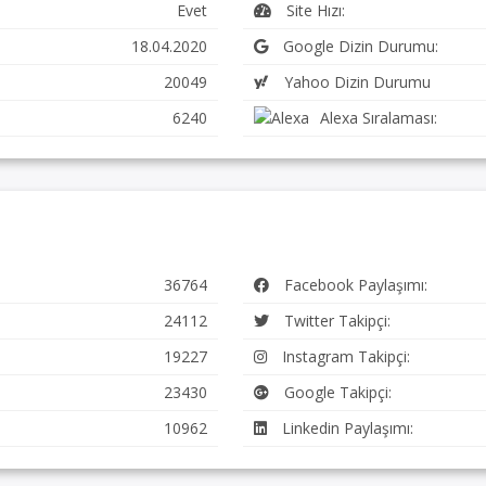
Evet
Site Hızı:
18.04.2020
Google Dizin Durumu:
20049
Yahoo Dizin Durumu
6240
Alexa Sıralaması:
i
36764
Facebook Paylaşımı:
24112
Twitter Takipçi:
19227
Instagram Takipçi:
23430
Google Takipçi:
10962
Linkedin Paylaşımı: