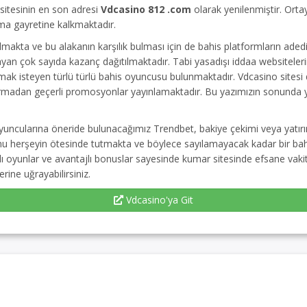
itesinin en son adresi
Vdcasino 812 .com
olarak yenilenmiştir. Orta
lma gayretine kalkmaktadır.
akta ve bu alakanın karşılık bulması için de bahis platformların adedi 
ayan çok sayıda kazanç dağıtılmaktadır. Tabi yasadışı iddaa websitelerini
ak isteyen türlü türlü bahis oyuncusu bulunmaktadır. Vdcasino sitesi 
urmadan geçerli promosyonlar yayınlamaktadır. Bu yazımızın sonunda y
oyuncularına öneride bulunacağımız Trendbet, bakiye çekimi veya yatırı
ğunu herşeyin ötesinde tutmakta ve böylece sayılamayacak kadar bir ba
nlı oyunlar ve avantajlı bonuslar sayesinde kumar sitesinde efsane vaki
erine uğrayabilirsiniz.
Vdcasino'ya Git