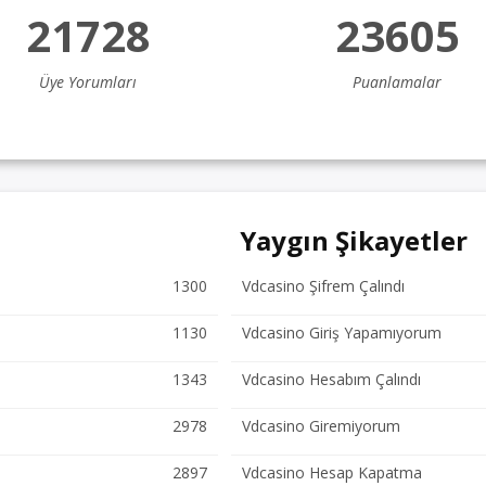
21728
23605
Üye Yorumları
Puanlamalar
Yaygın Şikayetler
1300
Vdcasino Şifrem Çalındı
1130
Vdcasino Giriş Yapamıyorum
1343
Vdcasino Hesabım Çalındı
2978
Vdcasino Giremiyorum
2897
Vdcasino Hesap Kapatma