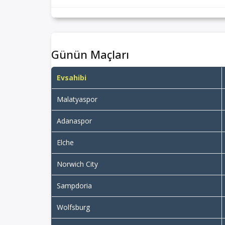
Günün Maçları
Evsahibi
Malatyaspor
Adanaspor
Elche
Norwich City
Sampdoria
Wolfsburg