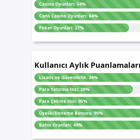
Casino Oyunları:
34%
Canlı Casino Oyunları:
84%
Poker Oyunları:
27%
Kullanıcı Aylık Puanlamalar
Lisans ve Güvenilirlik:
36%
Para Yatırma Hızı:
28%
Para Çekme Hızı:
95%
Üyelik/Deneme Bonusu:
90%
Bahis Oranları:
49%