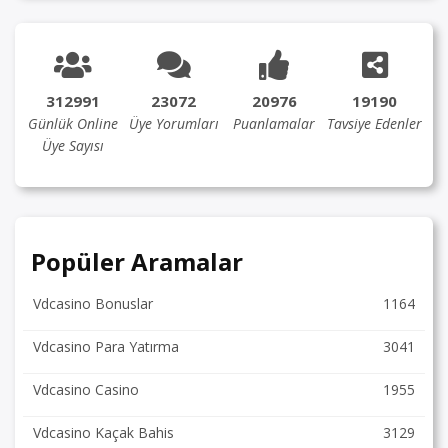
312991
23072
20976
19190
Günlük Online
Üye Yorumları
Puanlamalar
Tavsiye Edenler
Üye Sayısı
Popüler Aramalar
Vdcasino Bonuslar
1164
Vdcasino Para Yatırma
3041
Vdcasino Casino
1955
Vdcasino Kaçak Bahis
3129