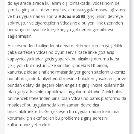
dolayı arada sırada kullanım dışı olmaktadır. Vdcasino’in de
şimdiki giriş urlsi, devre dışı bırakılması uygulamasına uğramış
ve bu uygulamadan sonra
Vdcasino593
giriş urlsini devreye
sokmuştur ve ziyaretçilerin Vdcasino’a bu yeni link üzerinden
herhangi bir uyarı ile karşı karşıya gelmeden girebilmesi
sağlanmıştır.
Hız kesmeden faaliyetlerini devam ettirmek için en iyi şekilde
çaba sarfeden Vdcasino oyun servisi taze linke göz açıp
kapayıncaya kadar geçiş yaparak bu alışılmış duruma karşı
çıkış yolu bulmuştur. Ülke sınırları içindeki BTK birimi,
kanunsuz iddaa sınıflandırmasında yer gören sitelerin ülkemiz
hudutları içinde faaliyet yürütmesine hukuken yasaklamıştır ve
bundan dolayı da geçerli olan engelsiz giriş linkine kullanımda
olan giriş adresinin kapatılması uygulanmaktadır. Canlı bahis
online websitelerinden birisi olan Vdcasino bahis platformu da
maalesef bu uygulamada kimi zaman devre dışı
bırakılabilmektedir. Gerçekleşen bu uygulamadan kendinizi
korumak için aktif edilen bu problemsiz giriş adresini
kullanmanız yetecektir.