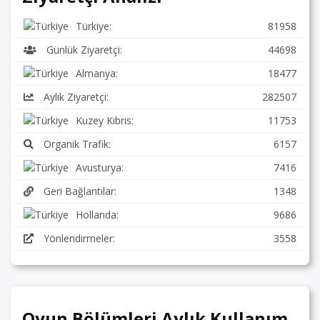
Türkiye:
81958
Günlük Ziyaretçi:
44698
Almanya:
18477
Aylık Ziyaretçi:
282507
Kuzey Kıbrıs:
11753
Organik Trafik:
6157
Avusturya:
7416
Geri Bağlantılar:
1348
Hollanda:
9686
Yönlendirmeler:
3558
Oyun Bölümleri Aylık Kullanım