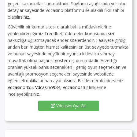
geçerli kazanımlar sunmaktadır. Sayfanın aşağısında yer alan
detaylar sayesinde Vdcasino platformu ile alakalı fikir sahibi
olabilirsiniz.
Güvenilir bir kumar sitesi olarak bahis müdavimlerine
yönlendireceğimiz Trendbet, ödemeler konusunda sizi
haksızlığa uğratmayacak ender sitelerdendir. Faaliyete girdiği
andan beri müşteri hizmet kalitesini en üst seviyede tutmakta
ve bunun sayesinde büyük bir oyuncu kitlesi kazanmayı
muvaffak olma başarısı göstermiş durumdadır. Arzettiği
oranları yüksek bahis seçenekleri , geniş oyun seçenekleri ve
avantajlı promosyon seçenekleri sayesinde websitede
eğlenceli dakikalar harcayacaksınız. Bir de merak ederseniz
Vdcasino455
,
Vdcasino934
,
Vdcasino132
linklerine
inceleyebilirsiniz.
Vdcasino'ya Git