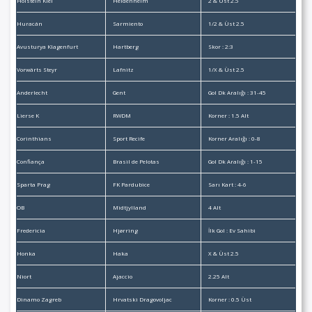
Holstein Kiel
Heidenheim
2 & Üst 2.5
Huracán
Sarmiento
1/2 & Üst 2.5
Avusturya Klagenfurt
Hartberg
Skor : 2:3
Vorwärts Steyr
Lafnitz
1/X & Üst 2.5
Anderlecht
Gent
Gol Dk Aralığı : 31-45
Lierse K
RWDM
Korner : 1.5 Alt
Corinthians
Sport Recife
Korner Aralığı : 0-8
Confiança
Brasil de Pelotas
Gol Dk Aralığı : 1-15
Sparta Prag
FK Pardubice
Sarı Kart : 4-6
OB
Midtjylland
4 Alt
Fredericia
Hjørring
İlk Gol : Ev Sahibi
Honka
Haka
X & Üst 2.5
Niort
Ajaccio
2.25 Alt
Dinamo Zagreb
Hrvatski Dragovoljac
Korner : 0.5 Üst