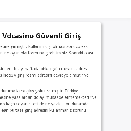
 Vdcasino Güvenli Giriş
yetine girmiştir. Kullanım dışı olması sonucu eski
ine oyun platformuna girebilirsiniz. Sonraki olası
mesinden dolayı haftada birkaç gün mevcut adresi
sino934
giriş resmi adresini devreye almıştır ve
.
duruma karşı çıkış yolu üretmiştir. Türkiye
rütmesine yasalardan dolayı müsaade etmemektedir ve
casino kaçak oyun sitesi de ne yazık ki bu durumda
lean bu taze giriş adresini kullanmanız sorunu