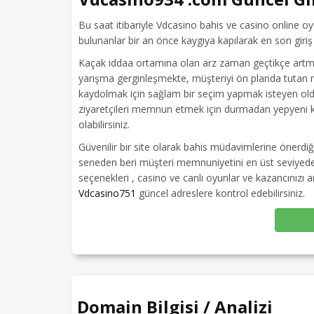
Bu saat itibariyle Vdcasino bahis ve casino online oy
bulunanlar bir an önce kaygıya kapılarak en son giriş 
Kaçak iddaa ortamına olan arz zaman geçtikçe artmak
yarışma gerginleşmekte, müşteriyi ön planda tutan n
kaydolmak için sağlam bir seçim yapmak isteyen olduk
ziyaretçileri memnun etmek için durmadan yepyeni kaz
olabilirsiniz.
Güvenilir bir site olarak bahis müdavimlerine önerdiğ
seneden beri müşteri memnuniyetini en üst seviyede 
seçenekleri , casino ve canlı oyunlar ve kazancınızı 
Vdcasino751
güncel adreslere kontrol edebilirsiniz.
Domain Bilgisi / Analizi