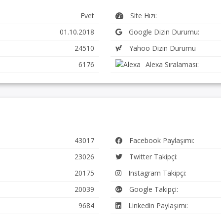
Evet
Site Hızı:
01.10.2018
Google Dizin Durumu:
24510
Yahoo Dizin Durumu
6176
Alexa Sıralaması:
i
43017
Facebook Paylaşımı:
23026
Twitter Takipçi:
20175
Instagram Takipçi:
20039
Google Takipçi:
9684
Linkedin Paylaşımı: