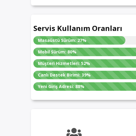
Servis Kullanım Oranları
Masaüstü Sürüm:
27%
Mobil Sürüm:
80%
Müşteri Hizmetleri:
52%
Canlı Destek Birimi:
39%
Yeni Giriş Adresi:
88%