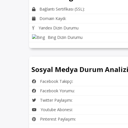
Bağlantı Sertifikası (SSL):
Domain Kaydı:
Yandex Dizin Durumu
Bing Dizin Durumu
Sosyal Medya Durum Analiz
Facebook Takipçi:
Facebook Yorumu:
Twitter Paylaşımı:
Youtube Abonesi:
Pinterest Paylaşımı: