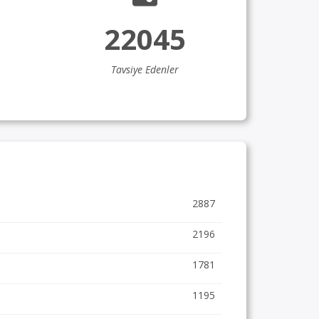
22045
Tavsiye Edenler
2887
2196
1781
1195