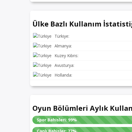
Ülke Bazlı Kullanım İstatisti
Türkiye:
Almanya:
Kuzey Kıbrıs:
Avusturya:
Hollanda:
Oyun Bölümleri Aylık Kulla
Spor Bahisleri:
99%
Canlı Bahisler:
77%