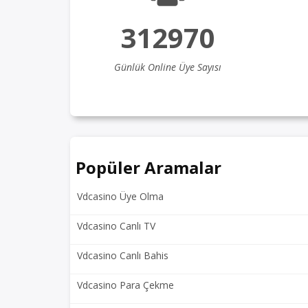
312970
Günlük Online Üye Sayısı
Popüler Aramalar
Vdcasino Üye Olma
Vdcasino Canlı TV
Vdcasino Canlı Bahis
Vdcasino Para Çekme