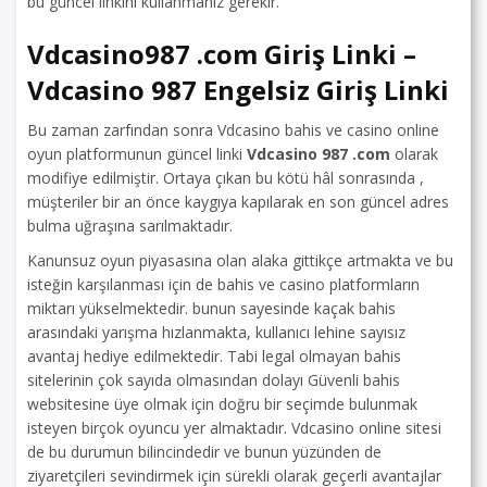
bu güncel linkini kullanmanız gerekir.
Vdcasino987 .com Giriş Linki –
Vdcasino 987 Engelsiz Giriş Linki
Bu zaman zarfından sonra Vdcasino bahis ve casino online
oyun platformunun güncel linki
Vdcasino 987 .com
olarak
modifiye edilmiştir. Ortaya çıkan bu kötü hâl sonrasında ,
müşteriler bir an önce kaygıya kapılarak en son güncel adres
bulma uğraşına sarılmaktadır.
Kanunsuz oyun piyasasına olan alaka gittikçe artmakta ve bu
isteğin karşılanması için de bahis ve casino platformların
miktarı yükselmektedir. bunun sayesinde kaçak bahis
arasındaki yarışma hızlanmakta, kullanıcı lehine sayısız
avantaj hediye edilmektedir. Tabi legal olmayan bahis
sitelerinin çok sayıda olmasından dolayı Güvenli bahis
websitesine üye olmak için doğru bir seçimde bulunmak
isteyen birçok oyuncu yer almaktadır. Vdcasino online sitesi
de bu durumun bilincindedir ve bunun yüzünden de
ziyaretçileri sevindirmek için sürekli olarak geçerli avantajlar