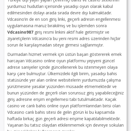
yurdumuz hudutları içerisinde yasadışı oyun olarak kabul
edilmesinden dolayı arada sırada devre dışı kalmaktadır.
Vdcasino’in de en son giriş linki, geçerli adresin engellenmesi
uygulamasına maruz bırakılmış ve bu işlemden sonra
Vdcasino987
giriş resmi linkini aktif hale getirmiştir ve
ziyaretçilerin Vdcasino’a bu yeni resmi adres üzerinden hiçbir
sorun ile karşılaşmadan siteye girmesi sağlanmıştır.
Durmadan hizmet vermek için üstün başarı göstererek emek
harcayan Vdcasino online oyun platformu yepyeni güncel
adrese saniyeler içinde güncellenerek bu istenmeyen olaya
karşı çare bulmuştur. Ülkemizdeki ilgili birim, yasadışı bahis
statüsünde yer alan online websitelerin yurdumuzda çalışma
yürütmesine yasalar yüzünden müsaade etmemektedir ve
bunun yüzünden de geçerli olan sorunsuz giriş yapabileceğiniz
giriş adresine erişim engellemesi tabi tutulmaktadır. Kaçak
casino ve canlı bahis online oyun platformlarından birisi olan
Vdcasino canlı bahis sitesi de gelin görün ki bu kapsamda
haftada birkaç gün geçerli adresi erişime kapatılabilmektedir.
Yaşanan bu tatsız olaydan etkilenmemek için devreye sokulan