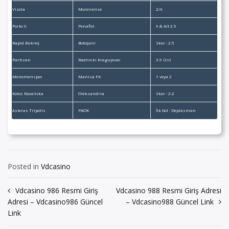
Vizela
Moreirense
2/X
Porto II
Penafiel
X & Alt 2.5
Rapid Bükreş
Botoşani
Skor : 2:5
Partizan
Radnicki Kragujevac
3.5 Üst
Menemenspor
Manisa FK
1 veya 2
Kolos Kovalivka
Oleksandria
Skor : 2:2
Asteras Tripolis
PAOK
İlk Gol : Deplasman
Posted in
Vdcasino
Yazı
Vdcasino 986 Resmi Giriş
Vdcasino 988 Resmi Giriş Adresi
Adresi – Vdcasino986 Güncel
– Vdcasino988 Güncel Link
gezinmesi
Link