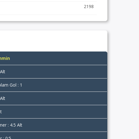
2198
hmin
Alt
lam Gol : 1
Alt
lt
ner : 4.5 Alt
r : 0:5