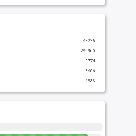
43236
280960
9774
3466
1388