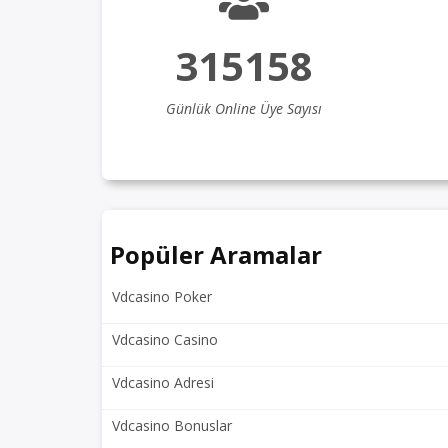
315158
Günlük Online Üye Sayısı
Popüler Aramalar
Vdcasino Poker
Vdcasino Casino
Vdcasino Adresi
Vdcasino Bonuslar