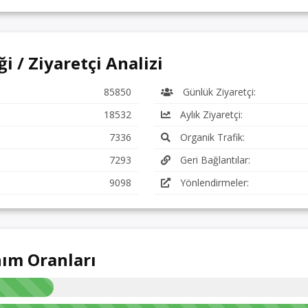
ği / Ziyaretçi Analizi
85850
Günlük Ziyaretçi:
18532
Aylık Ziyaretçi:
7336
Organik Trafik:
7293
Geri Bağlantılar:
9098
Yönlendirmeler:
nım Oranları