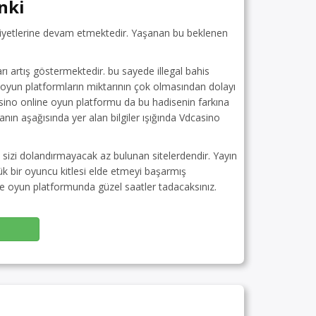
nki
liyetlerine devam etmektedir. Yaşanan bu beklenen
rı artış göstermektedir. bu sayede illegal bahis
 oyun platformların miktarının çok olmasından dolayı
asino online oyun platformu da bu hadisenin farkına
nın aşağısında yer alan bilgiler ışığında Vdcasino
a sizi dolandırmayacak az bulunan sitelerdendir. Yayın
 bir oyuncu kitlesi elde etmeyi başarmış
ine oyun platformunda güzel saatler tadacaksınız.