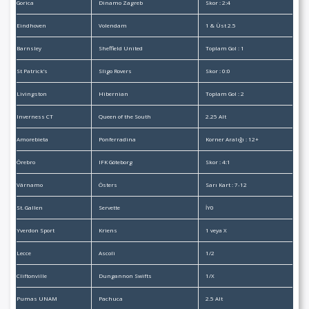
Gorica
Dinamo Zagreb
Skor : 2:4
Eindhoven
Volendam
1 & Üst 2.5
Barnsley
Sheffield United
Toplam Gol : 1
St Patrick’s
Sligo Rovers
Skor : 0:0
Livingston
Hibernian
Toplam Gol : 2
Inverness CT
Queen of the South
2.25 Alt
Amorebieta
Ponferradina
Korner Aralığı : 12+
Örebro
IFK Göteborg
Skor : 4:1
Värnamo
Östers
Sarı Kart : 7-12
St. Gallen
Servette
İY0
Yverdon Sport
Kriens
1 veya X
Lecce
Ascoli
1/2
Cliftonville
Dungannon Swifts
1/X
Pumas UNAM
Pachuca
2.5 Alt