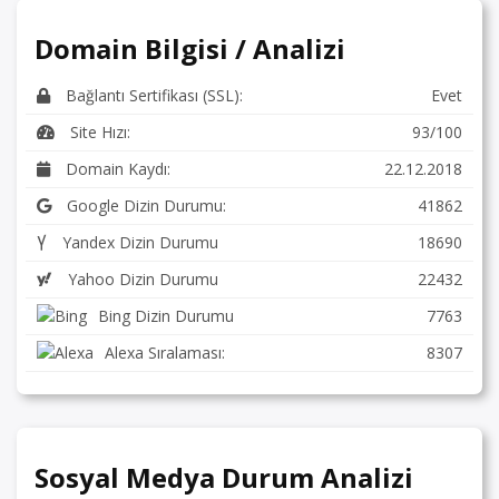
Domain Bilgisi / Analizi
Bağlantı Sertifikası (SSL):
Evet
Site Hızı:
93/100
Domain Kaydı:
22.12.2018
Google Dizin Durumu:
41862
Yandex Dizin Durumu
18690
Yahoo Dizin Durumu
22432
Bing Dizin Durumu
7763
Alexa Sıralaması:
8307
Sosyal Medya Durum Analizi