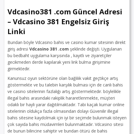
Vdcasino381 .com Güncel Adresi
– Vdcasino 381 Engelsiz Giriş
Linki
Bundan böyle Vdcasino bahis ve casino kumar sitesinin direkt
giriş adresi
Vdcasino 381 .com
şeklinde değişti. Uygulanan
bu bedbaht uygulama karşısında , kayıtlı ve ziyaretçiler
gecikmeden derde kapılarak yeni link bulma girişimine
girmektedir.
Kanunsuz oyun sektörüne olan bağlılık vakit geçtikçe artış
göstermekte ve bu talebin karşılık bulması için de canlı bahis
ve casino sitelerinin fazlalığı artış göstermektedir. böylelikle
illegal bahis arasındaki rakiplik hararetlenmekte, müşteri
odaklı bir hayli yarar dağıtılmaktadır. Tabi kaçak kumar online
sitelerinin oldukça fazla olmasından dolayı Güvenilir illegal
bahis sitesine kaydolmak için iyi bir seçimde bulunmak isteyen
çok sayıda bahis müdavimleri bulunmaktadır. Vdcasino sitesi
de bunun bilincine sahiptir ve bundan ötürü de bahis