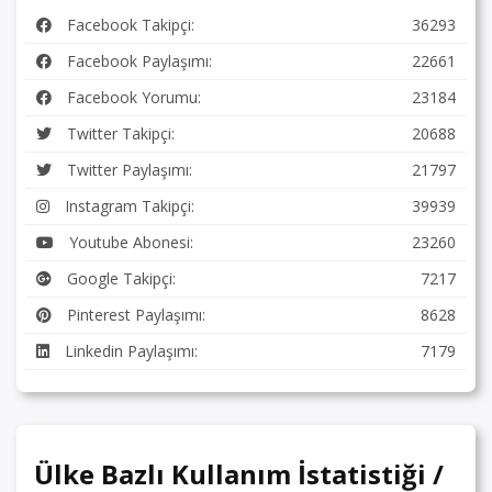
Facebook Takipçi:
36293
Facebook Paylaşımı:
22661
Facebook Yorumu:
23184
Twitter Takipçi:
20688
Twitter Paylaşımı:
21797
Instagram Takipçi:
39939
Youtube Abonesi:
23260
Google Takipçi:
7217
Pinterest Paylaşımı:
8628
Linkedin Paylaşımı:
7179
Ülke Bazlı Kullanım İstatistiği /