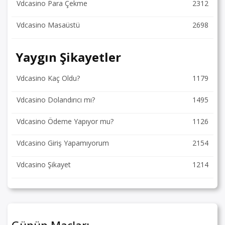
Vdcasino Para Çekme
2312
Vdcasino Masaüstü
2698
Yaygın Şikayetler
Vdcasino Kaç Oldu?
1179
Vdcasino Dolandırıcı mı?
1495
Vdcasino Ödeme Yapıyor mu?
1126
Vdcasino Giriş Yapamıyorum
2154
Vdcasino Şikayet
1214