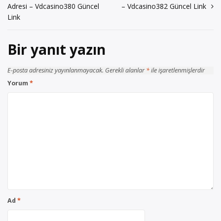
Adresi – Vdcasino380 Güncel
– Vdcasino382 Güncel Link
gezinmesi
Link
Bir yanıt yazın
E-posta adresiniz yayınlanmayacak.
Gerekli alanlar
*
ile işaretlenmişlerdir
Yorum
*
Ad
*