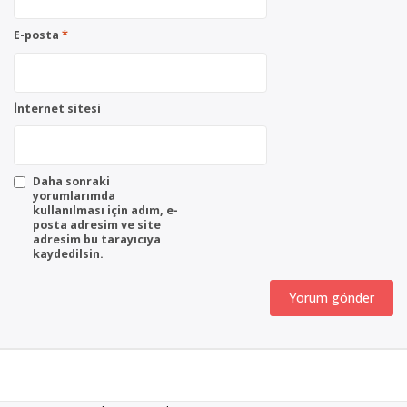
E-posta
*
İnternet sitesi
Daha sonraki
yorumlarımda
kullanılması için adım, e-
posta adresim ve site
adresim bu tarayıcıya
kaydedilsin.