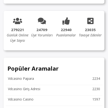
279221
24709
22940
23035
Günlük Online
Üye Yorumları
Puanlamalar
Tavsiye Edenler
Üye Sayısı
Popüler Aramalar
Vdcasino Papara
2234
Vdcasino Giriş Adresi
2230
Vdcasino Casino
1597