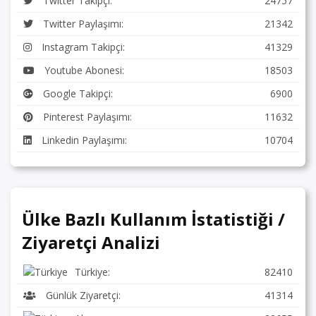
Twitter Takipçi:
24757
Twitter Paylaşımı:
21342
Instagram Takipçi:
41329
Youtube Abonesi:
18503
Google Takipçi:
6900
Pinterest Paylaşımı:
11632
Linkedin Paylaşımı:
10704
Ülke Bazlı Kullanım İstatistiği /
Ziyaretçi Analizi
Türkiye:
82410
Günlük Ziyaretçi:
41314