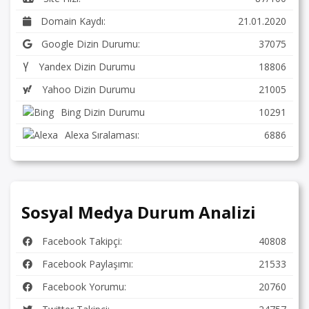
Domain Kaydı:
21.01.2020
Google Dizin Durumu:
37075
Yandex Dizin Durumu
18806
Yahoo Dizin Durumu
21005
Bing Dizin Durumu
10291
Alexa Sıralaması:
6886
Sosyal Medya Durum Analizi
Facebook Takipçi:
40808
Facebook Paylaşımı:
21533
Facebook Yorumu:
20760