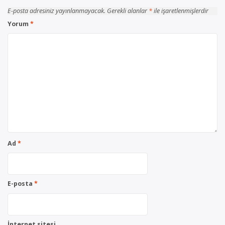
E-posta adresiniz yayınlanmayacak.
Gerekli alanlar
*
ile işaretlenmişlerdir
Yorum
*
Ad
*
E-posta
*
İnternet sitesi