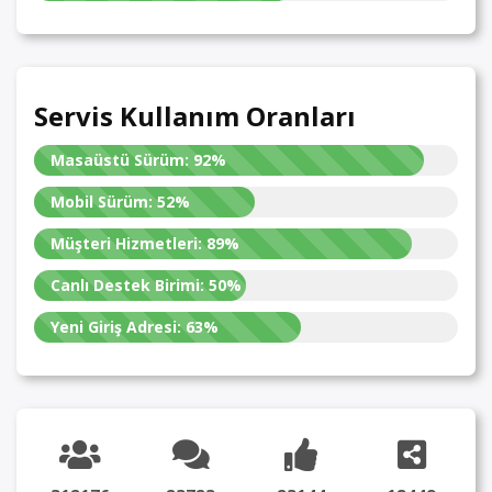
Servis Kullanım Oranları
Masaüstü Sürüm:
92%
Mobil Sürüm:
52%
Müşteri Hizmetleri:
89%
Canlı Destek Birimi:
50%
Yeni Giriş Adresi:
63%