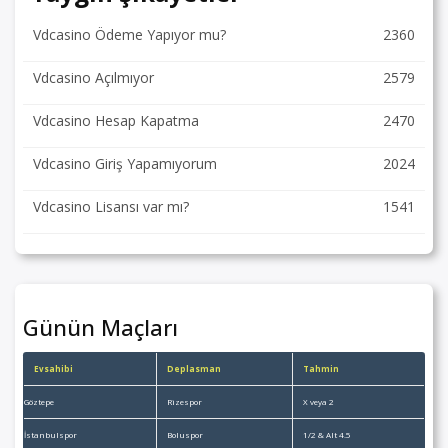
Vdcasino Ödeme Yapıyor mu?
2360
Vdcasino Açılmıyor
2579
Vdcasino Hesap Kapatma
2470
Vdcasino Giriş Yapamıyorum
2024
Vdcasino Lisansı var mı?
1541
Günün Maçları
Evsahibi
Deplasman
Tahmin
Göztepe
Rizespor
X veya 2
İstanbulspor
Boluspor
1/2 & Alt 4.5