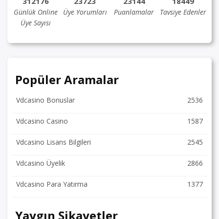
312176
23723
23144
18449
Günlük Online
Üye Yorumları
Puanlamalar
Tavsiye Edenler
Üye Sayısı
Popüler Aramalar
Vdcasino Bonuslar
2536
Vdcasino Casino
1587
Vdcasino Lisans Bilgileri
2545
Vdcasino Üyelik
2866
Vdcasino Para Yatırma
1377
Yaygın Şikayetler