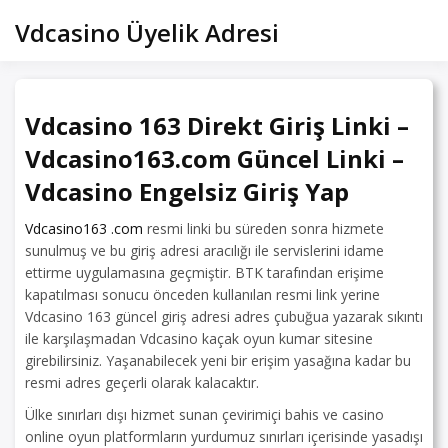
Skip
Vdcasino Üyelik Adresi
to
content
Vdcasino 163 Direkt Giriş Linki –
Vdcasino163.com Güncel Linki –
Vdcasino Engelsiz Giriş Yap
Vdcasino163 .com
resmi linki bu süreden sonra hizmete
sunulmuş ve bu giriş adresi aracılığı ile servislerini idame
ettirme uygulamasına geçmiştir. BTK tarafından erişime
kapatılması sonucu önceden kullanılan resmi link yerine
Vdcasino 163 güncel giriş adresi adres çubuğua yazarak sıkıntı
ile karşılaşmadan Vdcasino kaçak oyun kumar sitesine
girebilirsiniz. Yaşanabilecek yeni bir erişim yasağına kadar bu
resmi adres geçerli olarak kalacaktır.
Ülke sınırları dışı hizmet sunan çevirimiçi bahis ve casino
online oyun platformların yurdumuz sınırları içerisinde yasadışı