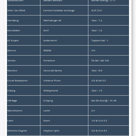
Sandhausen
Werder Bremen
Korner Aralığı : 9-11
Vélez Sarsfield
Central Córdoba Santiago
4.25 Üst
Hartberg
Wolfsberger AC
Skor : 1:2
Amstetten
Anif
Skor : 1:2
AS Eupen
Anderlecht
Toplam Gol : 1
Deinze
RWDM
X/X
Santos
Fortaleza
İlk Gol : Gol Yok
Náutico
Vasco da Gama
Skor : 0:0
Ceské Budejovice
Viktoria Plzen
X/2 & Alt 3.5
Viborg
Midtjylland
Skor : 1:5
HB Køge
Esbjerg
Gol Dk Aralığı : 16-30
Mariehamn
Lahti
2/1
Caen
Niort
1/X & Üst 3.5
Dinamo Zagreb
Hajduk Split
X/2 & Üst 4.5