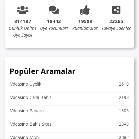
314187
18443
19509
23265
Günlük Online
Üye Yorumları
Puanlamalar
Tavsiye Edenler
Üye Sayısı
Popüler Aramalar
Vdcasino Üyelik
2610
Vdcasino Canlı Bahis
2193
Vdcasino Papara
1305
Vdcasino Bahis Sitesi
2348
Vdcasino Mobil
2482