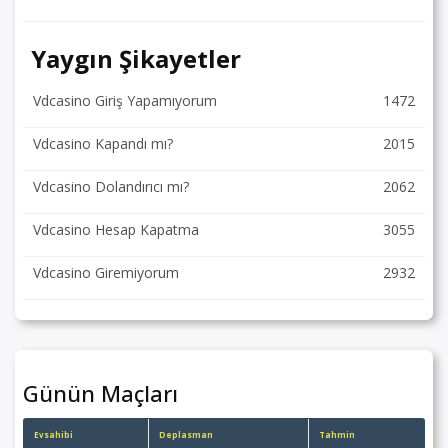
Yaygın Şikayetler
Vdcasino Giriş Yapamıyorum
1472
Vdcasino Kapandı mı?
2015
Vdcasino Dolandırıcı mı?
2062
Vdcasino Hesap Kapatma
3055
Vdcasino Giremiyorum
2932
Günün Maçları
Evsahibi
Deplasman
Tahmin