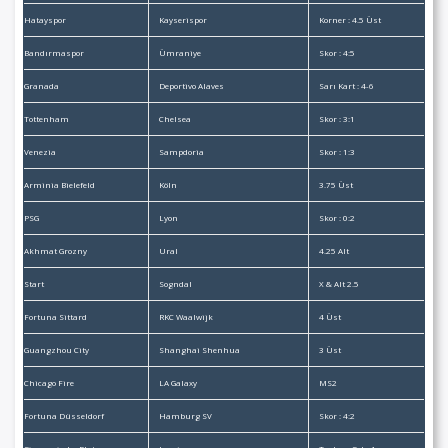
Hatayspor
Kayserispor
Korner : 4.5 Üst
Bandırmaspor
Ümraniye
Skor : 4:5
Granada
Deportivo Alaves
Sarı Kart : 4-6
Tottenham
Chelsea
Skor : 3:1
Venezia
Sampdoria
Skor : 1:3
Arminia Bielefeld
Köln
3.75 Üst
PSG
Lyon
Skor : 0:2
Akhmat Grozny
Ural
4.25 Alt
Start
Sogndal
X & Alt 2.5
Fortuna Sittard
RKC Waalwijk
4 Üst
Guangzhou City
Shanghai Shenhua
3 Üst
Chicago Fire
LA Galaxy
MS2
Fortuna Düsseldorf
Hamburg SV
Skor : 4:2