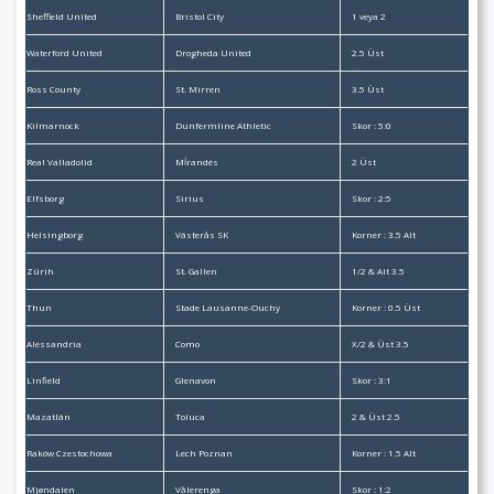
Sheffield United
Bristol City
1 veya 2
Waterford United
Drogheda United
2.5 Üst
Ross County
St. Mirren
3.5 Üst
Kilmarnock
Dunfermline Athletic
Skor : 5:0
Real Valladolid
Mİrandés
2 Üst
Elfsborg
Sirius
Skor : 2:5
Helsingborg
Västerås SK
Korner : 3.5 Alt
Zürih
St. Gallen
1/2 & Alt 3.5
Thun
Stade Lausanne-Ouchy
Korner : 0.5 Üst
Alessandria
Como
X/2 & Üst 3.5
Linfield
Glenavon
Skor : 3:1
Mazatlán
Toluca
2 & Üst 2.5
Raków Czestochowa
Lech Poznan
Korner : 1.5 Alt
Mjøndalen
Vålerenga
Skor : 1:2