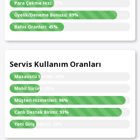
Para Çekme Hızı:
37%
Üyelik/Deneme Bonusu:
89%
Bahis Oranları:
45%
Servis Kullanım Oranları
Masaüstü Sürüm:
26%
Mobil Sürüm:
25%
Müşteri Hizmetleri:
96%
Canlı Destek Birimi:
93%
Yeni Giriş Adresi:
22%