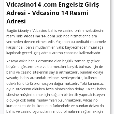
Vdcasino14 .com Engelsiz Giriş
Adresi – Vdcasino 14 Resmi
Adresi
Bugün itibariyle Vdcasino bahis ve casino online websitesinin
resmi linki
Vdcasino 14 .com
şeklinde hizmetlerine ara
vermeden devam etmektedir. Yaşanan bu bedbaht muamele
karşısında , bahis müdavimleri vakit kaybetmeden muallağa
kapılarak geçerli giriş adresi arama çabasına kalkmaktadır.
Yasaya aykırı bahis ortamına olan bağlılık zaman geçtikçe
büyüme göstermekte ve bu merakın karşılık bulması için de
bahis ve casino sitelerinin sayısı artmaktadır. bundan dolayı
yasadışı bahis arasındaki rekabet sertleşmekte, kullanıcı
odaklı türlü türlü promosyon dağıtılmaktadır. Tabi kanunsuz
oyun sitelerinin oldukça fazla olmasından dolayı Kaliteli bahis
sitesine müşteri olmak için sağlam bir tercih yapmak isteyen
oldukça çok bahis müdavimleri bulunmaktadır. Vdcasino
kumar sitesi de bu konunun farkındadır ve bundan dolayı da
bahis ve casino oyuncularını mutlu olmalarını sağlamak için