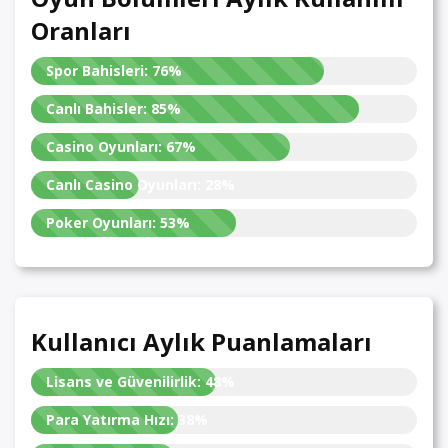
Oranları
Spor Bahisleri:
76%
Canlı Bahisler:
85%
Casino Oyunları:
67%
Canlı Casino Oyunları:
28%
Poker Oyunları:
53%
Kullanıcı Aylık Puanlamaları
Lisans ve Güvenilirlik:
48%
Para Yatırma Hızı:
38%