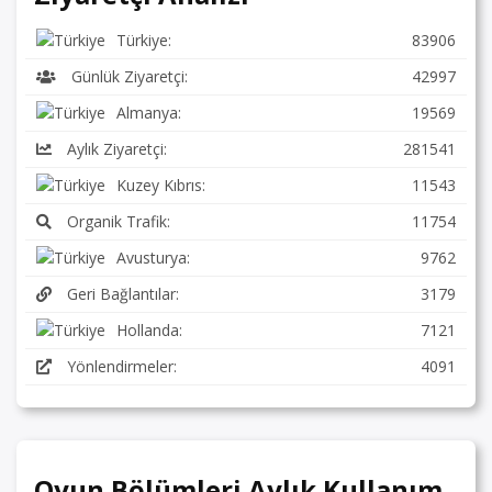
Türkiye:
83906
Günlük Ziyaretçi:
42997
Almanya:
19569
Aylık Ziyaretçi:
281541
Kuzey Kıbrıs:
11543
Organik Trafik:
11754
Avusturya:
9762
Geri Bağlantılar:
3179
Hollanda:
7121
Yönlendirmeler:
4091
Oyun Bölümleri Aylık Kullanım