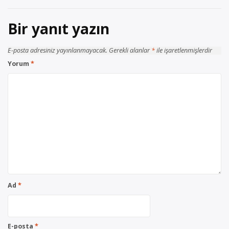
gezinmesi
Bir yanıt yazın
E-posta adresiniz yayınlanmayacak.
Gerekli alanlar
*
ile işaretlenmişlerdir
Yorum
*
Ad
*
E-posta
*