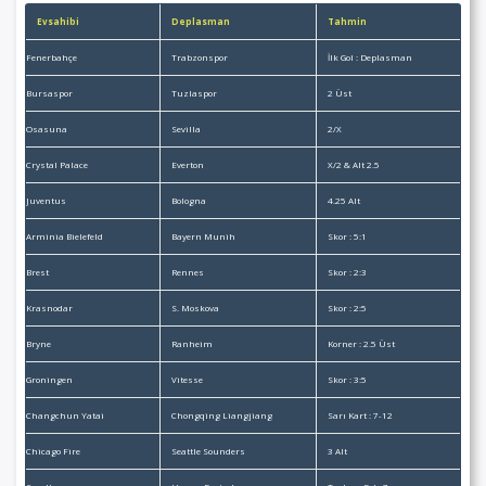
Evsahibi
Deplasman
Tahmin
Fenerbahçe
Trabzonspor
İlk Gol : Deplasman
Bursaspor
Tuzlaspor
2 Üst
Osasuna
Sevilla
2/X
Crystal Palace
Everton
X/2 & Alt 2.5
Juventus
Bologna
4.25 Alt
Arminia Bielefeld
Bayern Munih
Skor : 5:1
Brest
Rennes
Skor : 2:3
Krasnodar
S. Moskova
Skor : 2:5
Bryne
Ranheim
Korner : 2.5 Üst
Groningen
Vitesse
Skor : 3:5
Changchun Yatai
Chongqing Liangjiang
Sarı Kart : 7-12
Chicago Fire
Seattle Sounders
3 Alt