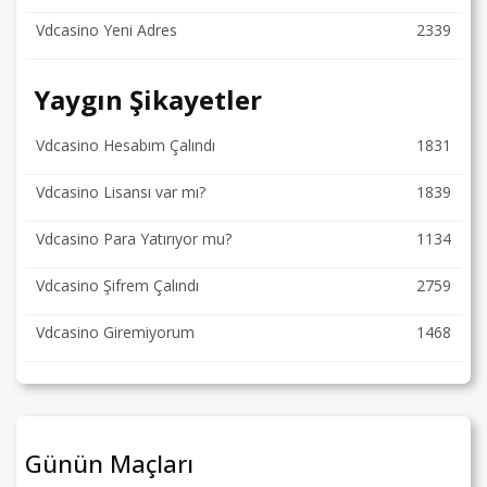
Vdcasino Yeni Adres
2339
Yaygın Şikayetler
Vdcasino Hesabım Çalındı
1831
Vdcasino Lisansı var mı?
1839
Vdcasino Para Yatırıyor mu?
1134
Vdcasino Şifrem Çalındı
2759
Vdcasino Giremiyorum
1468
Günün Maçları