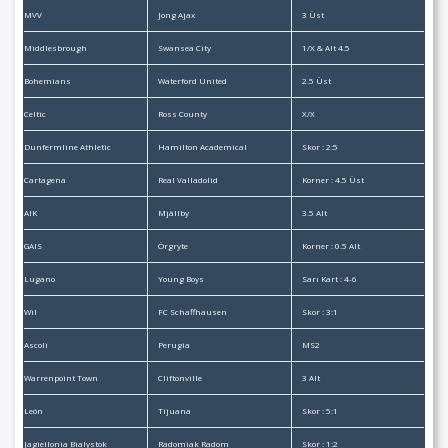
MVV
Jong Ajax
3 Üst
Middlesbrough
Swansea City
1/X & Alt 4.5
Bohemians
Waterford United
2.5 Üst
Celtic
Ross County
X/X
Dunfermline Athletic
Hamilton Academical
Skor : 2:5
Cartagena
Real Valladolid
Korner : 4.5 Üst
AIK
Mjällby
3.5 Alt
GAIS
Örgryte
Korner : 0.5 Alt
Lugano
Young Boys
Sarı Kart : 4-6
Wil
FC Schaffhausen
Skor : 3:1
Ascoli
Perugia
MS2
Warrenpoint Town
Cliftonville
3 Alt
León
Tijuana
Skor : 5:1
Jagiellonia Bialystok
Radomiak Radom
Skor : 1:2