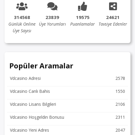
314568
23839
19575
24621
Günlük Online
Üye Yorumları
Puanlamalar
Tavsiye Edenler
Üye Sayısı
Popüler Aramalar
Vdcasino Adresi
2578
Vdcasino Canlı Bahis
1550
Vdcasino Lisans Bilgileri
2106
Vdcasino Hoşgeldin Bonusu
2311
Vdcasino Yeni Adres
2047