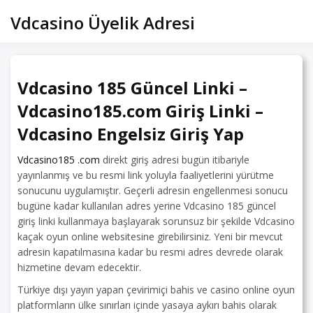
Skip
Vdcasino Üyelik Adresi
to
content
Vdcasino 185 Güncel Linki –
Vdcasino185.com Giriş Linki –
Vdcasino Engelsiz Giriş Yap
Vdcasino185 .com
direkt giriş adresi bugün itibariyle
yayınlanmış ve bu resmi link yoluyla faaliyetlerini yürütme
sonucunu uygulamıştır. Geçerli adresin engellenmesi sonucu
bugüne kadar kullanılan adres yerine Vdcasino 185 güncel
giriş linki kullanmaya başlayarak sorunsuz bir şekilde Vdcasino
kaçak oyun online websitesine girebilirsiniz. Yeni bir mevcut
adresin kapatılmasına kadar bu resmi adres devrede olarak
hizmetine devam edecektir.
Türkiye dışı yayın yapan çevirimiçi bahis ve casino online oyun
platformların ülke sınırları içinde yasaya aykırı bahis olarak