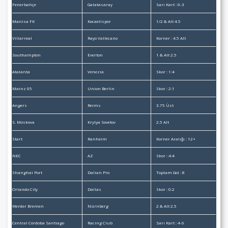
Fenerbahçe
Galatasaray
Sarı Kart : 0-3
Manisa FK
Kocaelispor
1/2 & Alt 4.5
Villarreal
Rayo Vallecano
Korner : 4.5 Alt
Southampton
Everton
1 & Alt 2.5
Atalanta
Venezia
Skor : 1:4
Mainz 05
Union Berlin
Skor : 2:1
Angers
Reims
3.75 Üst
S. Moskova
Krylya Sovetov
2.5 Alt
Start
Ranheim
Korner Aralığı : 12+
NEC
AZ
Skor : 4:4
Shanghai Port
Dalian Pro
Toplam Gol : 8
Orlando City
Dallas
Skor : 0:2
Werder Bremen
Nürnberg
2 & Alt 2.5
Central Córdoba Santiago
Racing Club
Sarı Kart : 4-6