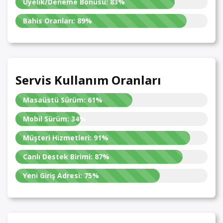
Üyelik/Deneme Bonusu:
83%
Bahis Oranları:
89%
Servis Kullanım Oranları
Masaüstü Sürüm:
61%
Mobil Sürüm:
34%
Müşteri Hizmetleri:
91%
Canlı Destek Birimi:
87%
Yeni Giriş Adresi:
75%