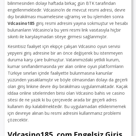
bilinmesinden dolayı haftada birkaç gün BTK tarafından
engellenmektedir. Vdcasino’in de mevcut resmi adresi, devre
dışı bırakılması muamelesine uğramış ve bu işlemden sonra
Vdcasino185
giriş resmi adresini yayına sokmuştur ve hesabı
bulunanların Vdcasino’a bu yeni resmi link vasıtasıyla hiçbir
sıkıntı ile karşılaşmadan siteye girmesi sağlanmıştır.
Kesintisiz faaliyet için ekipçe çalışan Vdcasino oyun servisi
yepyeni giriş adresine bir an önce değişerek bu istenmeyen
duruma karşı çare bulmuştur. Vatanımızdaki yetkili kurum,
kumar sınıflandırmasında yer alan online oyun platformların
Türkiye sınırları içinde faaliyette bulunmasına kanunlar
yüzünden yasaklamıştır ve böyle olmasından dolayı da geçerli
olan giriş linkine devre dışı bırakılması uygulanmaktadır. Kaçak
iddaa online sitelerinden birisi olan Vdcasino bahis ve casino
sitesi de ne yazık ki bu çerçevede arada bir geçerli adres
kullanım dışı kalabilmektedir. Bu uygulamadan etkilenmemek
için devreye alınan bu resmi adresini kullanmanız problemi
çözecektir.
Vdcasino185 .com Engelsiz Giriş