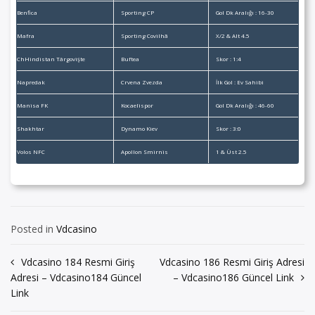
Benfica
Sporting CP
Gol Dk Aralığı : 16-30
Mafra
Sporting Covilhã
X/2 & Alt 4.5
ChHindistan Târgovişte
Buftea
Skor : 1:4
Napredak
Crvena Zvezda
İlk Gol : Ev Sahibi
Manisa FK
Kocaelispor
Gol Dk Aralığı : 46-60
Shakhtar
Dynamo Kiev
Skor : 3:0
Volos NFC
Apollon Smirnis
1 & Üst 2.5
Posted in
Vdcasino
Yazı
Vdcasino 184 Resmi Giriş
Vdcasino 186 Resmi Giriş Adresi
Adresi – Vdcasino184 Güncel
– Vdcasino186 Güncel Link
gezinmesi
Link