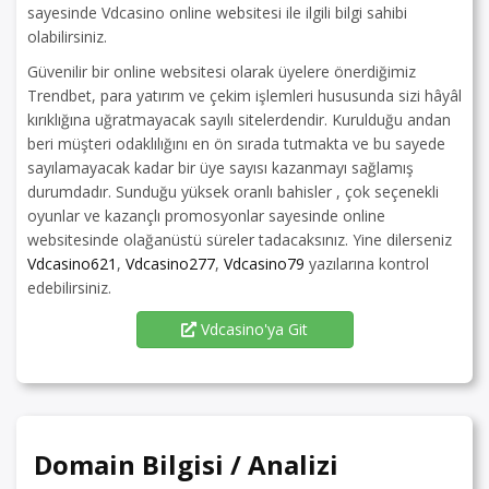
sayesinde Vdcasino online websitesi ile ilgili bilgi sahibi
olabilirsiniz.
Güvenilir bir online websitesi olarak üyelere önerdiğimiz
Trendbet, para yatırım ve çekim işlemleri hususunda sizi hâyâl
kırıklığına uğratmayacak sayılı sitelerdendir. Kurulduğu andan
beri müşteri odaklılığını en ön sırada tutmakta ve bu sayede
sayılamayacak kadar bir üye sayısı kazanmayı sağlamış
durumdadır. Sunduğu yüksek oranlı bahisler , çok seçenekli
oyunlar ve kazançlı promosyonlar sayesinde online
websitesinde olağanüstü süreler tadacaksınız. Yine dilerseniz
Vdcasino621
,
Vdcasino277
,
Vdcasino79
yazılarına kontrol
edebilirsiniz.
Vdcasino'ya Git
Domain Bilgisi / Analizi