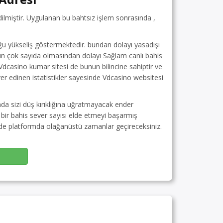
ilmiştir. Uygulanan bu bahtsız işlem sonrasında ,
ğu yükseliş göstermektedir. bundan dolayı yasadışı
rın çok sayıda olmasından dolayı Sağlam canlı bahis
casino kumar sitesi de bunun bilincine sahiptir ve
er edinen istatistikler sayesinde Vdcasino websitesi
da sizi düş kırıklığına uğratmayacak ender
 bir bahis sever sayısı elde etmeyi başarmış
sinde platformda olağanüstü zamanlar geçireceksiniz.