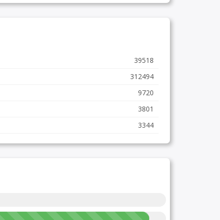
39518
312494
9720
3801
3344