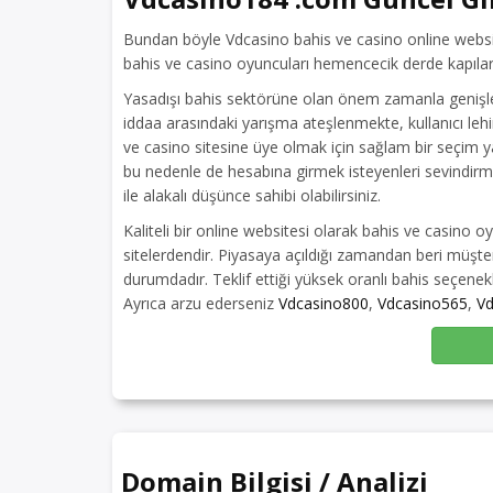
Bundan böyle Vdcasino bahis ve casino online websit
bahis ve casino oyuncuları hemencecik derde kapılar
Yasadışı bahis sektörüne olan önem zamanla genişlem
iddaa arasındaki yarışma ateşlenmekte, kullanıcı leh
ve casino sitesine üye olmak için sağlam bir seçim 
bu nedenle de hesabına girmek isteyenleri sevindirme
ile alakalı düşünce sahibi olabilirsiniz.
Kaliteli bir online websitesi olarak bahis ve casino
sitelerdendir. Piyasaya açıldığı zamandan beri müşte
durumdadır. Teklif ettiği yüksek oranlı bahis seçenek
Ayrıca arzu ederseniz
Vdcasino800
,
Vdcasino565
,
Vd
Domain Bilgisi / Analizi