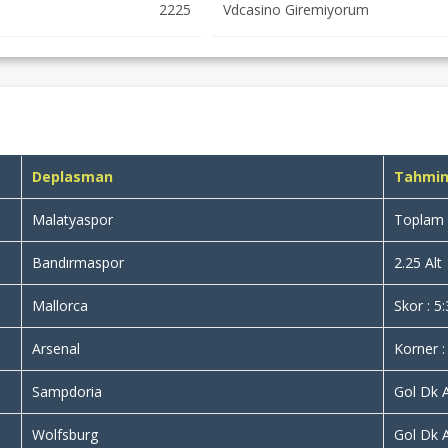
2225
Vdcasino Giremiyorum
Deplasman
Tahmi
Malatyaspor
Toplam 
Bandırmaspor
2.25 Alt
Mallorca
Skor : 5:
Arsenal
Korner : 
Sampdoria
Gol Dk A
Wolfsburg
Gol Dk A