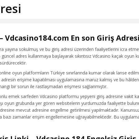
resi
– Vdcasino184.com En son Giriş Adresi
a yayına sokulmuş ve bu giriş adresi üzerinden faaliyetlerini icra etm
4 güncel adres kullanmaya başlayarak sıkıntısız Vdcasino kaçak oyun kuma
sürdürecektir.
 online oyun platformların Türkiye sınırlarında kumar olarak lanse edilm
rli adresin erişime kapatılması uygulamasına maruz kalmış ve bu hâlde
rhangi bir sorun ile rastlaşmadan erişmesi sağlanmıştır.
zyonlu emek sarfeden Vdcasino platformu yepyeni giriş adresine vakit
adışı oyun grubunda yer gören websitelerin yurdumuzda faaliyette bu
ş adresine mevcut adresine engellme getirilmesi yapılmaktadır. Kanunsu
ayda bazı zamanlar erişim engellemesine uğrayabilmektedir. Bu uygula
ş Linki – Vdcasino 184 Engelsiz Giriş