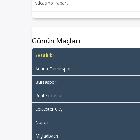
Vdcasino Papara
Günün Maçları
Evsahibi
Adana Demirspor
Bursaspor
Real Sociedad
Leicester City
Napoli
M’gladbach