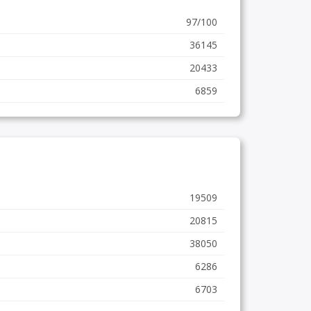
97/100
36145
20433
6859
19509
20815
38050
6286
6703