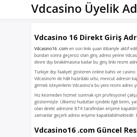
Skip
Vdcasino Üyelik Ad
to
content
Vdcasino 16 Direkt Giriş Ad
Vdcasino16 .com
en son linki şuan itibariyle aktif 
bundan sonra geçersiz olan giriş adresi yerine Vdcasi
devre dışı bırakılmasına kadar bu giriş linki resmi a
Türkiye dışı faaliyet gösteren online bahis ve casin
Vdcasino’in de hâli hazırdaki urlsi, mevcut adresi
girmek isteyenlerin Vdcasino’a bu yeni resmi adres yo
Hız kesmeden hizmet sunmak için profesyonel çalışa
göstermiştir. Ülkemiz hudutları içindeki ilgili birim,
olan direkt adresine BTK tarafından erişime kapatılm
zamanlar geçerli adresi erişime kapatılabilmektedir.
Vdcasino16 .com Güncel Resm