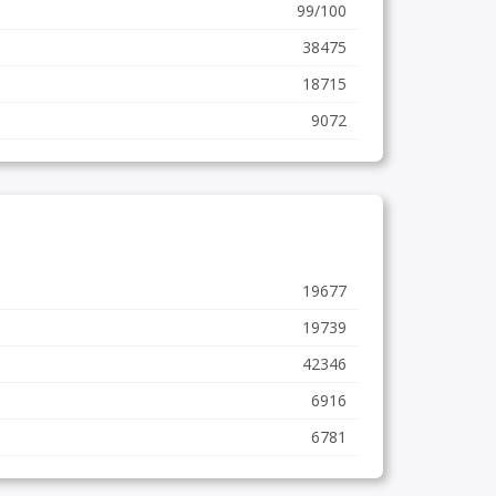
99/100
38475
18715
9072
19677
19739
42346
6916
6781