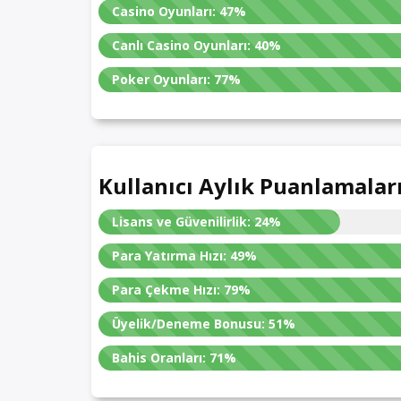
Casino Oyunları:
47%
Canlı Casino Oyunları:
40%
Poker Oyunları:
77%
Kullanıcı Aylık Puanlamalar
Lisans ve Güvenilirlik:
24%
Para Yatırma Hızı:
49%
Para Çekme Hızı:
79%
Üyelik/Deneme Bonusu:
51%
Bahis Oranları:
71%