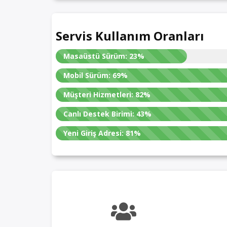
Servis Kullanım Oranları
Masaüstü Sürüm:
23%
Mobil Sürüm:
69%
Müşteri Hizmetleri:
82%
Canlı Destek Birimi:
43%
Yeni Giriş Adresi:
81%