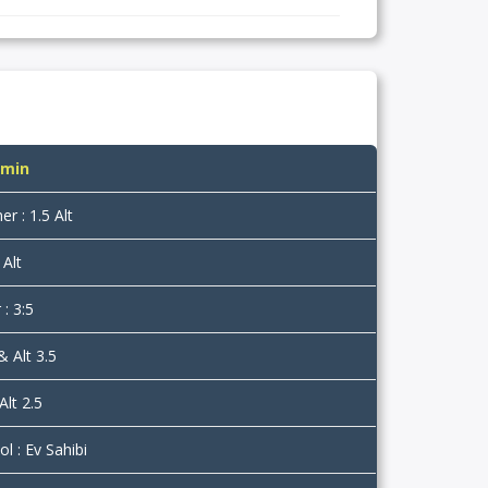
min
er : 1.5 Alt
 Alt
 : 3:5
& Alt 3.5
Alt 2.5
Gol : Ev Sahibi