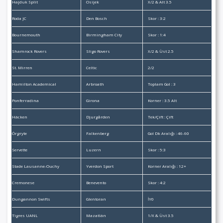
Hajduk Split
Osijek
X/2 & Alt 3.5
Roda JC
Den Bosch
Skor : 3:2
Bournemouth
Birmingham City
Skor : 1:4
Shamrock Rovers
Sligo Rovers
X/2 & Üst 2.5
St. Mirren
Celtic
2/2
Hamilton Academical
Arbroath
Toplam Gol : 3
Ponferradina
Girona
Korner : 3.5 Alt
Häcken
Djurgården
Tek/Çift : Çift
Örgryte
Falkenberg
Gol Dk Aralığı : 46-60
Servette
Luzern
Skor : 5:3
Stade Lausanne-Ouchy
Yverdon Sport
Korner Aralığı : 12+
Cremonese
Benevento
Skor : 4:2
Dungannon Swifts
Glentoran
İY0
Tigres UANL
Mazatlán
1/X & Üst 3.5