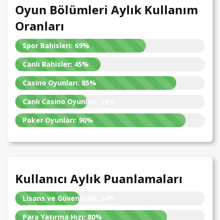
Oyun Bölümleri Aylık Kullanım
Oranları
Spor Bahisleri:
69%
Canlı Bahisler:
45%
Casino Oyunları:
85%
Canlı Casino Oyunları:
38%
Poker Oyunları:
90%
Kullanıcı Aylık Puanlamaları
Lisans ve Güvenilirlik:
34%
Para Yatırma Hızı:
80%