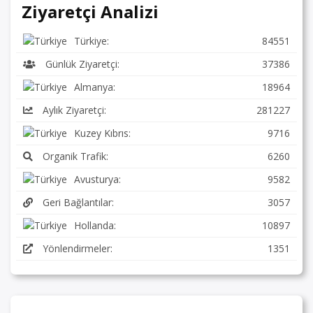
Ziyaretçi Analizi
Türkiye:
84551
Günlük Ziyaretçi:
37386
Almanya:
18964
Aylık Ziyaretçi:
281227
Kuzey Kıbrıs:
9716
Organik Trafik:
6260
Avusturya:
9582
Geri Bağlantılar:
3057
Hollanda:
10897
Yönlendirmeler:
1351