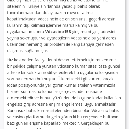
sitelerinin Türkiye sınırlarında yasadışı bahis olarak
tanımlanmasından dolayı bazen mevcut adresi
kapatılmaktadır. Vdcasino’in de en son urlsi, geçerli adresin
kullanım dışı kalması işlemine maruz kalmış ve bu
uygulamadan sonra
Vdcasino158
giriş resmi giriş adresini
yayına sokmuştur ve ziyaretçilerin Vdcasino’a bu yeni adres
üzerinden herhangi bir problem ile karşı karşıya gelmeden
ulaşması sağlanmıştır.
Hız kesmeden faaliyetlerini devam ettirmek için mükemmel
bir şekilde çalışma yürüten Vdcasino kumar sitesi taze güncel
adrese bir solukta modifiye edilerek bu uygulama karşısında
soruna derman bulmuştur. Ülkemizdeki ilgili kurum, kaçak
iddaa pozisyonunda yer gören kumar sitelerin vatanımızda
hizmet sunmasına kanunlar çerçevesinde müsaade
etmemektedir ve bunun yüzünden de bugüne kadar kullanılan
engelsiz giriş adresine erişim engellemesi uygulanmaktadır.
Kanunsuz bahis kumar sitelerinden birisi olan Vdcasino bahis
ve casino platformu da gelin görün ki bu çerçevede haftanın
bazı günleri erişime kapatılabilmektedir. Gerçekleşen bu