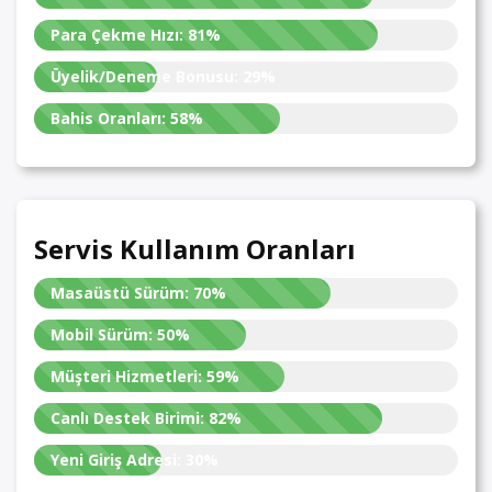
Para Çekme Hızı:
81%
Üyelik/Deneme Bonusu:
29%
Bahis Oranları:
58%
Servis Kullanım Oranları
Masaüstü Sürüm:
70%
Mobil Sürüm:
50%
Müşteri Hizmetleri:
59%
Canlı Destek Birimi:
82%
Yeni Giriş Adresi:
30%