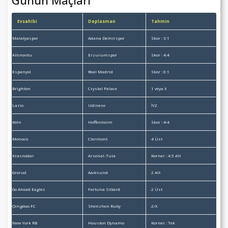
Günün Maçları
Evsahibi
Deplasman
Tahmin
Malatyaspor
Adana Demirspor
Skor : 3:1
Altınordu
Erzurumspor
Skor : 4:4
Espanyol
Real Madrid
Skor : 0:1
Brighton
Crystal Palace
1 veya X
Lazio
Udinese
İY2
Köln
Hoffenheim
Skor : 4:4
Monaco
Clermont
4 Üst
Krasnodar
Arsenal-Tula
Korner : 4.5 Alt
Grorud
Aalesund
2 Alt
Go Ahead Eagles
Fortuna Sittard
2 Üst
Qingdao FC
Shenzhen Ruby
2/X
New York RB
Houston Dynamo
Korner : Tek