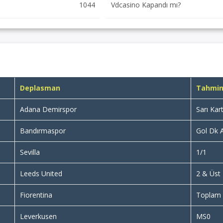
1044
Vdcasino Kapandı mı?
Deplasman
Tahmi
Adana Demirspor
Sarı Kart
Bandırmaspor
Gol Dk A
Sevilla
1/1
Leeds United
2 & Üst 
Fiorentina
Toplam 
Leverkusen
MS0