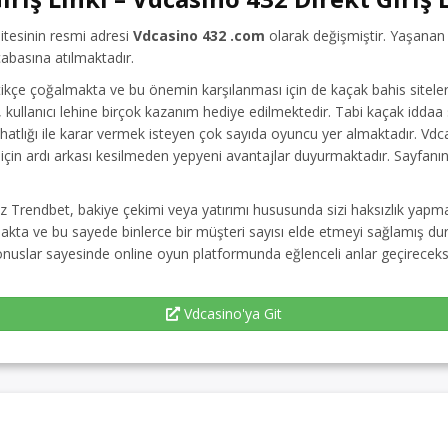
itesinin resmi adresi
Vdcasino 432 .com
olarak değişmiştir. Yaşanan b
abasına atılmaktadır.
tikçe çoğalmakta ve bu önemin karşılanması için de kaçak bahis siteler
llanıcı lehine birçok kazanım hediye edilmektedir. Tabi kaçak iddaa sit
atlığı ile karar vermek isteyen çok sayıda oyuncu yer almaktadır. Vdc
in ardı arkası kesilmeden yepyeni avantajlar duyurmaktadır. Sayfanın
 Trendbet, bakiye çekimi veya yatırımı hususunda sizi haksızlık yapmay
utmakta ve bu sayede binlerce bir müşteri sayısı elde etmeyi sağlamış 
ı bonuslar sayesinde online oyun platformunda eğlenceli anlar geçireceks
Vdcasino'ya Git