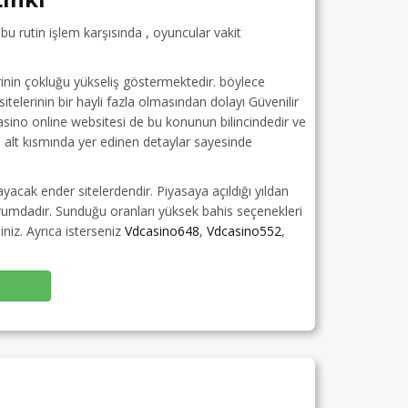
u rutin işlem karşısında , oyuncular vakit
inin çokluğu yükseliş göstermektedir. böylece
elerinin bir hayli fazla olmasından dolayı Güvenilir
asino online websitesi de bu konunun bilincindedir ve
 alt kısmında yer edinen detaylar sayesinde
acak ender sitelerdendir. Piyasaya açıldığı yıldan
durumdadır. Sunduğu oranları yüksek bahis seçenekleri
iniz. Ayrıca isterseniz
Vdcasino648
,
Vdcasino552
,