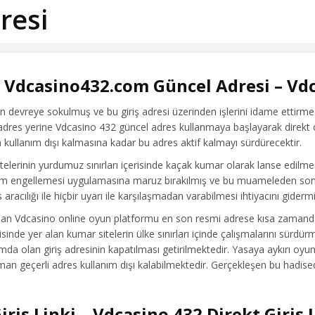
resi
– Vdcasino432.com Güncel Adresi – Vd
aren devreye sokulmuş ve bu giriş adresi üzerinden işlerini idame ettirm
 adres yerine Vdcasino 432 güncel adres kullanmaya başlayarak direkt
n kullanım dışı kalmasına kadar bu adres aktif kalmayı sürdürecektir.
sitelerinin yurdumuz sınırları içerisinde kaçak kumar olarak lanse edi
erişim engellemesi uygulamasına maruz bırakılmış ve bu muameleden so
acılığı ile hiçbir uyarı ile karşılaşmadan varabilmesi ihtiyacını gidermiş
aşan Vdcasino online oyun platformu en son resmi adrese kısa zamanda
isinde yer alan kumar sitelerin ülke sınırları içinde çalışmalarını sürd
nımda olan giriş adresinin kapatılması getirilmektedir. Yasaya aykırı oyun
an geçerli adres kullanım dışı kalabilmektedir. Gerçekleşen bu hadise
riş Linki – Vdcasino 432 Direkt Giriş 