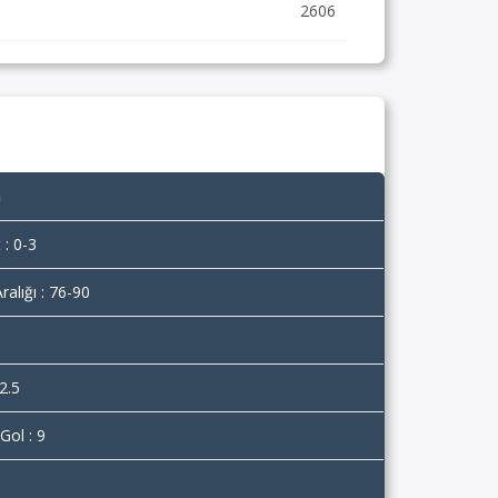
2606
n
 : 0-3
ralığı : 76-90
2.5
Gol : 9