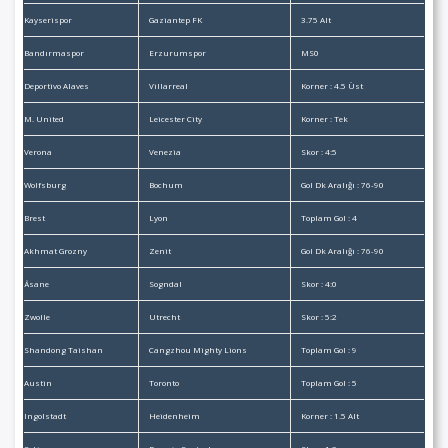
Kayserispor
Gaziantep FK
3.75 Alt
Bandırmaspor
Erzurumspor
MS0
Deportivo Alaves
Villarreal
Korner : 4.5 Üst
M. United
Leicester City
Korner : Tek
Verona
Venezia
Skor : 4:5
Wolfsburg
Bochum
Gol Dk Aralığı : 76-90
Brest
Lyon
Toplam Gol : 4
Akhmat Grozny
Zenit
Gol Dk Aralığı : 76-90
Åsane
Sogndal
Skor : 4:0
Zwolle
Utrecht
Skor : 5:2
Shandong Taishan
Cangzhou Mighty Lions
Toplam Gol : 9
Austin
Toronto
Toplam Gol : 5
Ingolstadt
Heidenheim
Korner : 1.5 Alt