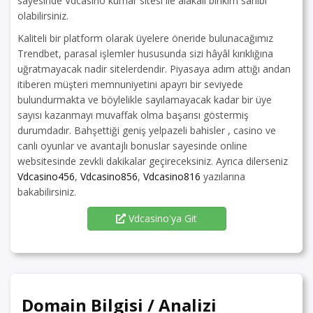
sayesinde Vdcasino kumar sitesi ile alakalı birikim sahibi
olabilirsiniz.
Kaliteli bir platform olarak üyelere öneride bulunacağımız
Trendbet, parasal işlemler hususunda sizi hâyâl kırıklığına
uğratmayacak nadir sitelerdendir. Piyasaya adım attığı andan
itiberen müşteri memnuniyetini apayrı bir seviyede
bulundurmakta ve böylelikle sayılamayacak kadar bir üye
sayısı kazanmayı muvaffak olma başarısı göstermiş
durumdadır. Bahşettiği geniş yelpazeli bahisler , casino ve
canlı oyunlar ve avantajlı bonuslar sayesinde online
websitesinde zevkli dakikalar geçireceksiniz. Ayrıca dilerseniz
Vdcasino456
,
Vdcasino856
,
Vdcasino816
yazılarına
bakabilirsiniz.
Vdcasino'ya Git
Domain Bilgisi / Analizi