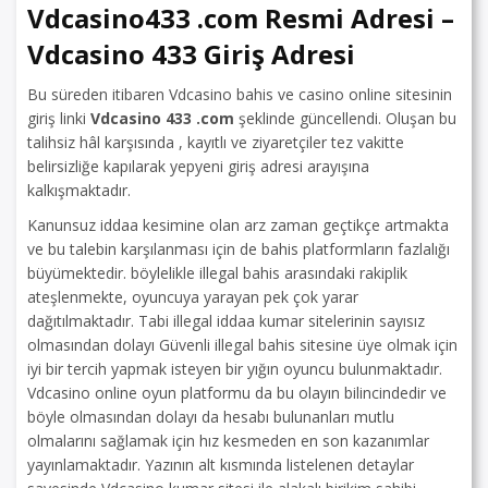
Vdcasino433 .com Resmi Adresi –
Vdcasino 433 Giriş Adresi
Bu süreden itibaren Vdcasino bahis ve casino online sitesinin
giriş linki
Vdcasino 433 .com
şeklinde güncellendi. Oluşan bu
talihsiz hâl karşısında , kayıtlı ve ziyaretçiler tez vakitte
belirsizliğe kapılarak yepyeni giriş adresi arayışına
kalkışmaktadır.
Kanunsuz iddaa kesimine olan arz zaman geçtikçe artmakta
ve bu talebin karşılanması için de bahis platformların fazlalığı
büyümektedir. böylelikle illegal bahis arasındaki rakiplik
ateşlenmekte, oyuncuya yarayan pek çok yarar
dağıtılmaktadır. Tabi illegal iddaa kumar sitelerinin sayısız
olmasından dolayı Güvenli illegal bahis sitesine üye olmak için
iyi bir tercih yapmak isteyen bir yığın oyuncu bulunmaktadır.
Vdcasino online oyun platformu da bu olayın bilincindedir ve
böyle olmasından dolayı da hesabı bulunanları mutlu
olmalarını sağlamak için hız kesmeden en son kazanımlar
yayınlamaktadır. Yazının alt kısmında listelenen detaylar