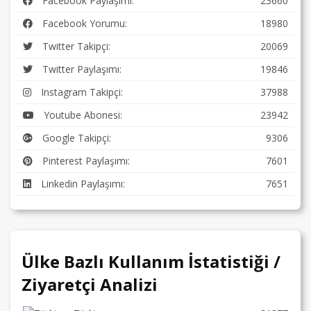
Facebook Paylaşımı:
23660
Facebook Yorumu:
18980
Twitter Takipçi:
20069
Twitter Paylaşımı:
19846
Instagram Takipçi:
37988
Youtube Abonesi:
23942
Google Takipçi:
9306
Pinterest Paylaşımı:
7601
Linkedin Paylaşımı:
7651
Ülke Bazlı Kullanım İstatistiği /
Ziyaretçi Analizi