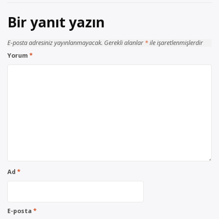
Bir yanıt yazın
E-posta adresiniz yayınlanmayacak.
Gerekli alanlar
*
ile işaretlenmişlerdir
Yorum
*
Ad
*
E-posta
*