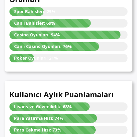
Spor Bahisleri:
29%
Canlı Bahisler:
69%
Casino Oyunları:
94%
Canlı Casino Oyunları:
76%
Poker Oyunları:
21%
Kullanıcı Aylık Puanlamaları
Lisans ve Güvenilirlik:
68%
Para Yatırma Hızı:
74%
Para Çekme Hızı:
73%