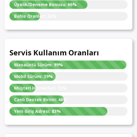
Üyelik/Deneme Bonusu:
66%
Bahis Oranları:
26%
Servis Kullanım Oranları
Masaüstü Sürüm:
99%
Mobil Sürüm:
39%
Müşteri Hizmetleri:
22%
Canlı Destek Birimi:
46%
Yeni Giriş Adresi:
83%