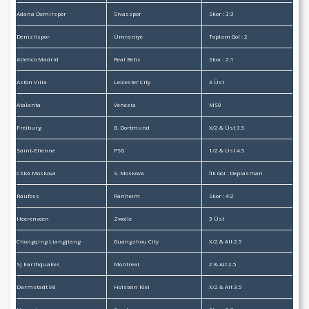
Adana Demirspor
Sivasspor
Skor : 3:3
Denizlispor
Ümraniye
Toplam Gol : 2
Atletico Madrid
Real Betis
Skor : 2:1
Aston Villa
Leicester City
3 Üst
Atalanta
Venezia
MS0
Freiburg
B. Dortmund
X/2 & Üst 3.5
Saint-Étienne
PSG
1/2 & Üst 4.5
CSKA Moskova
S. Moskova
İlk Gol : Deplasman
Raufoss
Ranheim
Skor : 4:2
Heerenveen
Zwolle
3 Üst
Chongqing Liangjiang
Guangzhou City
X/2 & Alt 2.5
SJ Earthquakes
Montréal
2 & Alt 2.5
Darmstadt 98
Holstein Kiel
X/2 & Alt 3.5