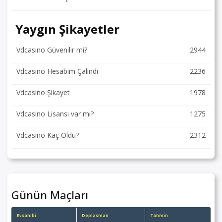
Yaygın Şikayetler
Vdcasino Güvenilir mi?
2944
Vdcasino Hesabım Çalındı
2236
Vdcasino Şikayet
1978
Vdcasino Lisansı var mı?
1275
Vdcasino Kaç Oldu?
2312
Günün Maçları
Evsahibi
Deplasman
Tahmin