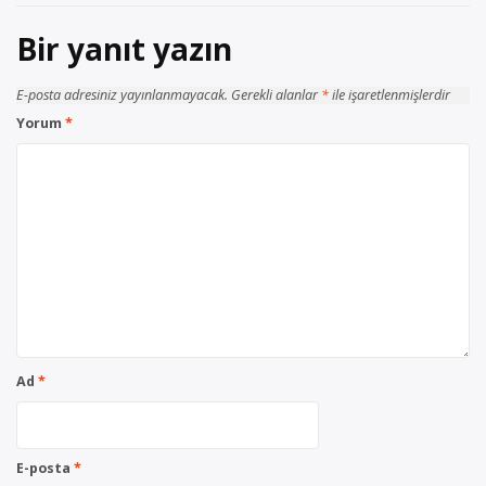
Bir yanıt yazın
E-posta adresiniz yayınlanmayacak.
Gerekli alanlar
*
ile işaretlenmişlerdir
Yorum
*
Ad
*
E-posta
*