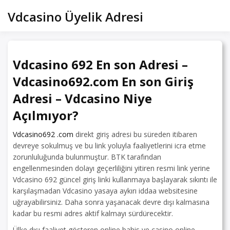
Skip
Vdcasino Üyelik Adresi
to
content
Vdcasino 692 En son Adresi –
Vdcasino692.com En son Giriş
Adresi – Vdcasino Niye
Açılmıyor?
Vdcasino692 .com
direkt giriş adresi bu süreden itibaren
devreye sokulmuş ve bu link yoluyla faaliyetlerini icra etme
zorunluluğunda bulunmuştur. BTK tarafından
engellenmesinden dolayı geçerliliğini yitiren resmi link yerine
Vdcasino 692 güncel giriş linki kullanmaya başlayarak sıkıntı ile
karşılaşmadan Vdcasino yasaya aykırı iddaa websitesine
uğrayabilirsiniz. Daha sonra yaşanacak devre dışı kalmasına
kadar bu resmi adres aktif kalmayı sürdürecektir.
Ülke dışı faaliyet gösteren online bahis ve casino online