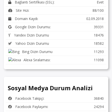
Bağlantı Sertifikası (SSL):
Evet
Site Hızı:
88/100
Domain Kaydı:
02.09.2018
Google Dizin Durumu:
39331
Yandex Dizin Durumu
18476
Yahoo Dizin Durumu
18582
Bing Dizin Durumu
11293
Alexa Sıralaması:
11098
Sosyal Medya Durum Analizi
Facebook Takipçi:
36840
Facebook Paylaşımı:
24294