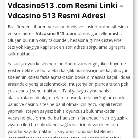
Vdcasino513 .com Resmi Linki –
Vdcasino 513 Resmi Adresi
Bu süreden itibaren Vdcasino bahis ve casino online sitesinin
en son adresi
Vdcasino 513 .com
olarak güncellenmiştir.
Oluşan bu rutin olay takibinde , hesabına girmek isteyenler
tezi yok kaygıya kapılarak en son adres sorgulama uğraşına
kalkmaktadır.
Yasadışı oyun kesimine olan önem zaman geçtikçe büyüme
göstermekte ve bu talebin karşılık bulması için de kaçak oyun
sitelerinin kitlesi fazlalaşmaktadır. böyle olmasıyla kaçak iddaa
arasındaki yarış ateşlenmekte, müşteriyi ön planda tutan pek
çok avantaj sunulmaktadır. Tabi yasaya aykırı bahis
platformların oldukça fazla olmasından dolayı Sağlam canlı
bahis ve casino sitesine dahil olmak için gözü kapalı tercih
yapmak isteyen sayısız bahis oyuncusu bulunmaktadır.
Vdcasino platformu da bu hadisenin farkındadır ve ne yazık ki
ziyaretçileri haz almalarını sağlamak için devamlı en son
yararlar yayınlamaktadır. Sayfanın sonunda listelenen