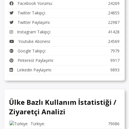
Facebook Yorumu:
24269
Twitter Takipçi:
24855
Twitter Paylaşımı:
22987
Instagram Takipçi:
41428
Youtube Abonesi:
24569
Google Takipçi:
7979
Pinterest Paylaşımı:
9917
Linkedin Paylaşımı:
9893
Ülke Bazlı Kullanım İstatistiği /
Ziyaretçi Analizi
Türkiye:
79086