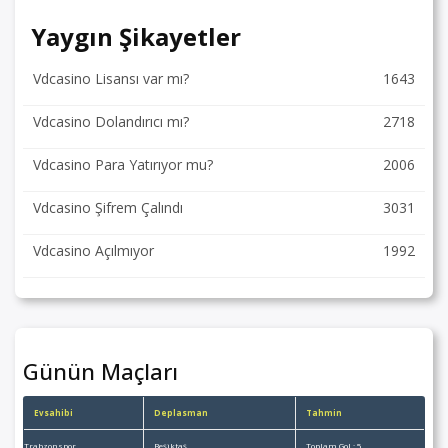
Yaygın Şikayetler
Vdcasino Lisansı var mı?
1643
Vdcasino Dolandırıcı mı?
2718
Vdcasino Para Yatırıyor mu?
2006
Vdcasino Şifrem Çalındı
3031
Vdcasino Açılmıyor
1992
Günün Maçları
Evsahibi
Deplasman
Tahmin
Trabzonspor
Beşiktaş
Toplam Gol : 5