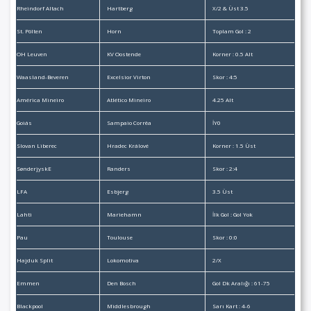
Rheindorf Altach
Hartberg
X/2 & Üst 3.5
St. Pölten
Horn
Toplam Gol : 2
OH Leuven
KV Oostende
Korner : 0.5 Alt
Waasland-Beveren
Excelsior Virton
Skor : 4:5
América Mineiro
Atlético Mineiro
4.25 Alt
Goiás
Sampaio Corrêa
İY0
Slovan Liberec
Hradec Králové
Korner : 1.5 Üst
SønderjyskE
Randers
Skor : 2:4
LFA
Esbjerg
3.5 Üst
Lahti
Mariehamn
İlk Gol : Gol Yok
Pau
Toulouse
Skor : 0:0
Hajduk Split
Lokomotiva
2/X
Emmen
Den Bosch
Gol Dk Aralığı : 61-75
Blackpool
Middlesbrough
Sarı Kart : 4-6