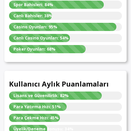
Spor Bahisleri:
84%
Canlı Bahisler:
38%
Casino Oyunları:
95%
Canlı Casino Oyunları:
54%
Poker Oyunları:
68%
Kullanıcı Aylık Puanlamaları
Lisans ve Güvenilirlik:
82%
Para Yatırma Hızı:
51%
Para Çekme Hızı:
45%
Üyelik/Deneme Bonusu:
34%