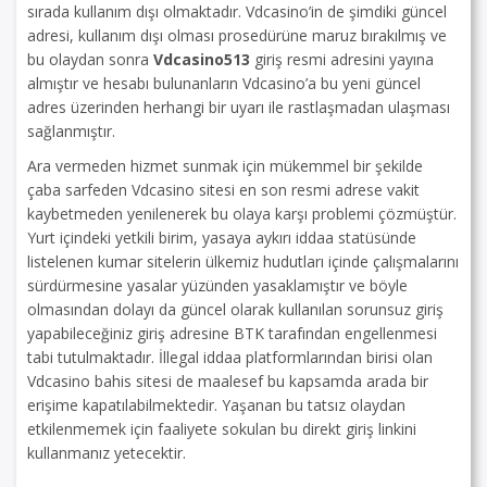
sırada kullanım dışı olmaktadır. Vdcasino’in de şimdiki güncel
adresi, kullanım dışı olması prosedürüne maruz bırakılmış ve
bu olaydan sonra
Vdcasino513
giriş resmi adresini yayına
almıştır ve hesabı bulunanların Vdcasino’a bu yeni güncel
adres üzerinden herhangi bir uyarı ile rastlaşmadan ulaşması
sağlanmıştır.
Ara vermeden hizmet sunmak için mükemmel bir şekilde
çaba sarfeden Vdcasino sitesi en son resmi adrese vakit
kaybetmeden yenilenerek bu olaya karşı problemi çözmüştür.
Yurt içindeki yetkili birim, yasaya aykırı iddaa statüsünde
listelenen kumar sitelerin ülkemiz hudutları içinde çalışmalarını
sürdürmesine yasalar yüzünden yasaklamıştır ve böyle
olmasından dolayı da güncel olarak kullanılan sorunsuz giriş
yapabileceğiniz giriş adresine BTK tarafından engellenmesi
tabi tutulmaktadır. İllegal iddaa platformlarından birisi olan
Vdcasino bahis sitesi de maalesef bu kapsamda arada bir
erişime kapatılabilmektedir. Yaşanan bu tatsız olaydan
etkilenmemek için faaliyete sokulan bu direkt giriş linkini
kullanmanız yetecektir.