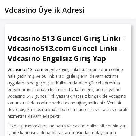
Skip
Vdcasino Üyelik Adresi
to
content
Vdcasino 513 Güncel Giriş Linki –
Vdcasino513.com Güncel Linki –
Vdcasino Engelsiz Giriş Yap
Vdcasino513 .com
engelsiz giriş linki bu andan sonra online
hale getirilmiş ve bu link aracılığı ile işlerini devam ettirme
uygulamasına geçmiştir. Kullanımda olan güncel adresinin
engellenmesi sonucu kullanım dışı kalan giriş adresi yerine
Vdcasino 513 güncel link yazarak hatasız bir şekilde Vdcasino
kanunsuz iddaa online websitesine uğrayabilirsiniz. Yeni bir
devre dışı kalmasına kadar bu resmi adres resmi adres olarak
hizmetine devam edecektir.
Ülke dışı merkezli online bahis ve casino online sitelerinin yurt
içinde kanunsuz iddaa olarak anılmasından dolayı arada