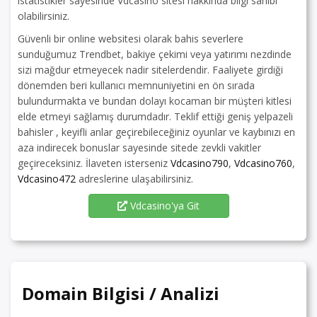
istatistikler sayesinde Vdcasino sitesi hakkında bilgi sahibi
olabilirsiniz.
Güvenli bir online websitesi olarak bahis severlere
sunduğumuz Trendbet, bakiye çekimi veya yatırımı nezdinde
sizi mağdur etmeyecek nadir sitelerdendir. Faaliyete girdiği
dönemden beri kullanıcı memnuniyetini en ön sırada
bulundurmakta ve bundan dolayı kocaman bir müşteri kitlesi
elde etmeyi sağlamış durumdadır. Teklif ettiği geniş yelpazeli
bahisler , keyifli anlar geçirebileceğiniz oyunlar ve kaybınızı en
aza indirecek bonuslar sayesinde sitede zevkli vakitler
geçireceksiniz. İlaveten isterseniz
Vdcasino790
,
Vdcasino760
,
Vdcasino472
adreslerine ulaşabilirsiniz.
Vdcasino'ya Git
Domain Bilgisi / Analizi