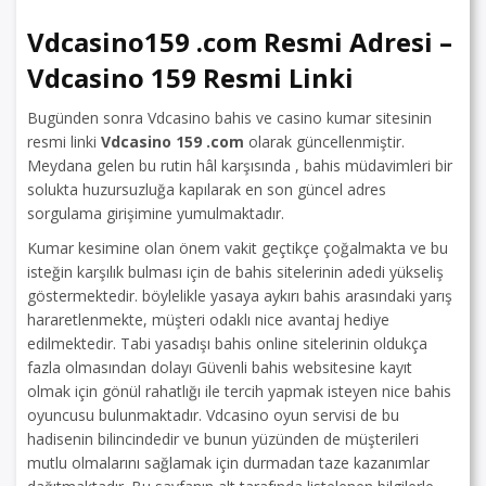
Vdcasino159 .com Resmi Adresi –
Vdcasino 159 Resmi Linki
Bugünden sonra Vdcasino bahis ve casino kumar sitesinin
resmi linki
Vdcasino 159 .com
olarak güncellenmiştir.
Meydana gelen bu rutin hâl karşısında , bahis müdavimleri bir
solukta huzursuzluğa kapılarak en son güncel adres
sorgulama girişimine yumulmaktadır.
Kumar kesimine olan önem vakit geçtikçe çoğalmakta ve bu
isteğin karşılık bulması için de bahis sitelerinin adedi yükseliş
göstermektedir. böylelikle yasaya aykırı bahis arasındaki yarış
hararetlenmekte, müşteri odaklı nice avantaj hediye
edilmektedir. Tabi yasadışı bahis online sitelerinin oldukça
fazla olmasından dolayı Güvenli bahis websitesine kayıt
olmak için gönül rahatlığı ile tercih yapmak isteyen nice bahis
oyuncusu bulunmaktadır. Vdcasino oyun servisi de bu
hadisenin bilincindedir ve bunun yüzünden de müşterileri
mutlu olmalarını sağlamak için durmadan taze kazanımlar