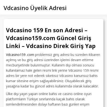
Skip
Vdcasino Üyelik Adresi
to
content
Vdcasino 159 En son Adresi –
Vdcasino159.com Güncel Giriş
Linki – Vdcasino Direk Giriş Yap
Vdcasino159 .com
problemsiz giriş adresi bu süreden itibaren
açılmış ve bu giriş adresi üzerinden işlerini devam ettirme
mecburiyetinde bulunmuştur. Kullanım dışı olması sonucu
kullanılamaz hale gelen resmi link yerine Vdcasino 159 resmi
adres bir yere not ederek sıkıntısız Vdcasino kanunsuz bahis
kumar sitesine erişim sağlayabilirsiniz. Oluşabilecek giriş
yasağına kadar bu güncel adres kullanımda olarak kalacaktır.
Ülke dışı yayın yapan online bahis ve casino online oyun
platformların Türkiye sınırlarında kaçak bahis olarak
isimlendirilmesinden dolayı haftanın bazı günleri erişim