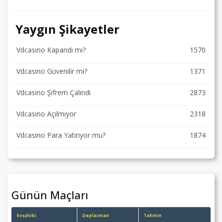
Yaygın Şikayetler
Vdcasino Kapandı mı?
1570
Vdcasino Güvenilir mi?
1371
Vdcasino Şifrem Çalındı
2873
Vdcasino Açılmıyor
2318
Vdcasino Para Yatırıyor mu?
1874
Günün Maçları
Evsahibi
Deplasman
Tahmin