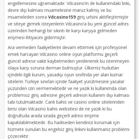
engellemesine uğramaktadır. Vdcasino’in de kullanımdaki linki,
devre dışı kalması muamelesine maruz kalmış ve bu
muameleden sonra
Vdcasino159
giriş urlsini aktifleştirmiştir
ve siteye girmek isteyenlerin Vdcasino’a bu yeni güncel adres
üzerinden herhangi bir sıkıntı ile karşı karşıya gelmeden
erişmesi ihtiyacını gidermiştir.
Ara vermeden faaliyetlerini devam ettirmek için profesyonel
emek harcayan Vdcasino online oyun platformu geçerli
güncel adrese vakit kaybetmeden yenilenerek bu istenmeyen
olaya karşı soruna derman bulmuştur. Ülkemiz hudutları
içindeki ilgili kurum, yasadışı oyun sınıfında yer alan kumar
sitelerin Türkiye sınırları içinde faaliyet yürütmesine yasalar
yüzünden izin vermemektedir ve ne yazık ki kullanımda olan
problemsiz giriş adresine geçerli adresin kullanım dışı kalması
tabi tutulmaktadır. Canlı bahis ve casino online sitelerinden
birisi olan Vdcasino bahis websitesi de ne yazık ki bu
doğrultuda arada sırada geçerli adresi erişime
kapatılabilmektedir. Bu hadiseden kendinizi korumak için
hizmete sunulan bu engelsiz giriş linkini kullanmanız problemi
çözecektir.