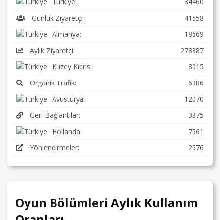
Türkiye:
84460
Günlük Ziyaretçi:
41658
Almanya:
18669
Aylık Ziyaretçi:
278887
Kuzey Kıbrıs:
8015
Organik Trafik:
6386
Avusturya:
12070
Geri Bağlantılar:
3875
Hollanda:
7561
Yönlendirmeler:
2676
Oyun Bölümleri Aylık Kullanım
Oranları