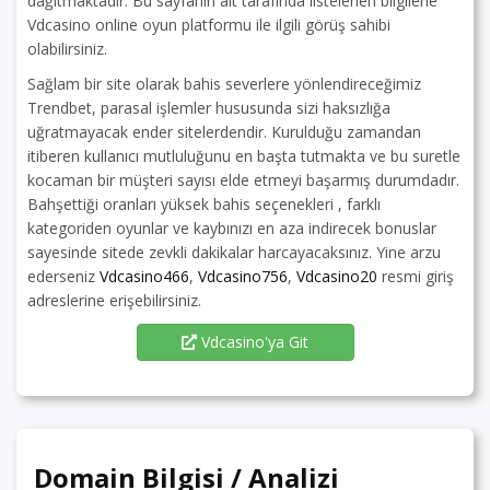
dağıtmaktadır. Bu sayfanın alt tarafında listelenen bilgilerle
Vdcasino online oyun platformu ile ilgili görüş sahibi
olabilirsiniz.
Sağlam bir site olarak bahis severlere yönlendireceğimiz
Trendbet, parasal işlemler hususunda sizi haksızlığa
uğratmayacak ender sitelerdendir. Kurulduğu zamandan
itiberen kullanıcı mutluluğunu en başta tutmakta ve bu suretle
kocaman bir müşteri sayısı elde etmeyi başarmış durumdadır.
Bahşettiği oranları yüksek bahis seçenekleri , farklı
kategoriden oyunlar ve kaybınızı en aza indirecek bonuslar
sayesinde sitede zevkli dakikalar harcayacaksınız. Yine arzu
ederseniz
Vdcasino466
,
Vdcasino756
,
Vdcasino20
resmi giriş
adreslerine erişebilirsiniz.
Vdcasino'ya Git
Domain Bilgisi / Analizi