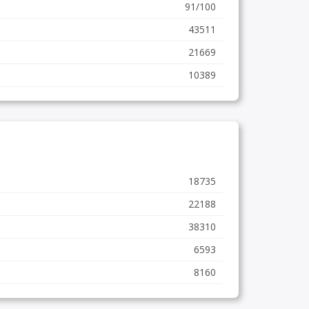
91/100
43511
21669
10389
18735
22188
38310
6593
8160