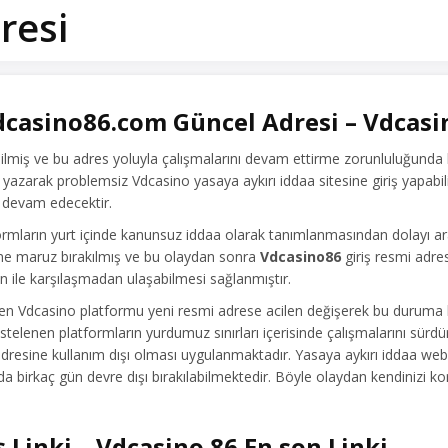
resi
dcasino86.com Güncel Adresi – Vdcasin
 edilmiş ve bu adres yoluyla çalışmalarını devam ettirme zorunluluğund
 yazarak problemsiz Vdcasino yasaya aykırı iddaa sitesine giriş yapabi
e devam edecektir.
formların yurt içinde kanunsuz iddaa olarak tanımlanmasından dolayı ar
emine maruz bırakılmış ve bu olaydan sonra
Vdcasino86
giriş resmi adre
n ile karşılaşmadan ulaşabilmesi sağlanmıştır.
en Vdcasino platformu yeni resmi adrese acilen değişerek bu duruma k
da listelenen platformların yurdumuz sınırları içerisinde çalışmalarını 
dresine kullanım dışı olması uygulanmaktadır. Yasaya aykırı iddaa websi
a birkaç gün devre dışı bırakılabilmektedir. Böyle olaydan kendinizi ko
 Linki – Vdcasino 86 En son Linki