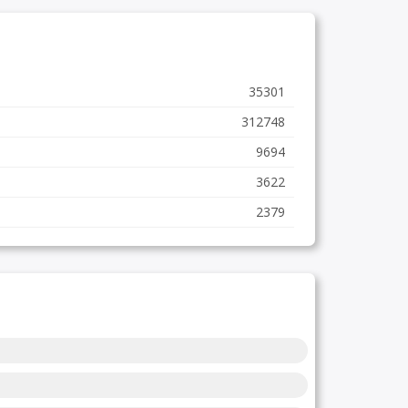
35301
312748
9694
3622
2379