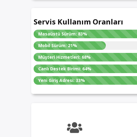
Servis Kullanım Oranları
Masaüstü Sürüm:
83%
Mobil Sürüm:
21%
Müşteri Hizmetleri:
68%
Canlı Destek Birimi:
64%
Yeni Giriş Adresi:
33%