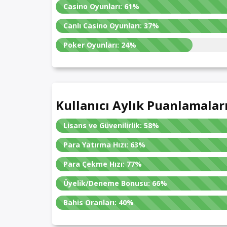
Casino Oyunları:
61%
Canlı Casino Oyunları:
37%
Poker Oyunları:
24%
Kullanıcı Aylık Puanlamalar
Lisans ve Güvenilirlik:
58%
Para Yatırma Hızı:
63%
Para Çekme Hızı:
77%
Üyelik/Deneme Bonusu:
66%
Bahis Oranları:
40%