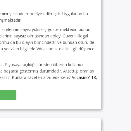
.com
şeklinde modifiye edilmiştir. Uygulanan bu
rişmektedir.
sitelerinin sayısı yükseliş göstermektedir. bunun
erinin sayısız olmasından dolayı Güvenli illegal
tformu da bu olayın bilincindedir ve bundan ötürü de
r alan bilgilerle Vdcasino sitesi ile ilgili düşünce
 Piyasaya açıldığı süreden itiberen kullanıcı
başarısı göstermiş durumdadır. Arzettiği oranları
ksınız. Bunlara ilaveten arzu ederseniz
Vdcasino118
,