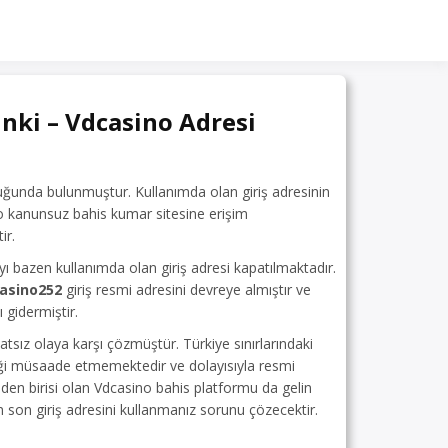
inki – Vdcasino Adresi
luluğunda bulunmuştur. Kullanımda olan giriş adresinin
no kanunsuz bahis kumar sitesine erişim
ir.
yı bazen kullanımda olan giriş adresi kapatılmaktadır.
asino252
giriş resmi adresini devreye almıştır ve
ı gidermiştir.
tsız olaya karşı çözmüştür. Türkiye sınırlarındaki
reği müsaade etmemektedir ve dolayısıyla resmi
nden birisi olan Vdcasino bahis platformu da gelin
 son giriş adresini kullanmanız sorunu çözecektir.