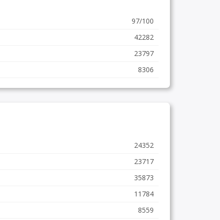
97/100
42282
23797
8306
24352
23717
35873
11784
8559