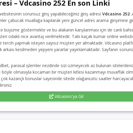
esi – Vdcasino 252 En son Linki
bsitesinin sorunsuz giriş yapabileceğiniz giriş adresi
Vdcasino 252 
nler çabucak muallağa kapılarak yeni güncel adres arama girişimine gi
e büyüme göstermekte ve bu alakanın karşılanması için de canlı bahis 
ri odaklı nice avantaj verilmektedir. Tabi kaçak kumar online websitel
 ile tercih yapmak isteyen sayısız müşteri yer almaktadır. Vdcasino pla
 arkası kesilmeden yepyeni yararlar yayınlamaktadır. Sayfanın sonunda ye
bet, parasal işlemler nezdinde sizi üzmeyecek az bulunan sitelerdendir.
böyle olmasıyla kocaman bir müşteri kitlesi kazanmayı muvaffak olma 
e çok kazançlı bonuslar sayesinde sitede olağanüstü saatler harcayaca
rsiniz.
Vdcasino'ya Git