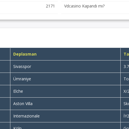
2171
Vdcasino Kapandı mı?
Deplasman
Ta
Sivasspor
3.
Ümraniye
To
Elche
X/
Aston Villa
Sko
Internazionale
İY
Köln
Gol