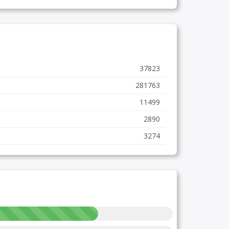
37823
281763
11499
2890
3274