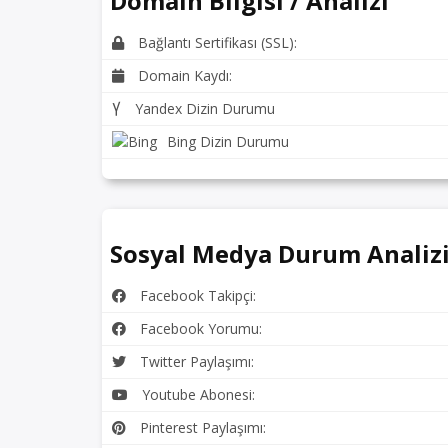
Domain Bilgisi / Analizi
Bağlantı Sertifikası (SSL):
Domain Kaydı:
Yandex Dizin Durumu
Bing Dizin Durumu
Sosyal Medya Durum Analiz
Facebook Takipçi:
Facebook Yorumu:
Twitter Paylaşımı:
Youtube Abonesi:
Pinterest Paylaşımı: