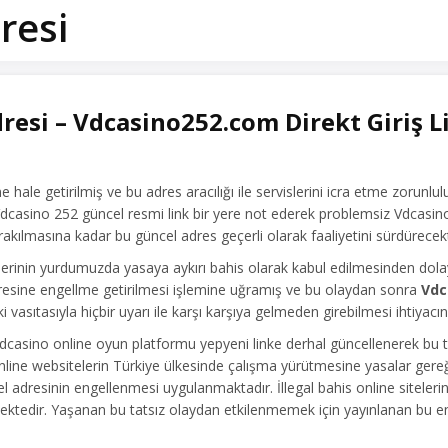
resi
resi – Vdcasino252.com Direkt Giriş L
 hale getirilmiş ve bu adres aracılığı ile servislerini icra etme zorun
e Vdcasino 252 güncel resmi link bir yere not ederek problemsiz Vdcasi
rakılmasına kadar bu güncel adres geçerli olarak faaliyetini sürdürecekt
elerinin yurdumuzda yasaya aykırı bahis olarak kabul edilmesinden dola
resine engellme getirilmesi işlemine uğramış ve bu olaydan sonra
Vdc
i vasıtasıyla hiçbir uyarı ile karşı karşıya gelmeden girebilmesi ihtiyacın
Vdcasino online oyun platformu yepyeni linke derhal güncellenerek bu ta
n online websitelerin Türkiye ülkesinde çalışma yürütmesine yasalar ge
el adresinin engellenmesi uygulanmaktadır. İllegal bahis online siteleri
mektedir. Yaşanan bu tatsız olaydan etkilenmemek için yayınlanan bu en