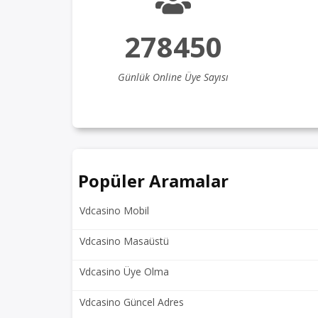
278450
Günlük Online Üye Sayısı
Popüler Aramalar
Vdcasino Mobil
Vdcasino Masaüstü
Vdcasino Üye Olma
Vdcasino Güncel Adres