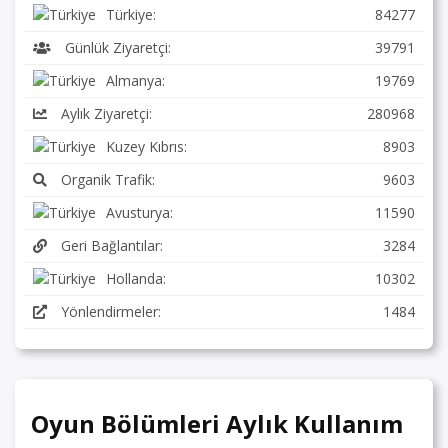
Türkiye:
84277
Günlük Ziyaretçi:
39791
Almanya:
19769
Aylık Ziyaretçi:
280968
Kuzey Kıbrıs:
8903
Organik Trafik:
9603
Avusturya:
11590
Geri Bağlantılar:
3284
Hollanda:
10302
Yönlendirmeler:
1484
Oyun Bölümleri Aylık Kullanım