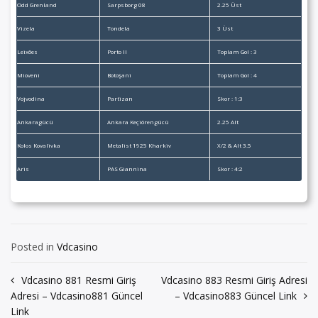
Odd Grenland
Sarpsborg 08
2.25 Üst
Vizela
Tondela
3 Üst
Leixões
Porto II
Toplam Gol : 3
Mioveni
Botoşani
Toplam Gol : 4
Vojvodina
Partizan
Skor : 1:3
Ankaragücü
Ankara Keçiörengücü
2.25 Alt
Kolos Kovalivka
Metalist 1925 Kharkiv
X/2 & Alt 3.5
Aris
PAS Giannina
Skor : 4:2
Posted in
Vdcasino
Yazı
Vdcasino 881 Resmi Giriş
Vdcasino 883 Resmi Giriş Adresi
Adresi – Vdcasino881 Güncel
– Vdcasino883 Güncel Link
gezinmesi
Link