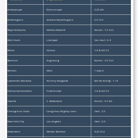
Antalyaspor
Giresunspor
3.25 Alt
Ankaragücü
Ankara Keçiörengücü
3.5 Üst
Rayo Vallecano
Atletico Madrid
Korner : 1.5 Üst
West Ham
Liverpool
Sarı Kart : 0-3
Roma
Verona
1/2 & Alt 3.5
Bochum
Augsburg
Korner : 3.5 Üst
Rennes
Metz
1 veya X
Lokomotiv Moskova
Nizhny Novgorod
Gol Dk Aralığı : 1-15
Hamarkameratene
Fredrikstad
1/2 & Alt 3.5
Twente
S. Rotterdam
Korner : 3.5 Alt
Changchun Yatai
Cangzhou Mighty Lions
Skor : 2:5
New York City
Los Angeles
Skor : 2:3
Paderborn
Werder Bremen
4.25 Üst