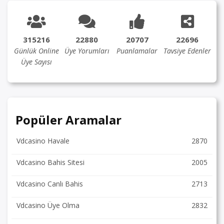
315216
22880
20707
22696
Günlük Online
Üye Yorumları
Puanlamalar
Tavsiye Edenler
Üye Sayısı
Popüler Aramalar
Vdcasino Havale
2870
Vdcasino Bahis Sitesi
2005
Vdcasino Canlı Bahis
2713
Vdcasino Üye Olma
2832