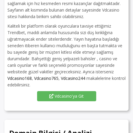
sağlamak için hız kesmeden resmi kazançlar dağıtmaktadır.
Sayfanın alt kısmında bulunan detaylar sayesinde Vdcasino
sitesi hakkında birikim sahibi olabilirsiniz.
Kaliteli bir platform olarak oyunculara tavsiye ettiğimiz
Trendbet, maddi anlamda hususunda sizi düş kırıklığına
uğratmayacak ender sitelerdendir. Yayın hayatına başladığı
seneden itiberen kullanıcı mutluluğunu en başta tutmakta ve
bu sayede geniş bir müşteri kitlesi elde etmeyi sağlamış
durumdadır. Bahşettiği geniş yelpazeli bahisler , casino ve
canlı oyunlar ve farklı seçenekli promosyonlar sayesinde
websitede güzel vakitler geçireceksiniz. Ayrıca isterseniz
Vdcasino168
,
Vdcasino765
,
Vdcasino244
makalelerine kontrol
edebilirsiniz.
Vdcasino'ya Git
Domain Bilgisi / Analizi