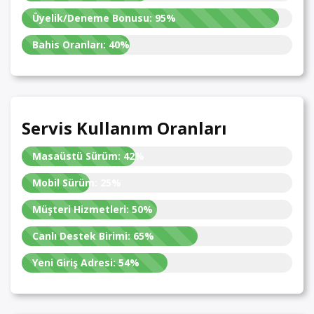
Üyelik/Deneme Bonusu:
95%
Bahis Oranları:
40%
Servis Kullanım Oranları
Masaüstü Sürüm:
42%
Mobil Sürüm:
25%
Müşteri Hizmetleri:
50%
Canlı Destek Birimi:
65%
Yeni Giriş Adresi:
54%