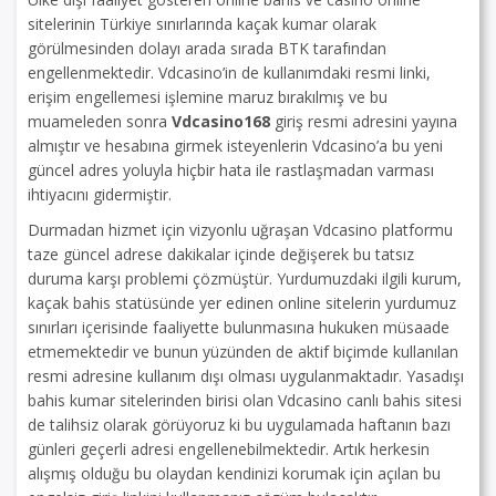
sitelerinin Türkiye sınırlarında kaçak kumar olarak
görülmesinden dolayı arada sırada BTK tarafından
engellenmektedir. Vdcasino’in de kullanımdaki resmi linki,
erişim engellemesi işlemine maruz bırakılmış ve bu
muameleden sonra
Vdcasino168
giriş resmi adresini yayına
almıştır ve hesabına girmek isteyenlerin Vdcasino’a bu yeni
güncel adres yoluyla hiçbir hata ile rastlaşmadan varması
ihtiyacını gidermiştir.
Durmadan hizmet için vizyonlu uğraşan Vdcasino platformu
taze güncel adrese dakikalar içinde değişerek bu tatsız
duruma karşı problemi çözmüştür. Yurdumuzdaki ilgili kurum,
kaçak bahis statüsünde yer edinen online sitelerin yurdumuz
sınırları içerisinde faaliyette bulunmasına hukuken müsaade
etmemektedir ve bunun yüzünden de aktif biçimde kullanılan
resmi adresine kullanım dışı olması uygulanmaktadır. Yasadışı
bahis kumar sitelerinden birisi olan Vdcasino canlı bahis sitesi
de talihsiz olarak görüyoruz ki bu uygulamada haftanın bazı
günleri geçerli adresi engellenebilmektedir. Artık herkesin
alışmış olduğu bu olaydan kendinizi korumak için açılan bu