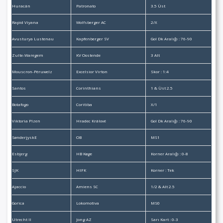
Huracán
Patronato
3.5 Üst
Rapid Viyana
Wolfsberger AC
2/X
Avusturya Lustenau
Kapfenberger SV
Gol Dk Aralığı : 76-90
Zulte-Waregem
KV Oostende
3 Alt
Mouscron-Péruwelz
Excelsior Virton
Skor : 1:4
Santos
Corinthians
1 & Üst 2.5
Botafogo
Coritiba
X/1
Viktoria Plzen
Hradec Králové
Gol Dk Aralığı : 76-90
SønderjyskE
OB
MS1
Esbjerg
HB Køge
Korner Aralığı : 0-8
SJK
HIFK
Korner : Tek
Ajaccio
Amiens SC
1/2 & Alt 2.5
Gorica
Lokomotiva
MS0
Utrecht II
Jong AZ
Sarı Kart : 0-3