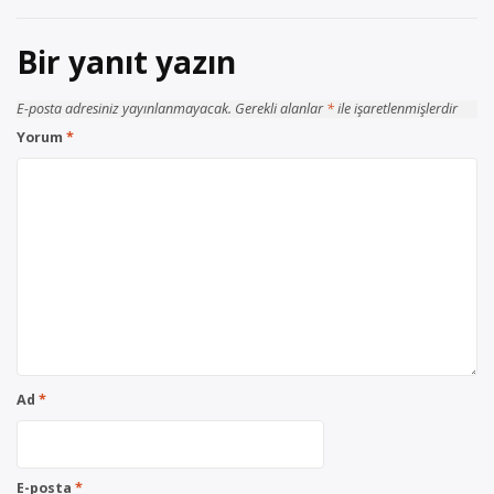
Bir yanıt yazın
E-posta adresiniz yayınlanmayacak.
Gerekli alanlar
*
ile işaretlenmişlerdir
Yorum
*
Ad
*
E-posta
*