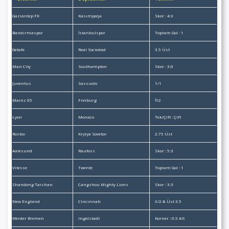
Gaziantep FK
Kasımpaşa
Skor : 4:3
Bandırmaspor
İstanbulspor
Toplam Gol : 1
Getafe
Real Sociedad
3.5 Üst
Man City
Southampton
Skor : 3:0
Juventus
Sassuolo
1/1
Mainz 05
Freiburg
İY2
Lyon
Monaco
Tek/Çift : Çift
Rostov
Krylya Sovetov
2.75 Üst
Aalesund
Raufoss
Skor : 5:3
Vitesse
Twente
Toplam Gol : 1
Shandong Taishan
Cangzhou Mighty Lions
Skor : 3:3
New England
Cincinnati
X/2 & Üst 3.5
Werder Bremen
Ingolstadt
Korner : 0.5 Alt