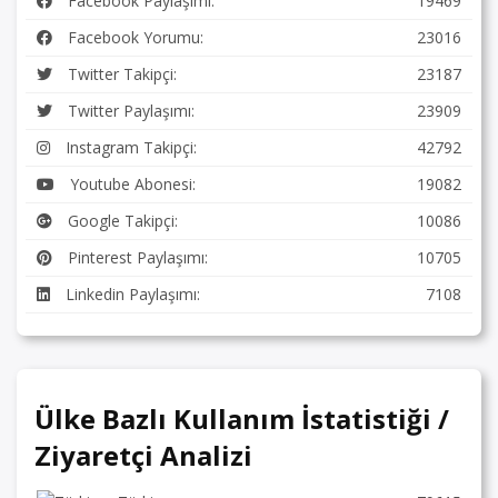
Facebook Paylaşımı:
19469
Facebook Yorumu:
23016
Twitter Takipçi:
23187
Twitter Paylaşımı:
23909
Instagram Takipçi:
42792
Youtube Abonesi:
19082
Google Takipçi:
10086
Pinterest Paylaşımı:
10705
Linkedin Paylaşımı:
7108
Ülke Bazlı Kullanım İstatistiği /
Ziyaretçi Analizi