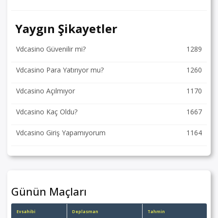
Yaygın Şikayetler
Vdcasino Güvenilir mi?
1289
Vdcasino Para Yatırıyor mu?
1260
Vdcasino Açılmıyor
1170
Vdcasino Kaç Oldu?
1667
Vdcasino Giriş Yapamıyorum
1164
Günün Maçları
Evsahibi
Deplasman
Tahmin