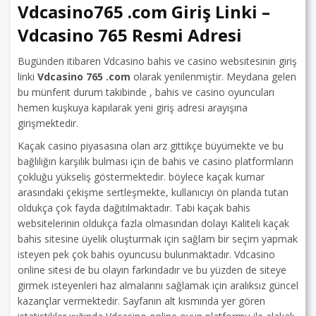
Vdcasino765 .com Giriş Linki –
Vdcasino 765 Resmi Adresi
Bugünden itibaren Vdcasino bahis ve casino websitesinin giriş
linki
Vdcasino 765 .com
olarak yenilenmiştir. Meydana gelen
bu münferit durum takibinde , bahis ve casino oyuncuları
hemen kuşkuya kapılarak yeni giriş adresi arayışına
girişmektedir.
Kaçak casino piyasasına olan arz gittikçe büyümekte ve bu
bağlılığın karşılık bulması için de bahis ve casino platformların
çokluğu yükseliş göstermektedir. böylece kaçak kumar
arasındaki çekişme sertleşmekte, kullanıcıyı ön planda tutan
oldukça çok fayda dağıtılmaktadır. Tabi kaçak bahis
websitelerinin oldukça fazla olmasından dolayı Kaliteli kaçak
bahis sitesine üyelik oluşturmak için sağlam bir seçim yapmak
isteyen pek çok bahis oyuncusu bulunmaktadır. Vdcasino
online sitesi de bu olayın farkındadır ve bu yüzden de siteye
girmek isteyenleri haz almalarını sağlamak için aralıksız güncel
kazançlar vermektedir. Sayfanın alt kısmında yer gören