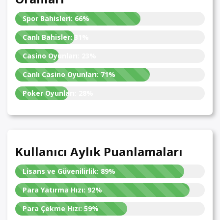
Spor Bahisleri:
66%
Canlı Bahisler:
31%
Casino Oyunları:
23%
Canlı Casino Oyunları:
71%
Poker Oyunları:
28%
Kullanıcı Aylık Puanlamaları
Lisans ve Güvenilirlik:
89%
Para Yatırma Hızı:
92%
Para Çekme Hızı:
59%