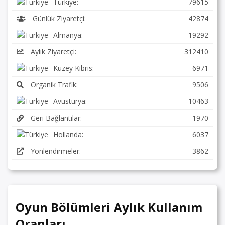
Türkiye:
79615
Günlük Ziyaretçi:
42874
Almanya:
19292
Aylık Ziyaretçi:
312410
Kuzey Kıbrıs:
6971
Organik Trafik:
9506
Avusturya:
10463
Geri Bağlantılar:
1970
Hollanda:
6037
Yönlendirmeler:
3862
Oyun Bölümleri Aylık Kullanım
Oranları