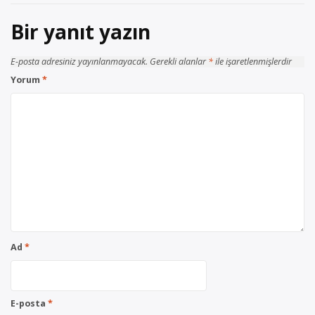
Bir yanıt yazın
E-posta adresiniz yayınlanmayacak.
Gerekli alanlar
*
ile işaretlenmişlerdir
Yorum
*
Ad
*
E-posta
*