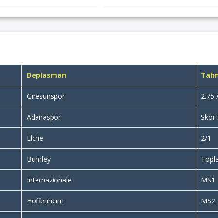
Deplasman
Tah
Giresunspor
2.75 
Adanaspor
Skor 
Elche
2/1
Burnley
Topla
Internazionale
MS1
Hoffenheim
MS2