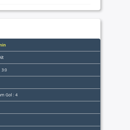
min
Alt
: 3:0
m Gol : 4