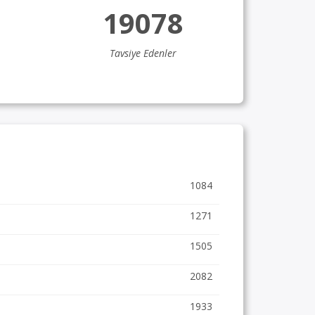
19078
Tavsiye Edenler
1084
1271
1505
2082
1933