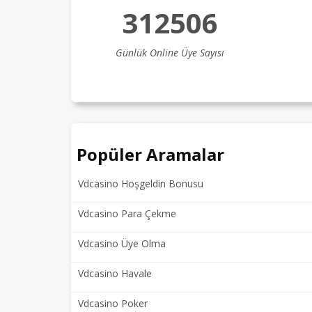
312506
Günlük Online Üye Sayısı
Popüler Aramalar
Vdcasino Hoşgeldin Bonusu
Vdcasino Para Çekme
Vdcasino Üye Olma
Vdcasino Havale
Vdcasino Poker