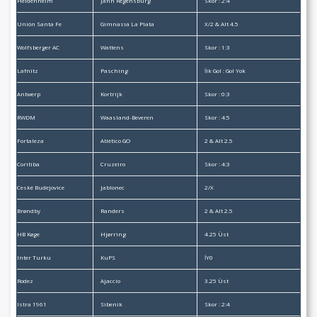
Heidenheim
Jahn Regensburg
Skor : 2:4
Unión Santa Fe
Gimnasia La Plata
X/2 & Alt 4.5
Wolfsberger AC
Wattens
Skor : 1:3
Lafnitz
Pasching
İlk Gol : Gol Yok
Antwerp
Kortrijk
Skor : 0:3
RWDM
Waasland-Beveren
Skor : 4:5
Fortaleza
Atlético GO
2 & Alt 2.5
Coritiba
Cruzeiro
Skor : 4:3
Ceské Budejovice
Jablonec
2/X
Brøndby
Randers
2 & Alt 2.5
HB Køge
Hjørring
4.25 Üst
Inter Turku
KuPS
İY0
Rodez
Ajaccio
3.25 Üst
Istra 1961
Sibenik
Skor : 2:4