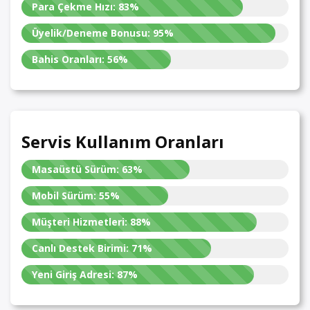
Para Çekme Hızı:
83%
Üyelik/Deneme Bonusu:
95%
Bahis Oranları:
56%
Servis Kullanım Oranları
Masaüstü Sürüm:
63%
Mobil Sürüm:
55%
Müşteri Hizmetleri:
88%
Canlı Destek Birimi:
71%
Yeni Giriş Adresi:
87%