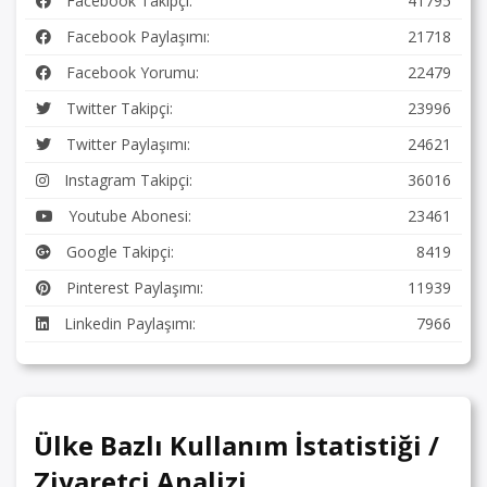
Facebook Takipçi:
41795
Facebook Paylaşımı:
21718
Facebook Yorumu:
22479
Twitter Takipçi:
23996
Twitter Paylaşımı:
24621
Instagram Takipçi:
36016
Youtube Abonesi:
23461
Google Takipçi:
8419
Pinterest Paylaşımı:
11939
Linkedin Paylaşımı:
7966
Ülke Bazlı Kullanım İstatistiği /
Ziyaretçi Analizi