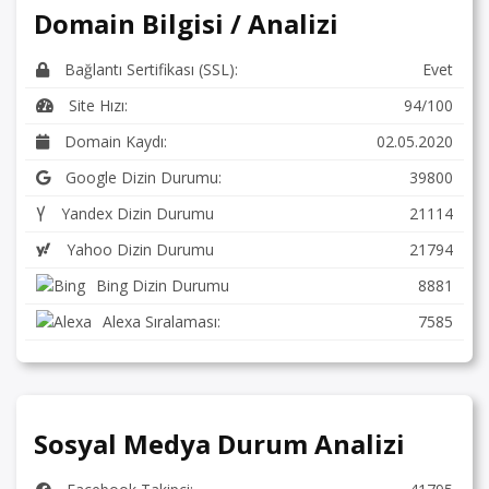
Domain Bilgisi / Analizi
Bağlantı Sertifikası (SSL):
Evet
Site Hızı:
94/100
Domain Kaydı:
02.05.2020
Google Dizin Durumu:
39800
Yandex Dizin Durumu
21114
Yahoo Dizin Durumu
21794
Bing Dizin Durumu
8881
Alexa Sıralaması:
7585
Sosyal Medya Durum Analizi