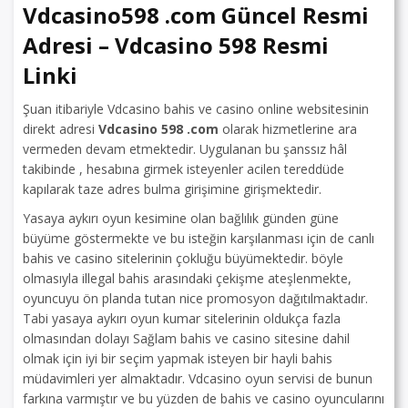
Vdcasino598 .com Güncel Resmi
Adresi – Vdcasino 598 Resmi
Linki
Şuan itibariyle Vdcasino bahis ve casino online websitesinin
direkt adresi
Vdcasino 598 .com
olarak hizmetlerine ara
vermeden devam etmektedir. Uygulanan bu şanssız hâl
takibinde , hesabına girmek isteyenler acilen tereddüde
kapılarak taze adres bulma girişimine girişmektedir.
Yasaya aykırı oyun kesimine olan bağlılık günden güne
büyüme göstermekte ve bu isteğin karşılanması için de canlı
bahis ve casino sitelerinin çokluğu büyümektedir. böyle
olmasıyla illegal bahis arasındaki çekişme ateşlenmekte,
oyuncuyu ön planda tutan nice promosyon dağıtılmaktadır.
Tabi yasaya aykırı oyun kumar sitelerinin oldukça fazla
olmasından dolayı Sağlam bahis ve casino sitesine dahil
olmak için iyi bir seçim yapmak isteyen bir hayli bahis
müdavimleri yer almaktadır. Vdcasino oyun servisi de bunun
farkına varmıştır ve bu yüzden de bahis ve casino oyuncularını