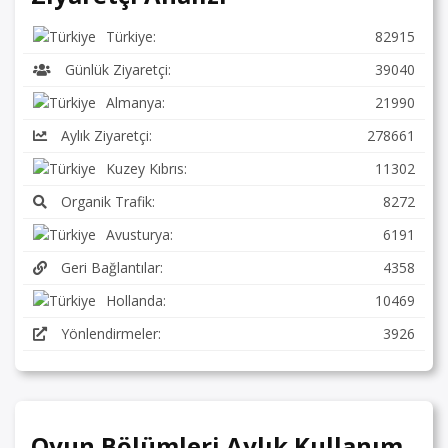
Türkiye:
82915
Günlük Ziyaretçi:
39040
Almanya:
21990
Aylık Ziyaretçi:
278661
Kuzey Kıbrıs:
11302
Organik Trafik:
8272
Avusturya:
6191
Geri Bağlantılar:
4358
Hollanda:
10469
Yönlendirmeler:
3926
Oyun Bölümleri Aylık Kullanım