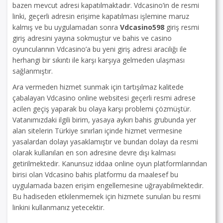
bazen mevcut adresi kapatılmaktadır. Vdcasino’in de resmi
linki, geçerli adresin erişime kapatılması işlemine maruz
kalmış ve bu uygulamadan sonra
Vdcasino598
giriş resmi
giriş adresini yayına sokmuştur ve bahis ve casino
oyuncularının Vdcasino’a bu yeni giriş adresi aracılığı ile
herhangi bir sıkıntı ile karşı karşıya gelmeden ulaşması
sağlanmıştır.
Ara vermeden hizmet sunmak için tartışılmaz kalitede
çabalayan Vdcasino online websitesi geçerli resmi adrese
acilen geçiş yaparak bu olaya karşı problemi çözmüştür.
Vatanımızdaki ilgili birim, yasaya aykırı bahis grubunda yer
alan sitelerin Türkiye sınırları içinde hizmet vermesine
yasalardan dolayı yasaklamıştır ve bundan dolayı da resmi
olarak kullanılan en son adresine devre dışı kalması
getirilmektedir. Kanunsuz iddaa online oyun platformlarından
birisi olan Vdcasino bahis platformu da maalesef bu
uygulamada bazen erişim engellemesine uğrayabilmektedir.
Bu hadiseden etkilenmemek için hizmete sunulan bu resmi
linkini kullanmanız yetecektir.