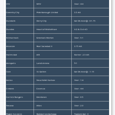
VVV
MVV
Skor : 4:4
Coventry City
Peterborough United
3.5 Alt
Dundalk
Derry City
Gol Dk Aralığı : 61-75
Dundee
Heart of Midlothian
X/2 & Üst 4.5
Kilmarnock
Greenock Morton
Skor : 5:1
Alcorcón
Real Sociedad II
3.75 Alt
Halmstad
AIK
Korner : 2.5 Alt
Akropolis
Landskrona
İY1
Sion
St. Gallen
Gol Dk Aralığı : 1-15
Aarau
Neuchâtel Xamax
Skor : 1:4
Crotone
Cosenza
Skor : 4:4
Carrick Rangers
Glentoran
Skor : 0:5
Necaxa
Atlas
Skor : 2:3
Pogon Szczecin
Raków Czestochowa
Toplam Gol : 3