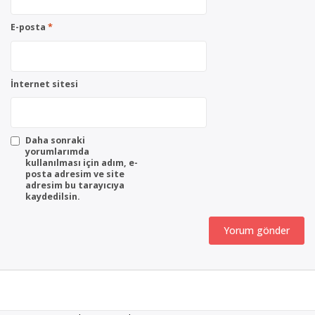
E-posta
*
İnternet sitesi
Daha sonraki
yorumlarımda
kullanılması için adım, e-
posta adresim ve site
adresim bu tarayıcıya
kaydedilsin.