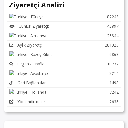
Ziyaretçi Analizi
Türkiye:
82243
Günlük Ziyaretçi:
43897
Almanya:
23344
Aylık Ziyaretçi:
281325
Kuzey Kıbrıs:
9868
Organik Trafik:
10732
Avusturya:
8214
Geri Bağlantılar:
1498
Hollanda:
7242
Yönlendirmeler:
2638