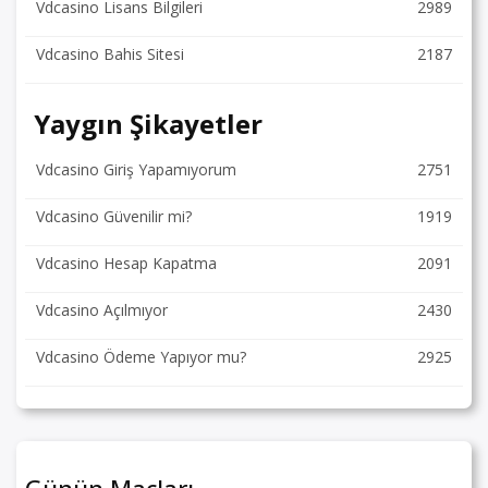
Vdcasino Lisans Bilgileri
2989
Vdcasino Bahis Sitesi
2187
Yaygın Şikayetler
Vdcasino Giriş Yapamıyorum
2751
Vdcasino Güvenilir mi?
1919
Vdcasino Hesap Kapatma
2091
Vdcasino Açılmıyor
2430
Vdcasino Ödeme Yapıyor mu?
2925