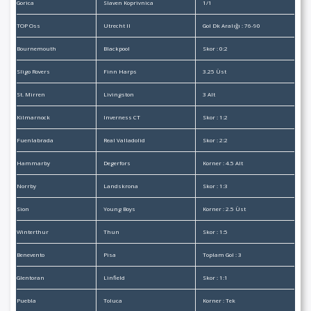
Gorica
Slaven Koprivnica
1/1
TOP Oss
Utrecht II
Gol Dk Aralığı : 76-90
Bournemouth
Blackpool
Skor : 0:2
Sligo Rovers
Finn Harps
3.25 Üst
St. Mirren
Livingston
3 Alt
Kilmarnock
Inverness CT
Skor : 1:2
Fuenlabrada
Real Valladolid
Skor : 2:2
Hammarby
Degerfors
Korner : 4.5 Alt
Norrby
Landskrona
Skor : 1:3
Sion
Young Boys
Korner : 2.5 Üst
Winterthur
Thun
Skor : 1:5
Benevento
Pisa
Toplam Gol : 3
Glentoran
Linfield
Skor : 1:1
Puebla
Toluca
Korner : Tek