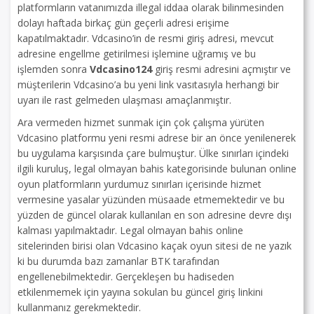
platformların vatanımızda illegal iddaa olarak bilinmesinden
dolayı haftada birkaç gün geçerli adresi erişime
kapatılmaktadır. Vdcasino’in de resmi giriş adresi, mevcut
adresine engellme getirilmesi işlemine uğramış ve bu
işlemden sonra
Vdcasino124
giriş resmi adresini açmıştır ve
müşterilerin Vdcasino’a bu yeni link vasıtasıyla herhangi bir
uyarı ile rast gelmeden ulaşması amaçlanmıştır.
Ara vermeden hizmet sunmak için çok çalışma yürüten
Vdcasino platformu yeni resmi adrese bir an önce yenilenerek
bu uygulama karşısında çare bulmuştur. Ülke sınırları içindeki
ilgili kuruluş, legal olmayan bahis kategorisinde bulunan online
oyun platformların yurdumuz sınırları içerisinde hizmet
vermesine yasalar yüzünden müsaade etmemektedir ve bu
yüzden de güncel olarak kullanılan en son adresine devre dışı
kalması yapılmaktadır. Legal olmayan bahis online
sitelerinden birisi olan Vdcasino kaçak oyun sitesi de ne yazık
ki bu durumda bazı zamanlar BTK tarafından
engellenebilmektedir. Gerçekleşen bu hadiseden
etkilenmemek için yayına sokulan bu güncel giriş linkini
kullanmanız gerekmektedir.