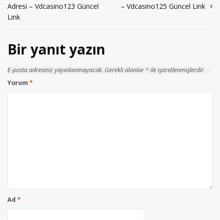
Adresi – Vdcasino123 Güncel
– Vdcasino125 Güncel Link
gezinmesi
Link
Bir yanıt yazın
E-posta adresiniz yayınlanmayacak.
Gerekli alanlar
*
ile işaretlenmişlerdir
Yorum
*
Ad
*