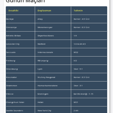
Günün Maçları
Evsahibi
Deplasman
Tahmin
Göztepe
Altay
Korner : 4.5 Üst
Ümraniye
Menemenspor
Korner : 0.5 Üst
Athletic Bilbao
Deportivo Alaves
1/X
Leicester City
Watford
1/2 & Alt 4.5
Sassuolo
Internazionale
MS2
Freiburg
RB Leipzig
X/2
Strasbourg
Lyon
Skor : 5:1
Krasnodar
Nizhny Novgorod
Korner : 0.5 Üst
Strømmen
Hamarkameratene
Skor : 3:1
Vitesse
Groningen
Gol Dk Aralığı : 1-15
Changchun Yatai
Hebei
MS1
Seattle Sounders
New York City
2 Alt