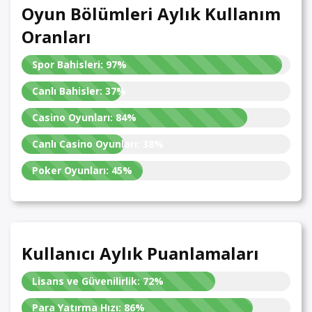
Oyun Bölümleri Aylık Kullanım
Oranları
Spor Bahisleri:
97%
Canlı Bahisler:
37%
Casino Oyunları:
84%
Canlı Casino Oyunları:
38%
Poker Oyunları:
45%
Kullanıcı Aylık Puanlamaları
Lisans ve Güvenilirlik:
72%
Para Yatırma Hızı:
86%