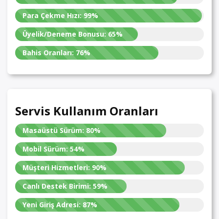
Para Çekme Hızı:
99%
Üyelik/Deneme Bonusu:
65%
Bahis Oranları:
76%
Servis Kullanım Oranları
Masaüstü Sürüm:
80%
Mobil Sürüm:
54%
Müşteri Hizmetleri:
90%
Canlı Destek Birimi:
59%
Yeni Giriş Adresi:
87%