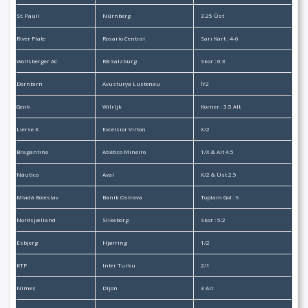
St. Pauli
Nürnberg
3.25 Üst
River Plate
Rosario Central
Sarı Kart : 4-6
Wolfsberger AC
RB Salzburg
Skor : 0:3
Dornbirn
Avusturya Lustenau
İY2
Genk
Wilrijk
Korner : 3.5 Alt
Lierse K
Excelsior Virton
X/2
Bragantino
Atlético Mineiro
1/X & Alt 4.5
Náutico
Avaí
X/2 & Üst 2.5
Mladá Boleslav
Baník Ostrava
Toplam Gol : 9
Nordsjælland
Silkeborg
Skor : 5:2
Esbjerg
Hjørring
1/2
KTP
Inter Turku
2/1
Nîmes
Dijon
3 Alt