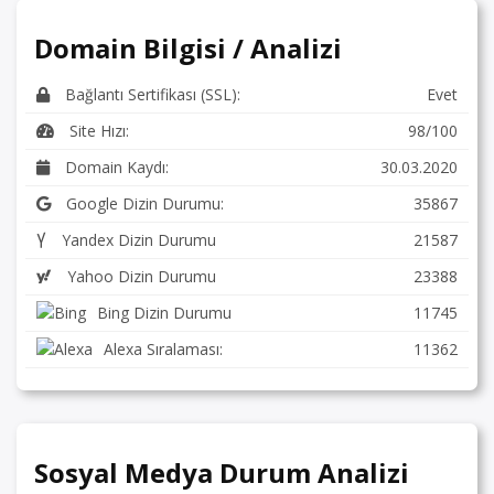
Domain Bilgisi / Analizi
Bağlantı Sertifikası (SSL):
Evet
Site Hızı:
98/100
Domain Kaydı:
30.03.2020
Google Dizin Durumu:
35867
Yandex Dizin Durumu
21587
Yahoo Dizin Durumu
23388
Bing Dizin Durumu
11745
Alexa Sıralaması:
11362
Sosyal Medya Durum Analizi