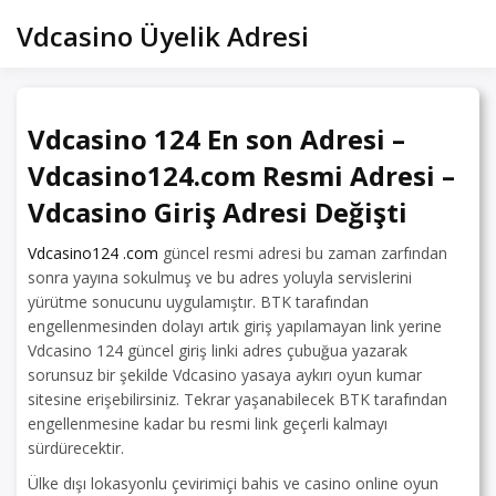
Skip
Vdcasino Üyelik Adresi
to
content
Vdcasino 124 En son Adresi –
Vdcasino124.com Resmi Adresi –
Vdcasino Giriş Adresi Değişti
Vdcasino124 .com
güncel resmi adresi bu zaman zarfından
sonra yayına sokulmuş ve bu adres yoluyla servislerini
yürütme sonucunu uygulamıştır. BTK tarafından
engellenmesinden dolayı artık giriş yapılamayan link yerine
Vdcasino 124 güncel giriş linki adres çubuğua yazarak
sorunsuz bir şekilde Vdcasino yasaya aykırı oyun kumar
sitesine erişebilirsiniz. Tekrar yaşanabilecek BTK tarafından
engellenmesine kadar bu resmi link geçerli kalmayı
sürdürecektir.
Ülke dışı lokasyonlu çevirimiçi bahis ve casino online oyun