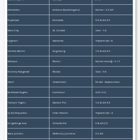
Altınordu
Ankara Keçiörengücü
Korner : 2.5 Alt
Espanyol
Granada
X/2 & Alt 4.5
Man City
M. United
Skor : 1:0
Cagliari
Atalanta
Toplam Gol : 8
Hertha Berlin
Augsburg
1/X & Alt 4.5
Monaco
Reims
Korner Aralığı : 9-11
Nizhny Novgorod
Rostov
Skor : 5:0
Start
Strømmen
İlk Gol : Deplasman
Go Ahead Eagles
Cambuur
4.25 Üst
Tianjin Tigers
Dalian Pro
1/2 & Alt 4.5
SJ Earthquakes
Inter Miami
Toplam Gol : 4
Erzgebirge Aue
Schalke 04
X & Alt 2.5
Boca Juniors
Defensa y Justicia
3.5 Alt