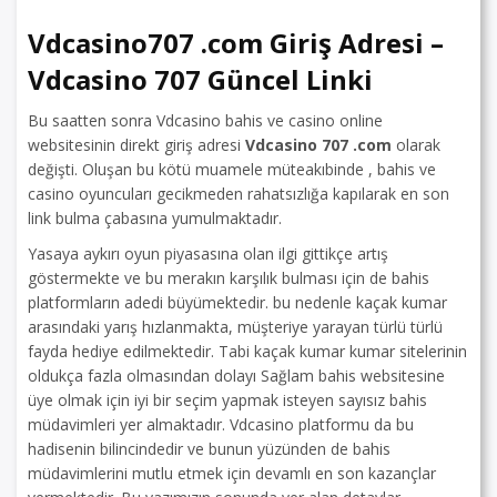
Vdcasino707 .com Giriş Adresi –
Vdcasino 707 Güncel Linki
Bu saatten sonra Vdcasino bahis ve casino online
websitesinin direkt giriş adresi
Vdcasino 707 .com
olarak
değişti. Oluşan bu kötü muamele müteakıbinde , bahis ve
casino oyuncuları gecikmeden rahatsızlığa kapılarak en son
link bulma çabasına yumulmaktadır.
Yasaya aykırı oyun piyasasına olan ilgi gittikçe artış
göstermekte ve bu merakın karşılık bulması için de bahis
platformların adedi büyümektedir. bu nedenle kaçak kumar
arasındaki yarış hızlanmakta, müşteriye yarayan türlü türlü
fayda hediye edilmektedir. Tabi kaçak kumar kumar sitelerinin
oldukça fazla olmasından dolayı Sağlam bahis websitesine
üye olmak için iyi bir seçim yapmak isteyen sayısız bahis
müdavimleri yer almaktadır. Vdcasino platformu da bu
hadisenin bilincindedir ve bunun yüzünden de bahis
müdavimlerini mutlu etmek için devamlı en son kazançlar