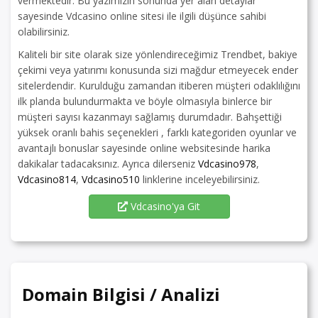
vermektedir. Bu yazımızın sonunda yer alan detaylar
sayesinde Vdcasino online sitesi ile ilgili düşünce sahibi
olabilirsiniz.
Kaliteli bir site olarak size yönlendireceğimiz Trendbet, bakiye
çekimi veya yatırımı konusunda sizi mağdur etmeyecek ender
sitelerdendir. Kurulduğu zamandan itiberen müşteri odaklılığını
ilk planda bulundurmakta ve böyle olmasıyla binlerce bir
müşteri sayısı kazanmayı sağlamış durumdadır. Bahşettiği
yüksek oranlı bahis seçenekleri , farklı kategoriden oyunlar ve
avantajlı bonuslar sayesinde online websitesinde harika
dakikalar tadacaksınız. Ayrıca dilerseniz
Vdcasino978
,
Vdcasino814
,
Vdcasino510
linklerine inceleyebilirsiniz.
Vdcasino'ya Git
Domain Bilgisi / Analizi