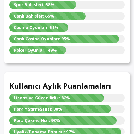
Spor Bahisleri:
58%
Canlı Bahisler:
66%
Casino Oyunları:
51%
Canlı Casino Oyunları:
95%
Poker Oyunları:
49%
Kullanıcı Aylık Puanlamaları
Lisans ve Güvenilirlik:
82%
Para Yatırma Hızı:
88%
Para Çekme Hızı:
93%
Üyelik/Deneme Bonusu:
97%