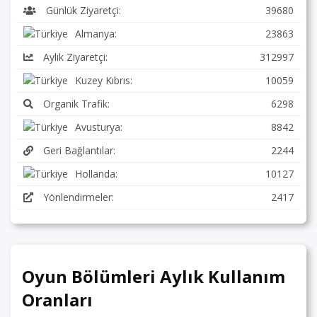
Günlük Ziyaretçi:
39680
Almanya:
23863
Aylık Ziyaretçi:
312997
Kuzey Kıbrıs:
10059
Organik Trafik:
6298
Avusturya:
8842
Geri Bağlantılar:
2244
Hollanda:
10127
Yönlendirmeler:
2417
Oyun Bölümleri Aylık Kullanım
Oranları