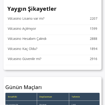
Yaygın Şikayetler
Vdcasino Lisansı var mı?
2207
Vdcasino Açılmıyor
1599
Vdcasino Hesabım Çalındı
2888
Vdcasino Kaç Oldu?
1894
Vdcasino Güvenilir mi?
2916
Günün Maçları
Evsahibi
Deplasman
Tahmin
Gaziantep FK
Göztepe
2 Alt