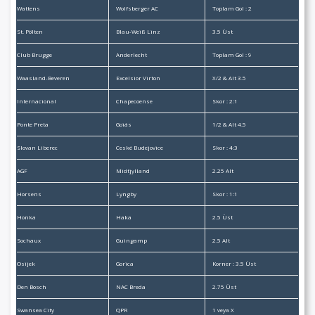
Wattens
Wolfsberger AC
Toplam Gol : 2
St. Pölten
Blau-Weiß Linz
3.5 Üst
Club Brugge
Anderlecht
Toplam Gol : 9
Waasland-Beveren
Excelsior Virton
X/2 & Alt 3.5
Internacional
Chapecoense
Skor : 2:1
Ponte Preta
Goiás
1/2 & Alt 4.5
Slovan Liberec
Ceské Budejovice
Skor : 4:3
AGF
Midtjylland
2.25 Alt
Horsens
Lyngby
Skor : 1:1
Honka
Haka
2.5 Üst
Sochaux
Guingamp
2.5 Alt
Osijek
Gorica
Korner : 3.5 Üst
Den Bosch
NAC Breda
2.75 Üst
Swansea City
QPR
1 veya X