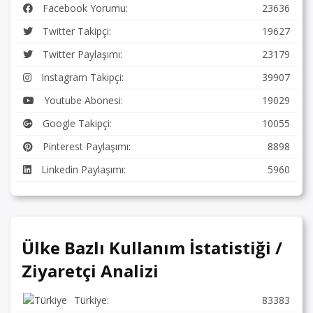
Facebook Yorumu:
23636
Twitter Takipçi:
19627
Twitter Paylaşımı:
23179
Instagram Takipçi:
39907
Youtube Abonesi:
19029
Google Takipçi:
10055
Pinterest Paylaşımı:
8898
Linkedin Paylaşımı:
5960
Ülke Bazlı Kullanım İstatistiği /
Ziyaretçi Analizi
Türkiye:
83383