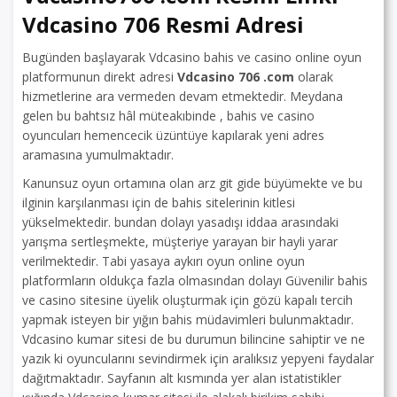
Vdcasino 706 Resmi Adresi
Bugünden başlayarak Vdcasino bahis ve casino online oyun
platformunun direkt adresi
Vdcasino 706 .com
olarak
hizmetlerine ara vermeden devam etmektedir. Meydana
gelen bu bahtsız hâl müteakıbinde , bahis ve casino
oyuncuları hemencecik üzüntüye kapılarak yeni adres
aramasına yumulmaktadır.
Kanunsuz oyun ortamına olan arz git gide büyümekte ve bu
ilginin karşılanması için de bahis sitelerinin kitlesi
yükselmektedir. bundan dolayı yasadışı iddaa arasındaki
yarışma sertleşmekte, müşteriye yarayan bir hayli yarar
verilmektedir. Tabi yasaya aykırı oyun online oyun
platformların oldukça fazla olmasından dolayı Güvenilir bahis
ve casino sitesine üyelik oluşturmak için gözü kapalı tercih
yapmak isteyen bir yığın bahis müdavimleri bulunmaktadır.
Vdcasino kumar sitesi de bu durumun bilincine sahiptir ve ne
yazık ki oyuncularını sevindirmek için aralıksız yepyeni faydalar
dağıtmaktadır. Sayfanın alt kısmında yer alan istatistikler