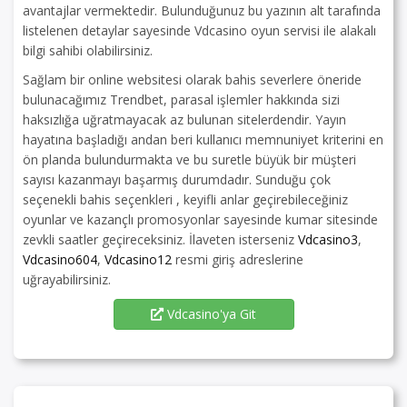
avantajlar vermektedir. Bulunduğunuz bu yazının alt tarafında
listelenen detaylar sayesinde Vdcasino oyun servisi ile alakalı
bilgi sahibi olabilirsiniz.
Sağlam bir online websitesi olarak bahis severlere öneride
bulunacağımız Trendbet, parasal işlemler hakkında sizi
haksızlığa uğratmayacak az bulunan sitelerdendir. Yayın
hayatına başladığı andan beri kullanıcı memnuniyet kriterini en
ön planda bulundurmakta ve bu suretle büyük bir müşteri
sayısı kazanmayı başarmış durumdadır. Sunduğu çok
seçenekli bahis seçenkleri , keyifli anlar geçirebileceğiniz
oyunlar ve kazançlı promosyonlar sayesinde kumar sitesinde
zevkli saatler geçireceksiniz. İlaveten isterseniz
Vdcasino3
,
Vdcasino604
,
Vdcasino12
resmi giriş adreslerine
uğrayabilirsiniz.
Vdcasino'ya Git