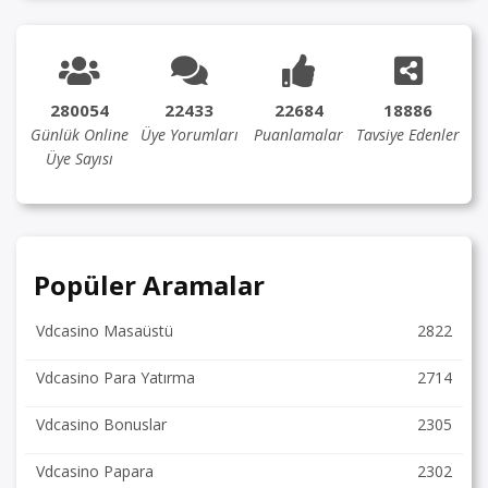
280054
22433
22684
18886
Günlük Online
Üye Yorumları
Puanlamalar
Tavsiye Edenler
Üye Sayısı
Popüler Aramalar
Vdcasino Masaüstü
2822
Vdcasino Para Yatırma
2714
Vdcasino Bonuslar
2305
Vdcasino Papara
2302