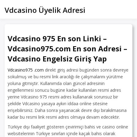
Skip
Vdcasino Üyelik Adresi
to
content
Vdcasino 975 En son Linki –
Vdcasino975.com En son Adresi –
Vdcasino Engelsiz Giriş Yap
Vdcasino975 .com
direkt giriş adresi bugünden sonra devreye
sokulmuş ve bu resmi link aracılığı ile çalışmalarını yürütme
yoluna gitmiştir. Kullanımda olan güncel adresinin
engellenmesi sonucu bugüne kadar kullanılan resmi adres
yerine Vdcasino 975 resmi adres kullanarak sorunsuz bir
şekilde Vdcasino yasaya aykırı iddaa online sitesine
erişebilirsiniz. Daha sonra yaşanacak devre dışı bırakılmasına
kadar bu resmi link resmi adres olmaya devam edecektir.
Türkiye dışı faaliyet gösteren çevirimiçi bahis ve casino online
websitelerinin Türkiye sınırları içinde kaçak bahis olarak