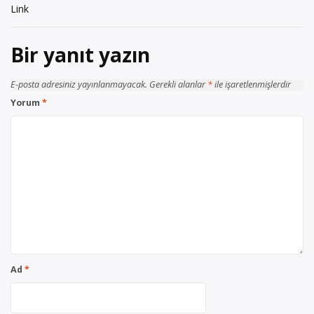
gezinmesi
Link
Bir yanıt yazın
E-posta adresiniz yayınlanmayacak.
Gerekli alanlar
*
ile işaretlenmişlerdir
Yorum
*
Ad
*