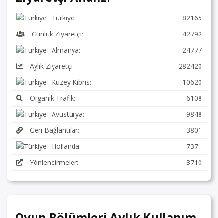
Türkiye:
82165
Günlük Ziyaretçi:
42792
Almanya:
24777
Aylık Ziyaretçi:
282420
Kuzey Kıbrıs:
10620
Organik Trafik:
6108
Avusturya:
9848
Geri Bağlantılar:
3801
Hollanda:
7371
Yönlendirmeler:
3710
Oyun Bölümleri Aylık Kullanım