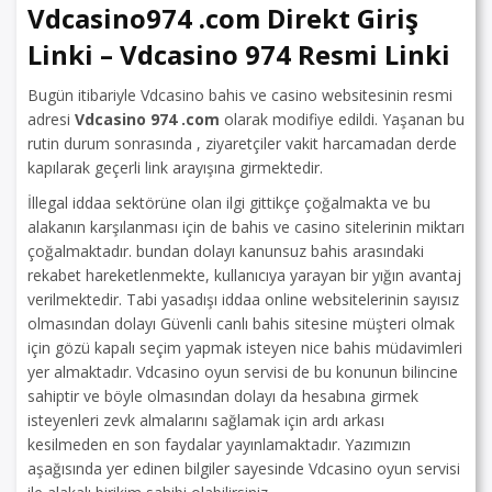
Vdcasino974 .com Direkt Giriş
Linki – Vdcasino 974 Resmi Linki
Bugün itibariyle Vdcasino bahis ve casino websitesinin resmi
adresi
Vdcasino 974 .com
olarak modifiye edildi. Yaşanan bu
rutin durum sonrasında , ziyaretçiler vakit harcamadan derde
kapılarak geçerli link arayışına girmektedir.
İllegal iddaa sektörüne olan ilgi gittikçe çoğalmakta ve bu
alakanın karşılanması için de bahis ve casino sitelerinin miktarı
çoğalmaktadır. bundan dolayı kanunsuz bahis arasındaki
rekabet hareketlenmekte, kullanıcıya yarayan bir yığın avantaj
verilmektedir. Tabi yasadışı iddaa online websitelerinin sayısız
olmasından dolayı Güvenli canlı bahis sitesine müşteri olmak
için gözü kapalı seçim yapmak isteyen nice bahis müdavimleri
yer almaktadır. Vdcasino oyun servisi de bu konunun bilincine
sahiptir ve böyle olmasından dolayı da hesabına girmek
isteyenleri zevk almalarını sağlamak için ardı arkası
kesilmeden en son faydalar yayınlamaktadır. Yazımızın
aşağısında yer edinen bilgiler sayesinde Vdcasino oyun servisi