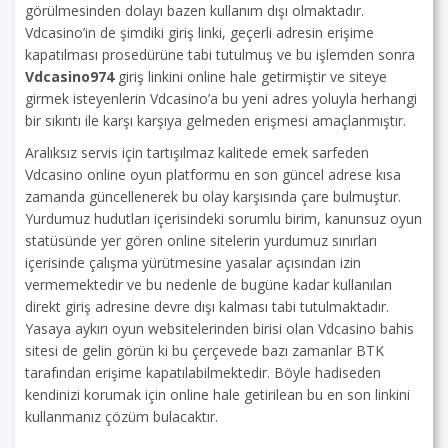
görülmesinden dolayı bazen kullanım dışı olmaktadır.
Vdcasino’in de şimdiki giriş linki, geçerli adresin erişime
kapatılması prosedürüne tabi tutulmuş ve bu işlemden sonra
Vdcasino974
giriş linkini online hale getirmiştir ve siteye
girmek isteyenlerin Vdcasino’a bu yeni adres yoluyla herhangi
bir sıkıntı ile karşı karşıya gelmeden erişmesi amaçlanmıştır.
Aralıksız servis için tartışılmaz kalitede emek sarfeden
Vdcasino online oyun platformu en son güncel adrese kısa
zamanda güncellenerek bu olay karşısında çare bulmuştur.
Yurdumuz hudutları içerisindeki sorumlu birim, kanunsuz oyun
statüsünde yer gören online sitelerin yurdumuz sınırları
içerisinde çalışma yürütmesine yasalar açısından izin
vermemektedir ve bu nedenle de bugüne kadar kullanılan
direkt giriş adresine devre dışı kalması tabi tutulmaktadır.
Yasaya aykırı oyun websitelerinden birisi olan Vdcasino bahis
sitesi de gelin görün ki bu çerçevede bazı zamanlar BTK
tarafından erişime kapatılabilmektedir. Böyle hadiseden
kendinizi korumak için online hale getirilean bu en son linkini
kullanmanız çözüm bulacaktır.