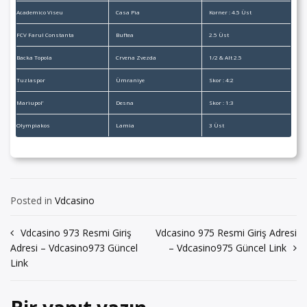
Academico Viseu
Casa Pia
Korner : 4.5 Üst
FCV Farul Constanta
Buftea
2.5 Üst
Backa Topola
Crvena Zvezda
1/2 & Alt 2.5
Tuzlaspor
Ümraniye
Skor : 4:2
Mariupol’
Desna
Skor : 1:3
Olympiakos
Lamia
3 Üst
Posted in
Vdcasino
Yazı
Vdcasino 973 Resmi Giriş
Vdcasino 975 Resmi Giriş Adresi
Adresi – Vdcasino973 Güncel
– Vdcasino975 Güncel Link
gezinmesi
Link