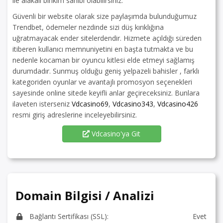
ile alakalı birikim sahibi olabilirsiniz.
Güvenli bir website olarak size paylaşımda bulunduğumuz
Trendbet, ödemeler nezdinde sizi düş kırıklığına
uğratmayacak ender sitelerdendir. Hizmete açıldığı süreden
itiberen kullanıcı memnuniyetini en başta tutmakta ve bu
nedenle kocaman bir oyuncu kitlesi elde etmeyi sağlamış
durumdadır. Sunmuş olduğu geniş yelpazeli bahisler , farklı
kategoriden oyunlar ve avantajlı promosyon seçenekleri
sayesinde online sitede keyifli anlar geçireceksiniz. Bunlara
ilaveten isterseniz
Vdcasino69
,
Vdcasino343
,
Vdcasino426
resmi giriş adreslerine inceleyebilirsiniz.
Vdcasino'ya Git
Domain Bilgisi / Analizi
Bağlantı Sertifikası (SSL):
Evet