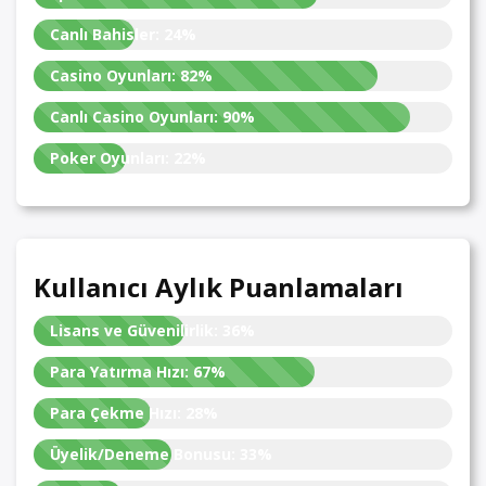
Canlı Bahisler:
24%
Casino Oyunları:
82%
Canlı Casino Oyunları:
90%
Poker Oyunları:
22%
Kullanıcı Aylık Puanlamaları
Lisans ve Güvenilirlik:
36%
Para Yatırma Hızı:
67%
Para Çekme Hızı:
28%
Üyelik/Deneme Bonusu:
33%