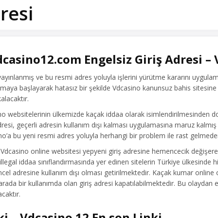
resi
dcasino12.com Engelsiz Giriş Adresi –
ayınlanmış ve bu resmi adres yoluyla işlerini yürütme kararını uygulamı
nmaya başlayarak hatasız bir şekilde Vdcasino kanunsuz bahis sitesine uğ
lacaktır.
casino websitelerinin ülkemizde kaçak iddaa olarak isimlendirilmesinde
adresi, geçerli adresin kullanım dışı kalması uygulamasına maruz kalmı
’a bu yeni resmi adres yoluyla herhangi bir problem ile rast gelmeden
dcasino online websitesi yepyeni giriş adresine hemencecik değişerek
, illegal iddaa sınıflandırmasında yer edinen sitelerin Türkiye ülkesin
l adresine kullanım dışı olması getirilmektedir. Kaçak kumar online o
arada bir kullanımda olan giriş adresi kapatılabilmektedir. Bu olaydan
caktır.
i – Vdcasino 12 En son Linki