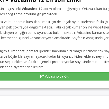
in giriş linki
Vdcasino 12 .com
olarak değişmiştir. Ortaya çıkan bu 
res sorgulama eforuna girişmektedir.
a ve bu önemin karşılık bulması için de kaçak oyun sitelerinin fazlalığ
yan pek çok fayda dağıtılmaktadır. Tabi kaçak kumar online websitelerin
 isteyen bir yığın bahis oyuncusu bulunmaktadır. Vdcasino kumar sit
hız kesmeden güncel kazançlar yayınlamaktadır. Sayfanın aşağısında yer ala
diğimiz Trendbet, parasal işlemler hakkında sizi mağdur etmeyecek sayı
ta ve böylelikle sayılamayacak kadar bir oyuncu kitlesi elde etmeyi m
un seçenekleri ve farklı seçenekli promosyonlar sayesinde kumar sites
inklerine ziyaret edebilirsiniz.
Vdcasino'ya Git