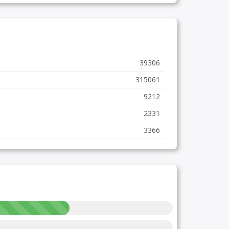
39306
315061
9212
2331
3366