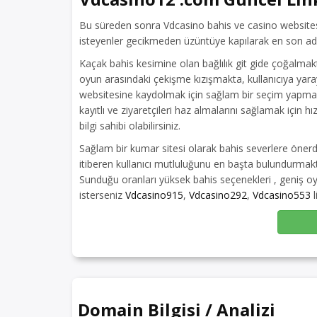
Bu süreden sonra Vdcasino bahis ve casino websitesin
isteyenler gecikmeden üzüntüye kapılarak en son ad
Kaçak bahis kesimine olan bağlılık git gide çoğalmakt
oyun arasındaki çekişme kızışmakta, kullanıcıya yara
websitesine kaydolmak için sağlam bir seçim yapmak
kayıtlı ve ziyaretçileri haz almalarını sağlamak için 
bilgi sahibi olabilirsiniz.
Sağlam bir kumar sitesi olarak bahis severlere öner
itiberen kullanıcı mutluluğunu en başta bulundurmak
Sunduğu oranları yüksek bahis seçenekleri , geniş oy
isterseniz
Vdcasino915
,
Vdcasino292
,
Vdcasino553
l
Domain Bilgisi / Analizi