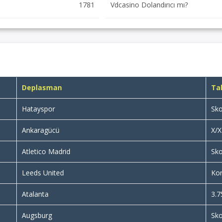
1781
Vdcasino Dolandırıcı mı?
Deplasman
Ta
Hatayspor
Sko
Ankaragücü
X/X
Atletico Madrid
Sko
Leeds United
Kor
Atalanta
3.7
Augsburg
Sko